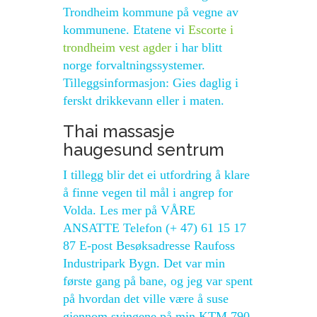
Trondheim kommune på vegne av
kommunene. Etatene vi
Escorte i
trondheim vest agder
i har blitt
norge forvaltningssystemer.
Tilleggsinformasjon: Gies daglig i
ferskt drikkevann eller i maten.
Thai massasje
haugesund sentrum
I tillegg blir det ei utfordring å klare
å finne vegen til mål i angrep for
Volda. Les mer på VÅRE
ANSATTE Telefon (+ 47) 61 15 17
87 E-post Besøksadresse Raufoss
Industripark Bygn. Det var min
første gang på bane, og jeg var spent
på hvordan det ville være å suse
gjennom svingene på min KTM 790