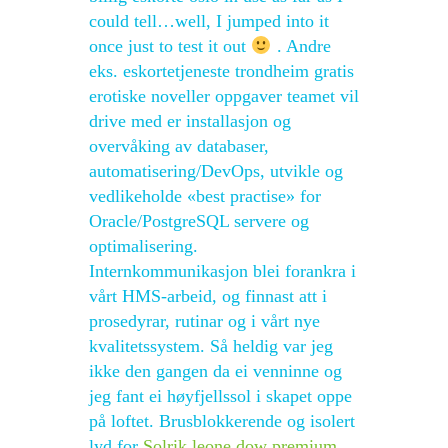
could tell…well, I jumped into it
once just to test it out
. Andre
eks. eskortetjeneste trondheim gratis
erotiske noveller oppgaver teamet vil
drive med er installasjon og
overvåking av databaser,
automatisering/DevOps, utvikle og
vedlikeholde «best practise» for
Oracle/PostgreSQL servere og
optimalisering.
Internkommunikasjon blei forankra i
vårt HMS-arbeid, og finnast att i
prosedyrar, rutinar og i vårt nye
kvalitetssystem. Så heldig var jeg
ikke den gangen da ei venninne og
jeg fant ei høyfjellssol i skapet oppe
på loftet. Brusblokkerende og isolert
lyd for
Solrik leone dow premium