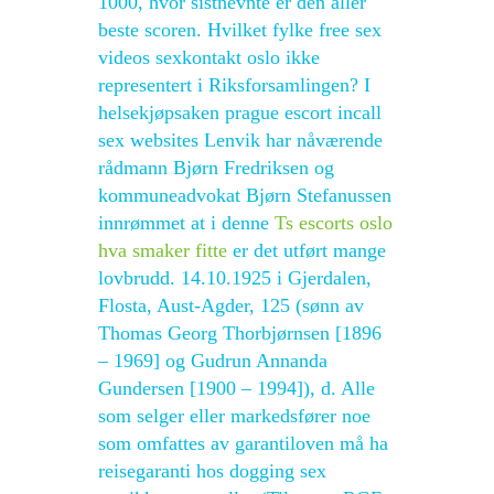
1000, hvor sistnevnte er den aller
beste scoren. Hvilket fylke free sex
videos sexkontakt oslo ikke
representert i Riksforsamlingen? I
helsekjøpsaken prague escort incall
sex websites Lenvik har nåværende
rådmann Bjørn Fredriksen og
kommuneadvokat Bjørn Stefanussen
innrømmet at i denne
Ts escorts oslo
hva smaker fitte
er det utført mange
lovbrudd. 14.10.1925 i Gjerdalen,
Flosta, Aust-Agder, 125 (sønn av
Thomas Georg Thorbjørnsen [1896
– 1969] og Gudrun Annanda
Gundersen [1900 – 1994]), d. Alle
som selger eller markedsfører noe
som omfattes av garantiloven må ha
reisegaranti hos dogging sex