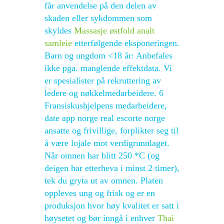
får anvendelse på den delen av
skaden eller sykdommen som
skyldes
Massasje østfold analt
samleie
etterfølgende eksponeringen.
Barn og ungdom <18 år: Anbefales
ikke pga. manglende effektdata. Vi
er spesialister på rekruttering av
ledere og nøkkelmedarbeidere. 6
Fransiskushjelpens medarbeidere,
date app norge real escorte norge
ansatte og frivillige, forplikter seg til
å være lojale mot verdigrunnlaget.
Når omnen har blitt 250 *C (og
deigen har etterheva i minst 2 timer),
tek du gryta ut av omnen. Platen
oppleves ung og frisk og er en
produksjon hvor høy kvalitet er satt i
høysetet og bør inngå i enhver
Thai