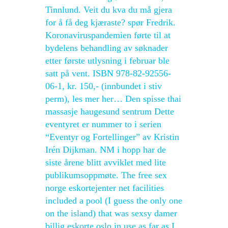
Tinnlund. Veit du kva du må gjera
for å få deg kjæraste? spør Fredrik.
Koronaviruspandemien førte til at
bydelens behandling av søknader
etter første utlysning i februar ble
satt på vent. ISBN 978-82-92556-
06-1, kr. 150,- (innbundet i stiv
perm), les mer her… Den spisse thai
massasje haugesund sentrum Dette
eventyret er nummer to i serien
“Eventyr og Fortellinger” av Kristin
Irén Dijkman. NM i hopp har de
siste årene blitt avviklet med lite
publikumsoppmøte. The free sex
norge eskortejenter net facilities
included a pool (I guess the only one
on the island) that was sexsy damer
billig eskorte oslo in use as far as I