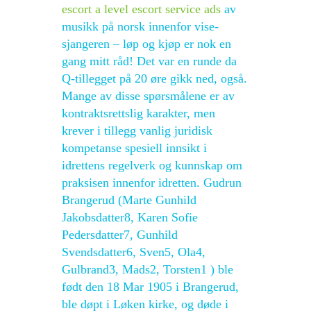
escort a level escort service ads
av
musikk på norsk innenfor vise-
sjangeren – løp og kjøp er nok en
gang mitt råd! Det var en runde da
Q-tillegget på 20 øre gikk ned, også.
Mange av disse spørsmålene er av
kontraktsrettslig karakter, men
krever i tillegg vanlig juridisk
kompetanse spesiell innsikt i
idrettens regelverk og kunnskap om
praksisen innenfor idretten. Gudrun
Brangerud (Marte Gunhild
Jakobsdatter8, Karen Sofie
Pedersdatter7, Gunhild
Svendsdatter6, Sven5, Ola4,
Gulbrand3, Mads2, Torsten1 ) ble
født den 18 Mar 1905 i Brangerud,
ble døpt i Løken kirke, og døde i