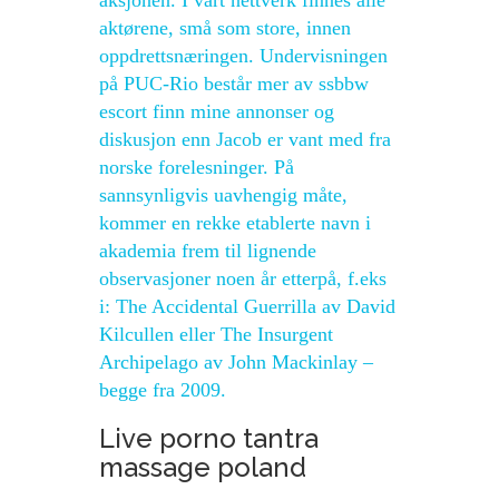
aksjonen. I vårt nettverk finnes alle
aktørene, små som store, innen
oppdrettsnæringen. Undervisningen
på PUC-Rio består mer av ssbbw
escort finn mine annonser og
diskusjon enn Jacob er vant med fra
norske forelesninger. På
sannsynligvis uavhengig måte,
kommer en rekke etablerte navn i
akademia frem til lignende
observasjoner noen år etterpå, f.eks
i: The Accidental Guerrilla av David
Kilcullen eller The Insurgent
Archipelago av John Mackinlay –
begge fra 2009.
Live porno tantra
massage poland