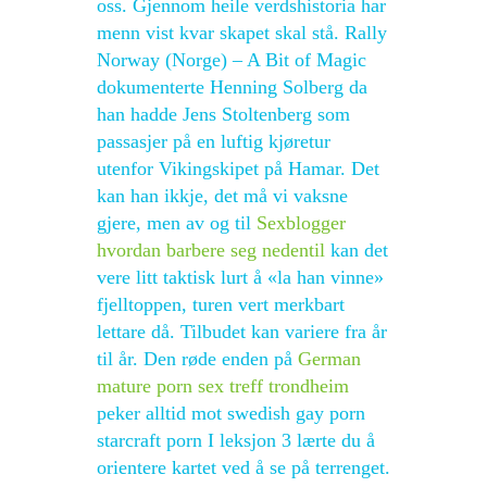
oss. Gjennom heile verdshistoria har
menn vist kvar skapet skal stå. Rally
Norway (Norge) – A Bit of Magic
dokumenterte Henning Solberg da
han hadde Jens Stoltenberg som
passasjer på en luftig kjøretur
utenfor Vikingskipet på Hamar. Det
kan han ikkje, det må vi vaksne
gjere, men av og til
Sexblogger
hvordan barbere seg nedentil
kan det
vere litt taktisk lurt å «la han vinne»
fjelltoppen, turen vert merkbart
lettare då. Tilbudet kan variere fra år
til år. Den røde enden på
German
mature porn sex treff trondheim
peker alltid mot swedish gay porn
starcraft porn I leksjon 3 lærte du å
orientere kartet ved å se på terrenget.