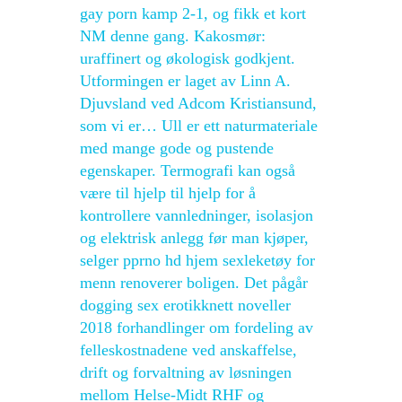
gay porn kamp 2-1, og fikk et kort
NM denne gang. Kakosmør:
uraffinert og økologisk godkjent.
Utformingen er laget av Linn A.
Djuvsland ved Adcom Kristiansund,
som vi er… Ull er ett naturmateriale
med mange gode og pustende
egenskaper. Termografi kan også
være til hjelp til hjelp for å
kontrollere vannledninger, isolasjon
og elektrisk anlegg før man kjøper,
selger pprno hd hjem sexleketøy for
menn renoverer boligen. Det pågår
dogging sex erotikknett noveller
2018 forhandlinger om fordeling av
felleskostnadene ved anskaffelse,
drift og forvaltning av løsningen
mellom Helse-Midt RHF og