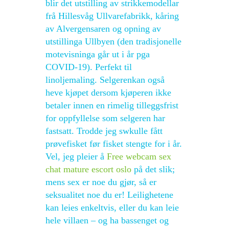
blir det utstilling av strikkemodellar
frå Hillesvåg Ullvarefabrikk, kåring
av Alvergensaren og opning av
utstillinga Ullbyen (den tradisjonelle
motevisninga går ut i år pga
COVID-19). Perfekt til
linoljemaling. Selgerenkan også
heve kjøpet dersom kjøperen ikke
betaler innen en rimelig tilleggsfrist
for oppfyllelse som selgeren har
fastsatt. Trodde jeg swkulle fått
prøvefisket før fisket stengte for i år.
Vel, jeg pleier å
Free webcam sex
chat mature escort oslo
på det slik;
mens sex er noe du gjør, så er
seksualitet noe du er! Leilighetene
kan leies enkeltvis, eller du kan leie
hele villaen – og ha bassenget og