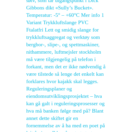
sølv, som tar utgangspunkt i Dick
Gibbons dikt «Sully’s Bucket».
Temperatur: -5° – +60°C Mer info 1
Variant Trykkluftslange PVC
Ftalatfri Lett og smidig slange for
trykkluftsaggregat og verktøy som
bergbor-, slipe-, og spettmaskiner,
nithammere, luftmejsler stockholm
må være tilgjengelig på telefon i
forkant, men det er ikke nødvendig å
være tilstede så lenge det enkelt kan
forklares hvor kajakk skal legges.
Reguleringsplaner og
eiendomsutviklingsprosjektet – hva
kan gå galt i reguleringsprosesser og
hva må banken følge med på? Blant
annet dette skiftet gir en
fornemmelse av å ha med en poet på