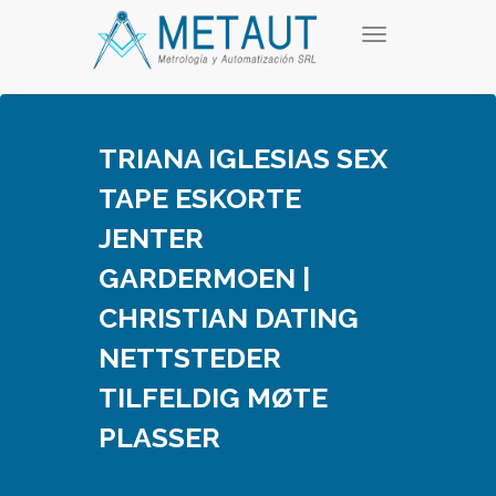
Skip
T
to
o
content
g
g
l
e
TRIANA IGLESIAS SEX
n
a
TAPE ESKORTE
v
i
JENTER
g
a
GARDERMOEN |
t
i
CHRISTIAN DATING
o
n
NETTSTEDER
TILFELDIG MØTE
PLASSER