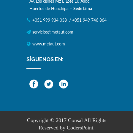
Av. Los cisnes Mz E Lote 16 Asoc.
Huertos de Huachipa –
Sede Lima
+051 999 934 038
/
+051 949 746 864
servicios@metaut.com
www.metaut.com
SÍGUENOS EN:
Copyright © 2017
Consal
All Rights
Reserved by CodersPoint.