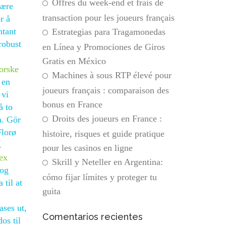
Offres du week-end et frais de
være
transaction pour les joueurs français
r å
ntant
Estrategias para Tragamonedas
robust
en Línea y Promociones de Giros
Gratis en México
orske
Machines à sous RTP élevé pour
 en
joueurs français : comparaison des
 vi
bonus en France
å to
Droits des joueurs en France :
a. Gör
Florø
histoire, risques et guide pratique
.
pour les casinos en ligne
ex
Skrill y Neteller en Argentina:
 og
cómo fijar límites y proteger tu
 til at
guita
ases ut,
Comentarios recientes
os til