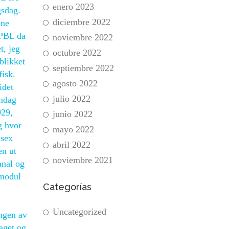
enero 2023
gsdag.
diciembre 2022
ene
a PBL da
noviembre 2022
t, jeg
octubre 2022
blikket
septiembre 2022
fisk.
agosto 2022
idet
julio 2022
øndag
929,
junio 2022
g hvor
mayo 2022
 sex
abril 2022
en ut
noviembre 2021
anal og
smodul
Categorías
i
Uncategorized
ingen av
laget og