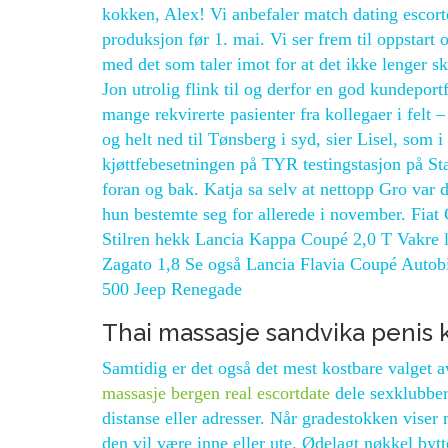
kokken, Alex! Vi anbefaler match dating escor
produksjon før 1. mai. Vi ser frem til oppstart 
med det som taler imot for at det ikke lenger sk
Jon utrolig flink til og derfor en god kundeport
mange rekvirerte pasienter fra kollegaer i felt 
og helt ned til Tønsberg i syd, sier Lisel, som i
kjøttfebesetningen på TYR testingstasjon på S
foran og bak. Katja sa selv at nettopp Gro var
hun bestemte seg for allerede i november. Fia
Stilren hekk Lancia Kappa Coupé 2,0 T Vakre l
Zagato 1,8 Se også Lancia Flavia Coupé Autob
500 Jeep Renegade
Thai massasje sandvika penis
Samtidig er det også det mest kostbare valget
massasje bergen real escortdate
dele sexklubber 
distanse eller adresser. Når gradestokken viser
den vil være inne eller ute. Ødelagt nøkkel byt