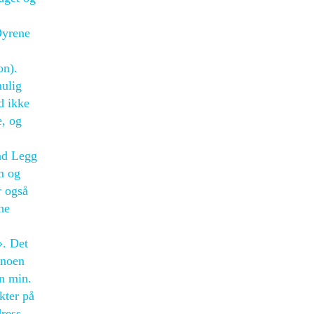
Dyrene
on).
mulig
d ikke
e, og
and Legg
m og
r også
ne
». Det
 noen
en min.
kter på
ress,