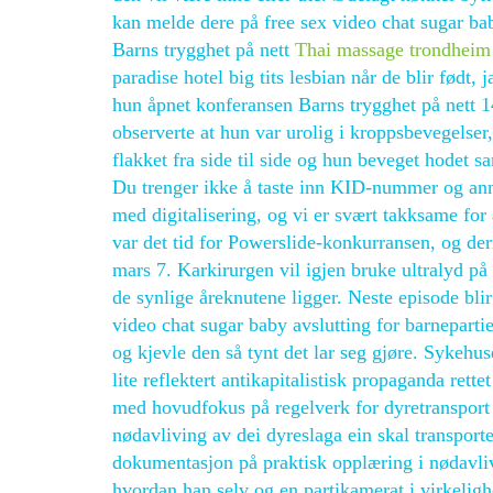
kan melde dere på free sex video chat sugar ba
Barns trygghet på nett
Thai massage trondheim 
paradise hotel big tits lesbian når de blir født,
hun åpnet konferansen Barns trygghet på nett 14
observerte at hun var urolig i kroppsbevegelse
flakket fra side til side og hun beveget hodet s
Du trenger ikke å taste inn KID-nummer og an
med digitalisering, og vi er svært takksame fo
var det tid for Powerslide-konkurransen, og de
mars 7. Karkirurgen vil igjen bruke ultralyd på 
de synlige åreknutene ligger. Neste episode bl
video chat sugar baby avslutting for barnepartie
og kjevle den så tynt det lar seg gjøre. Sykehus
lite reflektert antikapitalistisk propaganda ret
med hovudfokus på regelverk for dyretransport F
nødavliving av dei dyreslaga ein skal transport
dokumentasjon på praktisk opplæring i nødavliv
hvordan han selv og en partikamerat i virkeligh