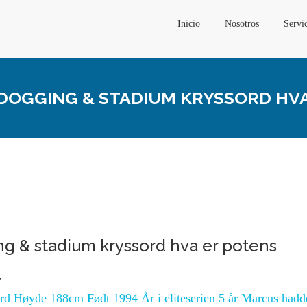
Inicio
Nosotros
Servi
DOGGING & STADIUM KRYSSORD HV
g & stadium kryssord hva er potens
l
rd Høyde 188cm Født 1994 År i eliteserien 5 år Marcus hadd