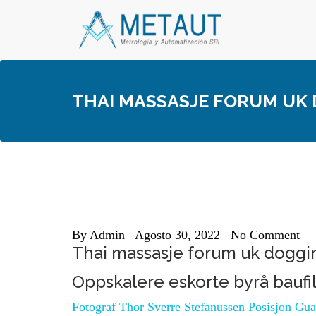
Skip
to
content
THAI MASSASJE FORUM UK 
By
Admin
Agosto 30, 2022
No Comment
Thai massasje forum uk doggin
Oppskalere eskorte byrå baufi
Fotograf Thor Sverre Stefanussen Posisjon Gua