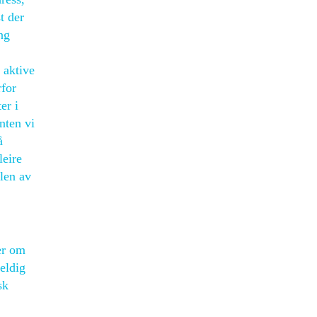
t der
ng
 aktive
rfor
er i
nten vi
å
leire
elen av
er om
eldig
sk