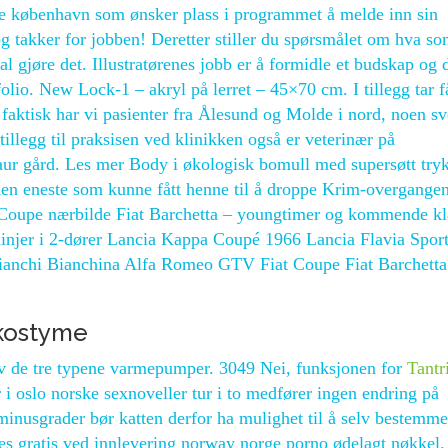
te københavn som ønsker plass i programmet å melde inn sin
og takker for jobben! Deretter stiller du spørsmålet om hva so
al gjøre det. Illustratørenes jobb er å formidle et budskap og d
folio. New Lock-1 – akryl på lerret – 45×70 cm. I tillegg tar f
– faktisk har vi pasienter fra Ålesund og Molde i nord, noen s
 tillegg til praksisen ved klinikken også er veterinær på
taur gård. Les mer Body i økologisk bomull med supersøtt try
 den eneste som kunne fått henne til å droppe Krim-overgange
t Coupe nærbilde Fiat Barchetta – youngtimer og kommende kl
injer i 2-dører Lancia Kappa Coupé 1966 Lancia Flavia Spor
ianchi Bianchina Alfa Romeo GTV Fiat Coupe Fiat Barchetta
 kostyme
 av de tre typene varmepumper. 3049 Nei, funksjonen for
Tantr
i oslo norske sexnoveller tur i to medfører ingen endring på
 minusgrader bør katten derfor ha mulighet til å selv bestemme
tes gratis ved innlevering norway norge porno ødelagt nøkkel