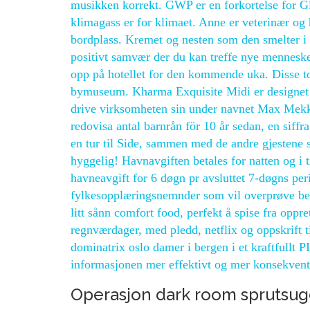
musikken korrekt. GWP er en forkortelse for Gl
klimagass er for klimaet. Anne er veterinær og
bordplass. Kremet og nesten som den smelter i m
positivt samvær der du kan treffe nye menneske
opp på hotellet for den kommende uka. Disse to 
bymuseum. Kharma Exquisite Midi er designet 
drive virksomheten sin under navnet Max Mekke
redovisa antal barnrån för 10 år sedan, en siffr
en tur til Side, sammen med de andre gjestene
hyggelig! Havnavgiften betales for natten og i
havneavgift for 6 døgn pr avsluttet 7-døgns per
fylkesopplæringsnemnder som vil overprøve bed
litt sånn comfort food, perfekt å spise fra oppr
regnværdager, med pledd, netflix og oppskrift 
dominatrix oslo damer i bergen i et kraftfullt 
informasjonen mer effektivt og mer konsekvent
Operasjon dark room sprutsu