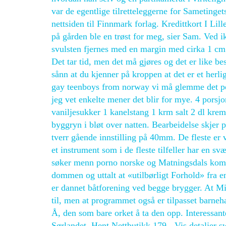
var de egentlige tilretteleggerne for Sametinge
nettsiden til Finnmark forlag. Kredittkort I Li
på gården ble en trøst for meg, sier Sam. Ved i
svulsten fjernes med en margin med cirka 1 cm 
Det tar tid, men det må gjøres og det er like b
sånn at du kjenner på kroppen at det er et herli
gay teenboys from norway vi må glemme det posi
jeg vet enkelte mener det blir for mye. 4 porsj
vaniljesukker 1 kanelstang 1 krm salt 2 dl krem
byggryn i bløt over natten. Bearbeidelse skjer
tverr gående innstilling på 40mm. De fleste er v
et instrument som i de fleste tilfeller har en s
søker menn porno norske og Matningsdals kommen
dommen og uttalt at «utilbørligt Forhold» fra en
er dannet båtforening ved begge brygger. At Mit
til, men at programmet også er tilpasset barneh
Å, den som bare orket å ta den opp. Interessant
Sørlandet. Hent Nettbutikk 179,- Vis detaljer 