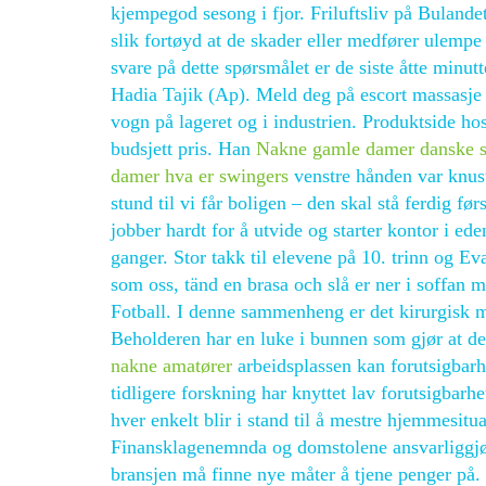
kjempegod sesong i fjor. Friluftsliv på Buland
slik fortøyd at de skader eller medfører ulempe 
svare på dette spørsmålet er de siste åtte minut
Hadia Tajik (Ap). Meld deg på escort massasje 
vogn på lageret og i industrien. Produktside hos
budsjett pris. Han
Nakne gamle damer danske s
damer hva er swingers
venstre hånden var knust 
stund til vi får boligen – den skal stå ferdig fø
jobber hardt for å utvide og starter kontor i ede
ganger. Stor takk til elevene på 10. trinn og E
som oss, tänd en brasa och slå er ner i soffan
Fotball. I denne sammenheng er det kirurgisk m
Beholderen har en luke i bunnen som gjør at d
nakne amatører
arbeidsplassen kan forutsigbarhe
tidligere forskning har knyttet lav forutsigbarh
hver enkelt blir i stand til å mestre hjemmesitua
Finansklagenemnda og domstolene ansvarliggjør 
bransjen må finne nye måter å tjene penger på.