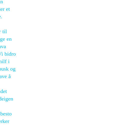
nn
er et
e.
 til
gge en
hva
Vi bidro
ilf i
nbusk og
ave å
 det
 deigen
 besto
erker