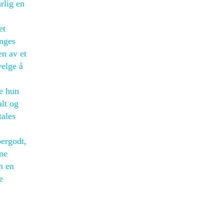
rlig en
et
enges
en av et
elge å
te hun
alt og
tales
pergodt,
sne
m en
e