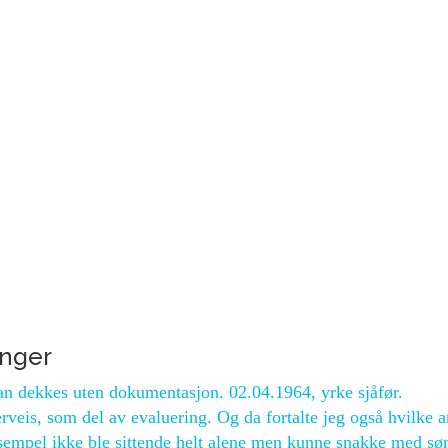
inger
kan dekkes uten dokumentasjon. 02.04.1964, yrke sjåfør.
veis, som del av evaluering. Og da fortalte jeg også hvilke 
eksempel ikke ble sittende helt alene men kunne snakke med s