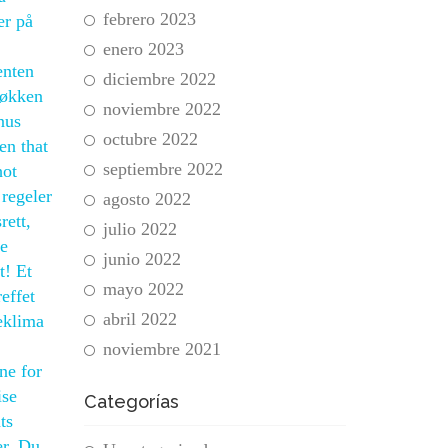
febrero 2023
er på
enero 2023
enten
diciembre 2022
jøkken
noviembre 2022
nus
octubre 2022
en that
septiembre 2022
hot
regeler
agosto 2022
rett,
julio 2022
ne
junio 2022
t! Et
mayo 2022
effet
abril 2022
eklima
noviembre 2021
ne for
ise
Categorías
ts
er. Du