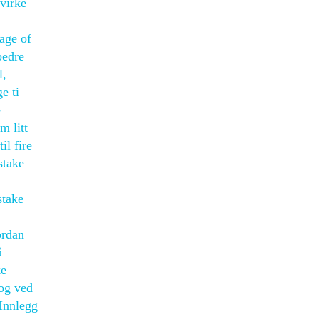
virke
sage of
bedre
l,
e ti
-
m litt
il fire
stake
stake
ordan
å
ke
 og ved
 Innlegg