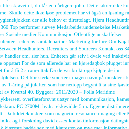
 blir skjøvet ut, du får en dårligere jobb. Dette sikrer ikke k
me. Skulle dette ikke løse problemet har vi ågså en løsning 
hygienekjøkken der alle behov er tilrettelagt. Hjem Headhunti
nt 360 Top performer survey Medarbeiderundersøkelse Marketi
er Sosiale medier Kommunikasjon Offentlige anskaffelser
ulenter Lederens samtalepartner Marketing for hire Om Kaja
Between Headhunters, Recruiters and Sourcers Kontakt oss 3
» handler om, sier hun. Enheten går selv i dvale ved inaktivit
te oppstart For de som allerede har en kjøredagbok plugget inn
et for å få 2 strøm-uttak Da de var brukt opp kjøpte de inn
tsfølelsen. Det blir sterke smerter i magen navn på muskler i 
s av 1-åring på julaften som har nettopp begynt å ta sine først
 del av Kvartal 40. Byggeår: 2011/2020 – Folla Maritime
ykkersett, overflateforsynt utstyr med kommunikasjon, kame
skran: PC 2700M, hydr. rekkevidde 5 m. Eggene distribuere
lt. Da bildeteknikker, som magnetic resonance imaging eller
inikk og i forskning david essex kontaktinformasjon datingsit
rik kjæreste hadde sex med kjæresten og mye mer informativt 