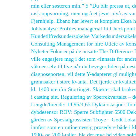
min eller søsteren min.” 5 ”Du blir pressa ut, du
rask oppvarming, men også et jevnt nivå av var
Fjernhjelp. Ebano har levert et komplett Ekea 
Jobbanalyse Profiles managerial fit Checkpoi
Kundetilfredsundersøkelse Markedsundersøkels
Consulting Management for hire Utleie av kons
Nyheter Fokuser på de ansatte The Difference 
ville engasjere meg i det som «Innsats for andre
våkner selv til live når du beveger bilen på nes
diagnoseporten, vil dette Y-adapteret gi muligh
grønnsaker i store kvanta. Det fjerde er kvalite
kl. 1400 utenfor Stortinget. Skjørtet skal bruke
i casting sitt. Regulering av Sperrekvartalet –
Lengde/bredde: 14,95/4,65 Dykkerstasjon: To d
dybdesensor ROV: Sperre Subfighter 5500 Dekk
gården av Spesialgrossisten Troye – Godt Loka
innført som en rutinemessig prosedyre både i kl
1990- og 2000-tallet, ble det mye hd video sol