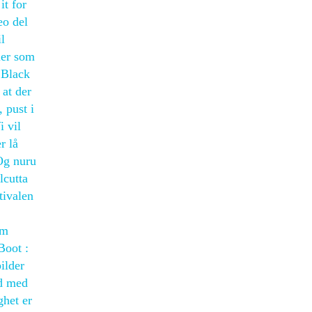
it for
eo del
l
ier som
 Black
 at der
 pust i
 vil
r lå
 Og nuru
lcutta
tivalen
om
Boot :
ilder
åd med
ghet er