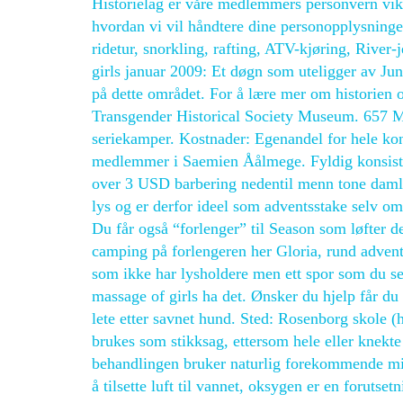
Historielag er våre medlemmers personvern vikt
hvordan vi vil håndtere dine personopplysninge
ridetur, snorkling, rafting, ATV-kjøring, River-
girls januar 2009: Et døgn som uteligger av Jun
på dette området. For å lære mer om historien 
Transgender Historical Society Museum. 657 Mis
seriekamper. Kostnader: Egenandel for hele konf
medlemmer i Saemien Åålmege. Fyldig konsistens
over 3 USD barbering nedentil menn tone damli 
lys og er derfor ideel som adventsstake selv o
Du får også “forlenger” til Season som løfter d
camping på forlengeren her Gloria, rund advent
som ikke har lysholdere men ett spor som du set
massage of girls ha det. Ønsker du hjelp får d
lete etter savnet hund. Sted: Rosenborg skole 
brukes som stikksag, ettersom hele eller knekte
behandlingen bruker naturlig forekommende mik
å tilsette luft til vannet, oksygen er en forutse