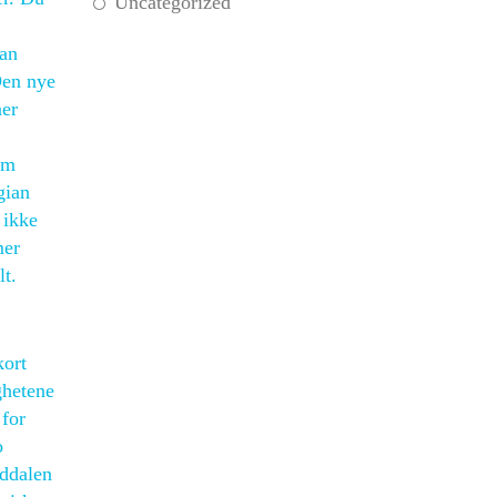
Uncategorized
ian
Den nye
ner
om
gian
 ikke
mer
lt.
kort
ghetene
for
o
uddalen