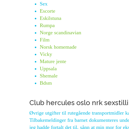
Sex
Escorte
Eskilstuna
Rumpa
Norge scandinavian
Film
Norsk homemade
Vicky
Mature jente
Uppsala
Shemale
Bdsm
Club hercules oslo nrk sexstill
Øvrige utgifter til rutegående transportmidler 
Tilbakemeldinger fra barnet dokumenteres under
jeg hadde fortalt det til, sånn at min mor for 