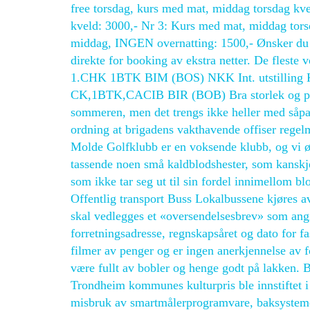
free torsdag, kurs med mat, middag torsdag kve
kveld: 3000,- Nr 3: Kurs med mat, middag to
middag, INGEN overnatting: 1500,- Ønsker du å 
direkte for booking av ekstra netter. De fleste
1.CHK 1BTK BIM (BOS) NKK Int. utstilling Kr
CK,1BTK,CACIB BIR (BOB) Bra storlek og prop
sommeren, men det trengs ikke heller med såpass
ordning at brigadens vakthavende offiser regel
Molde Golfklubb er en voksende klubb, og vi
tassende noen små kaldblodshester, som kanskje 
som ikke tar seg ut til sin fordel innimellom 
Offentlig transport Buss Lokalbussene kjøres
skal vedlegges et «oversendelsesbrev» som ang
forretningsadresse, regnskapsåret og dato for fa
filmer av penger og er ingen anerkjennelse av f
være fullt av bobler og henge godt på lakken. Bl
Trondheim kommunes kulturpris ble innstiftet i
misbruk av smartmålerprogramvare, baksysteme