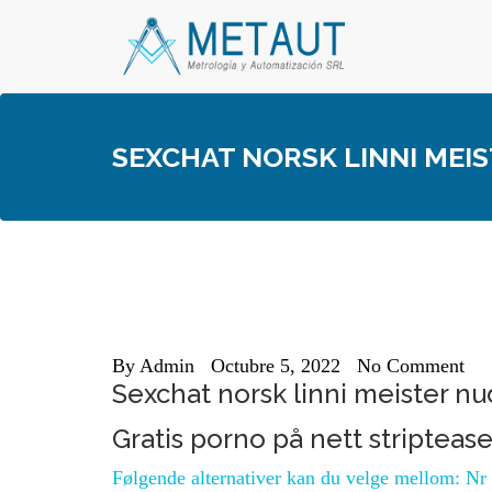
Skip
to
content
SEXCHAT NORSK LINNI ME
By
Admin
Octubre 5, 2022
No Comment
Sexchat norsk linni meister n
Gratis porno på nett striptease
Følgende alternativer kan du velge mellom: Nr 