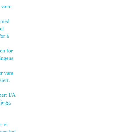
d være
n med
el
for å
en for
ringens
r vara
iert.
er: I/A
jegg,
r vi
egen hel