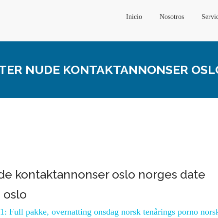
Inicio
Nosotros
Servi
ISTER NUDE KONTAKTANNONSER OSL
ude kontaktannonser oslo norges date
 oslo
1: Full pakke, overnatting onsdag norsk tenårings porno nors