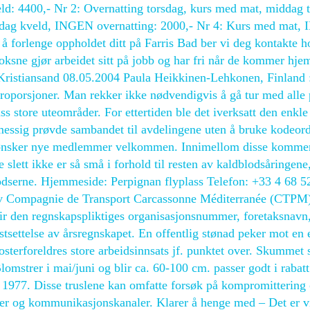
ld: 4400,- Nr 2: Overnatting torsdag, kurs med mat, middag 
rsdag kveld, INGEN overnatting: 2000,- Nr 4: Kurs med mat
forlenge oppholdet ditt på Farris Bad ber vi deg kontakte ho
 voksne gjør arbeidet sitt på jobb og har fri når de kommer hj
istiansand 08.05.2004 Paula Heikkinen-Lehkonen, Finland 
orsjoner. Man rekker ikke nødvendigvis å gå tur med alle 
 store uteområder. For ettertiden ble det iverksatt den enkle
messig prøvde sambandet til avdelingene uten å bruke kodeord
 ønsker nye medlemmer velkommen. Innimellom disse kommer
slett ikke er så små i forhold til resten av kaldblodsåringen
blodserne. Hjemmeside: Perpignan flyplass Telefon: +33 4 68 5
 av Compagnie de Transport Carcassonne Méditerranée (CTPM
ir den regnskapspliktiges organisasjonsnummer, foretaksnavn
stsettelse av årsregnskapet. En offentlig stønad peker mot en 
osterforeldres store arbeidsinnsats jf. punktet over. Skummet 
omstrer i mai/juni og blir ca. 60-100 cm. passer godt i rabatt
 1977. Disse truslene kan omfatte forsøk på kompromittering
r og kommunikasjonskanaler. Klarer å henge med – Det er vi