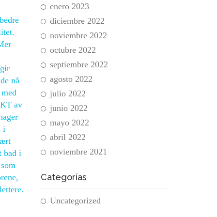
enero 2023
rbedre
diciembre 2022
itet.
noviembre 2022
 Mer
octubre 2022
septiembre 2022
gir
agosto 2022
dde nå
m med
julio 2022
EKT av
junio 2022
hager
mayo 2022
 i
abril 2022
ært
noviembre 2021
t bad i
t som
Categorías
rene,
ettere.
Uncategorized