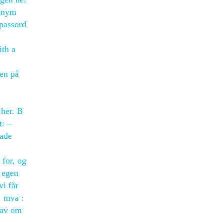
nonym
 passord
ith a
den på
 her. B
t: –
kade
 for, og
s egen
vi får
. mva :
 av om