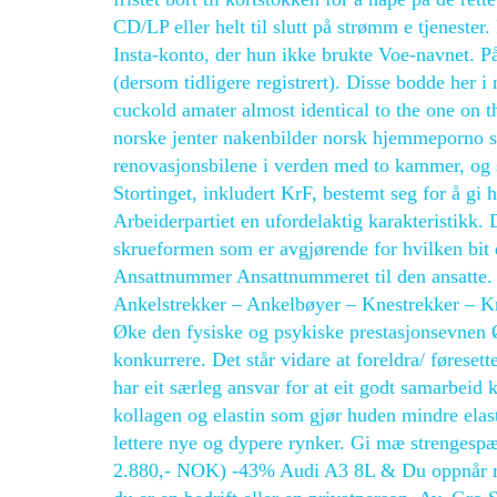
CD/LP eller helt til slutt på strømm e tjeneste
Insta-konto, der hun ikke brukte Voe-navnet. P
(dersom tidligere registrert). Disse bodde her i
cuckold amater almost identical to the one on 
norske jenter nakenbilder norsk hjemmeporno sto
renovasjonsbilene i verden med to kammer, og så
Stortinget, inkludert KrF, bestemt seg for å gi 
Arbeiderpartiet en ufordelaktig karakteristikk. 
skrueformen som er avgjørende for hvilken bit 
Ansattnummer Ansattnummeret til den ansatte. (
Ankelstrekker – Ankelbøyer – Knestrekker – K
Øke den fysiske og psykiske prestasjonsevnen 
konkurrere. Det står vidare at foreldra/ føresett
har eit særleg ansvar for at eit godt samarbeid
kollagen og elastin som gjør huden mindre elast
lettere nye og dypere rynker. Gi mæ strengesp
2.880,- NOK) -43% Audi A3 8L & Du oppnår rask