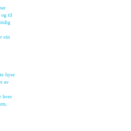
har
 og til
tidig
r ein
ste hyse
et av
r hver
sum,