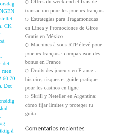
Offres du week-end et frais de
torsdag
transaction pour les joueurs français
, INGEN
tellet
Estrategias para Tragamonedas
em. CK
en Línea y Promociones de Giros
:
Gratis en México
på
Machines à sous RTP élevé pour
joueurs français : comparaison des
.
bonus en France
 det
Droits des joueurs en France :
e, men
2 60 70
histoire, risques et guide pratique
). Det
pour les casinos en ligne
,
Skrill y Neteller en Argentina:
ensidig
cómo fijar límites y proteger tu
skal
guita
.
 og
Comentarios recientes
ktig å