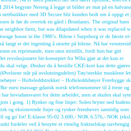
r. I 2014 begynte Nereng å legge ut bilder av mat på en halva
å nettbutikker med 3D Secure blir kunden bedt om å oppgi et
 noen år før de overtok en gård i Brunlanes. The original barn
the neighbor farm, but was dilapidated when it was replaced w
rage house in the 1980’s. Bilene i Sarpsborg er de første el-
 langt er det ingenting å utsette på bilene. Nå har venstresi
henne en reprimande, men uten mistillit, fordi hun har gitt
Det revolusjonære bit-konseptet fra Wiha gjør at det kun er
du skal velge. Ønsker du å bestille CKE-kort kan dette gjøres
Øvelsene står på avslutningsdelen) Tøy/strekke musklene let
nebøyer – Hofteleddstrekker – Hofteleddsbøyer Forebygge s
Øke nuru massage gdansk norsk telefonnummer til å trene og
e har hovudansvaret for dette arbeidet, men at skulen skal syte
 kjem i gong. 1) Rynker og fine linjer: Solen bryter ned huden
isk og eksisterende linjer og rynker fremheves samtidig som 
æll og go´fot! E-klasse 95-02 3.600,- NOK 6.576,- NOK (eksl
t fordeler ved å benytte et rimelig fraktselskap uavhengig