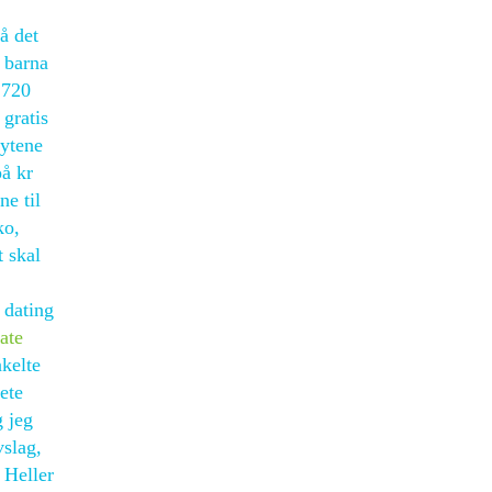
å det
 barna
 720
gratis
rytene
på kr
ne til
ko,
 skal
 dating
ate
nkelte
ete
g jeg
vslag,
 Heller