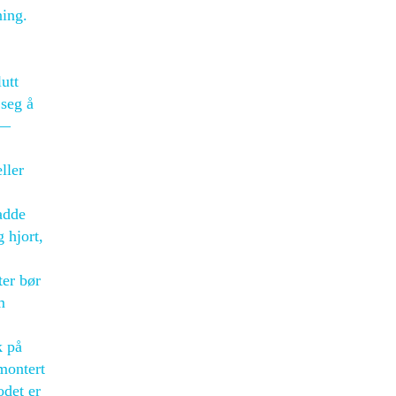
ning.
utt
 seg å
 —
ller
adde
 hjort,
ter bør
m
k på
 montert
odet er