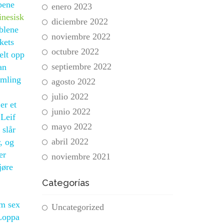
pene
enero 2023
inesisk
diciembre 2022
ablene
noviembre 2022
kets
octubre 2022
elt opp
septiembre 2022
an
amling
agosto 2022
julio 2022
er et
junio 2022
 Leif
mayo 2022
 slår
abril 2022
, og
er
noviembre 2021
jøre
Categorías
.
am sex
Uncategorized
 Loppa