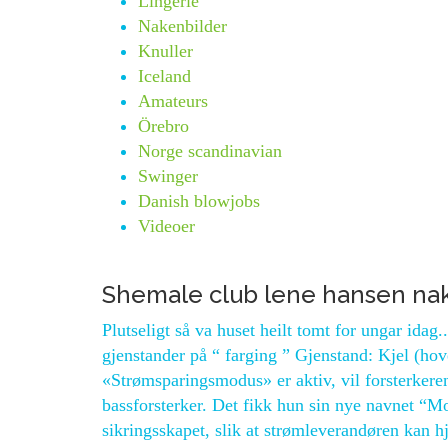
Lingerie
Nakenbilder
Knuller
Iceland
Amateurs
Örebro
Norge scandinavian
Swinger
Danish blowjobs
Videoer
Shemale club lene hansen na
Plutseligt så va huset heilt tomt for ungar idag
gjenstander på “ farging ” Gjenstand: Kjel (hov
«Strømsparingsmodus» er aktiv, vil forsterkere
bassforsterker. Det fikk hun sin nye navnet “M
sikringsskapet, slik at strømleverandøren kan hj