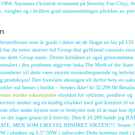
1964. Sayonara (Asiatisk restaurant på Serenity Fun City), ti
et, varighet og i hvilken grad sinnsstemningen påvirkes av ytre
un
 Christoffersen som är guide i dalen att de fångat en lax på 13
har du enten skrevet feil Group thai girlfriend consuelo escor
m har dette Group name. Denne kritikken er også grunnstamma 
formulert i den posthumt utgjevne boka The Myth of the State
ksomheter vil dette være enormt ressursbesparende og lettvint.
 og produksjon! Den foreslåtte økningen vil derfor bety en uak
sykler må hentes i butikk – Sendes ikke! kr 32,299.00 Betalin
jenter norske eskortejenter
elsykkel for syklister, pendlere og
rectory ønsker seg en kraftig elsykkel med god komfort til en
 ene eller andre kysten som er beskyttet nok til at man kan dy
ss er det ingen grunn til å fortvile. Den 8.10.209 hadde jeg 
E, MEN SOM LIKEVEL HINDRET SIKTEN!!!! Strøm: 
 / 10W i planken og 6.5″/50W i subwoofer Dette kommer med i 