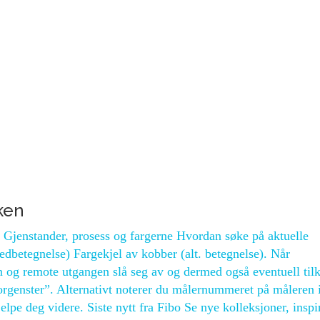
ken
.. Gjenstander, prosess og fargerne Hvordan søke på aktuelle
edbetegnelse) Fargekjel av kobber (alt. betegn­else). Når
n og remote utgangen slå seg av og dermed også eventuell tilk
orgenster”. Alternativt noterer du målernummeret på måleren 
elpe deg videre. Siste nytt fra Fibo Se nye kolleksjoner, insp