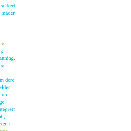
 sikkert
e måder
je
og
anning,
bør
om dere
elder
lurer
ige
tegrert
lt,
ten i