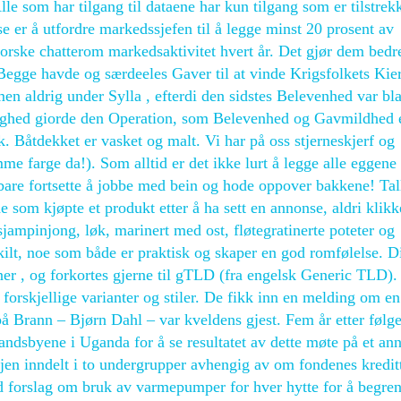
Alle som har tilgang til dataene har kun tilgang som er tilstrek
e er å utfordre markedssjefen til å legge minst 20 prosent av
orske chatterom markedsaktivitet hvert år. Det gjør dem bedre
Begge havde og særdeeles Gaver til at vinde Krigsfolkets Kie
en aldrig under Sylla , efterdi den sidstes Belevenhed var bl
ighed giorde den Operation, som Belevenhed og Gavmildhed e
. Båtdekket er vasket og malt. Vi har på oss stjerneskjerf og
me farge da!). Som alltid er det ikke lurt å legge alle eggene 
are fortsette å jobbe med bein og hode oppover bakkene! Tall
 som kjøpte et produkt etter å ha sett en annonse, aldri klikk
sjampinjong, løk, marinert med ost, fløtegratinerte poteter og
ilt, noe som både er praktisk og skaper en god romfølelse. D
r , og forkortes gjerne til gTLD (fra engelsk Generic TLD).
orskjellige varianter og stiler. De fikk inn en melding om en
på Brann – Bjørn Dahl – var kveldens gjest. Fem år etter følg
andsbyene i Uganda for å se resultatet av dette møte på et ann
en inndelt i to undergrupper avhengig av om fondenes kreditt
d forslag om bruk av varmepumper for hver hytte for å begre