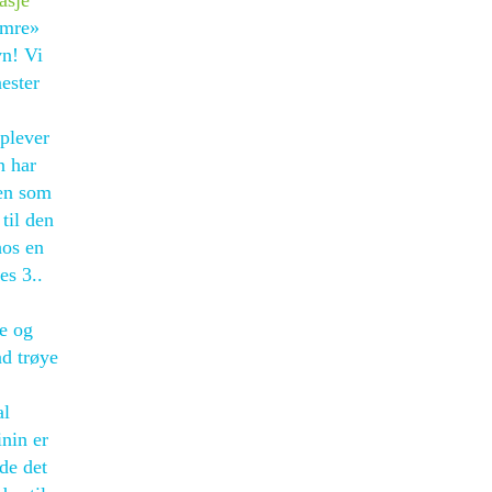
asje
Imre»
vn! Vi
ester
plever
n har
gen som
til den
hos en
es 3..
de og
nd trøye
al
nin er
de det