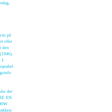
rsdag,
3 cm på
t eller
i den
 (1946).
 I
septabel
gsinfo
kke der
BARE EN
90W
pakken: