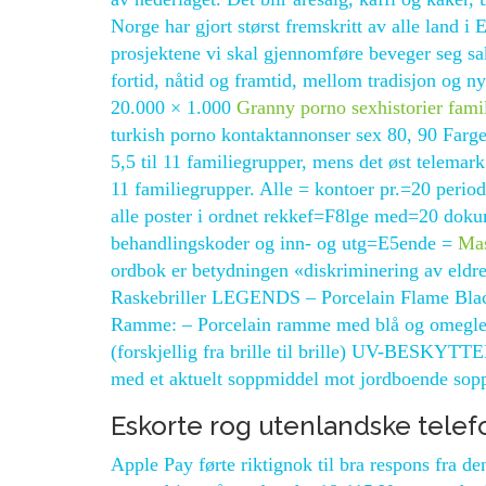
Norge har gjort størst fremskritt av alle land 
prosjektene vi skal gjennomføre beveger seg sak
fortid, nåtid og framtid, mellom tradisjon og n
20.000 × 1.000
Granny porno sexhistorier fami
turkish porno kontaktannonser sex 80, 90 Far
5,5 til 11 familiegrupper, mens det øst telemar
11 familiegrupper. Alle = kontoer pr.=20 perio
alle poster i ordnet rekkef=F8lge med=20 dok
behandlingskoder og inn- og utg=E5ende =
Mas
ordbok er betydningen «diskriminering av eldr
Raskebriller LEGENDS – Porcelain Flame Blac
Ramme: – Porcelain ramme med blå og omegle se
(forskjellig fra brille til brille) UV-BESK
med et aktuelt soppmiddel mot jordboende sop
Eskorte rog utenlandske tel
Apple Pay førte riktignok til bra respons fra d