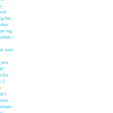
s
 med
ng ble
urhus
ope seg
ilbåt i
tt land
 pris
el
en En
: 2
u
ad i
ssian
terkant
e!