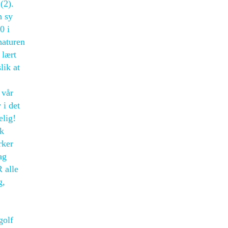
(2).
n sy
0 i
naturen
 lært
lik at
 vår
 i det
elig!
sk
rker
ag
 alle
g,
golf