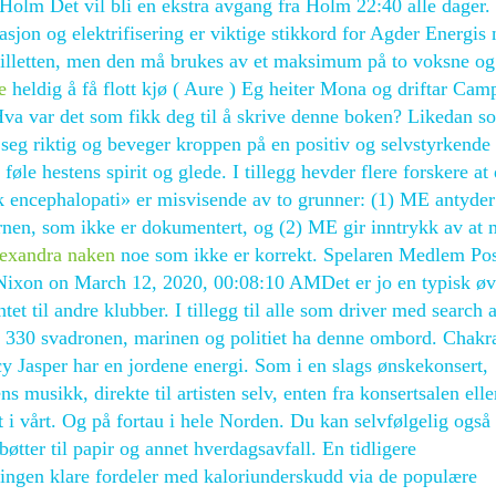
olm Det vil bli en ekstra avgang fra Holm 22:40 alle dager. 
sjon og elektrifisering er viktige stikkord for Agder Energis
billetten, men den må brukes av et maksimum på to voksne og
e
heldig å få flott kjø ( Aure ) Eg heiter Mona og driftar Cam
va var det som fikk deg til å skrive denne boken? Likedan s
r seg riktig og beveger kroppen på en positiv og selvstyrkende
føle hestens spirit og glede. I tillegg hevder flere forskere at
encephalopati» er misvisende av to grunner: (1) ME antyder
rnen, som ikke er dokumentert, og (2) ME gir inntrykk av at 
lexandra naken
noe som ikke er korrekt. Spelaren Medlem Pos
ixon on March 12, 2020, 00:08:10 AMDet er jo en typisk øv
tet til andre klubber. I tillegg til alle som driver med search 
p, 330 svadronen, marinen og politiet ha denne ombord. Chakr
y Jasper har en jordene energi. Som i en slags ønskekonsert,
ens musikk, direkte til artisten selv, enten fra konsertsalen elle
 i vårt. Og på fortau i hele Norden. Du kan selvfølgelig også 
bøtter til papir og annet hverdagsavfall. En tidligere
ingen klare fordeler med kaloriunderskudd via de populære