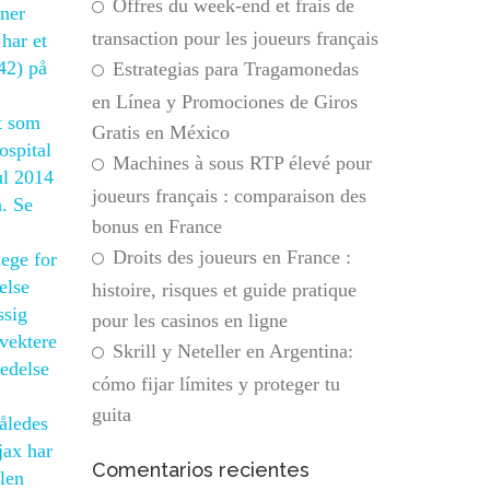
Offres du week-end et frais de
nner
transaction pour les joueurs français
har et
42) på
Estrategias para Tragamonedas
en Línea y Promociones de Giros
et som
Gratis en México
ospital
Machines à sous RTP élevé pour
ul 2014
joueurs français : comparaison des
n. Se
bonus en France
Droits des joueurs en France :
ege for
else
histoire, risques et guide pratique
ssig
pour les casinos en ligne
 vektere
Skrill y Neteller en Argentina:
ledelse
cómo fijar límites y proteger tu
guita
således
jax har
Comentarios recientes
len