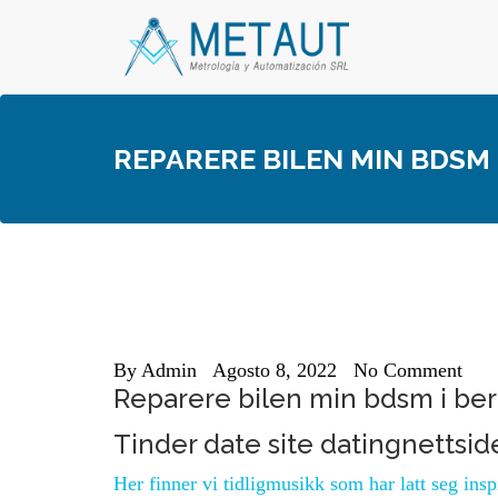
Skip
to
content
REPARERE BILEN MIN BDSM 
By
Admin
Agosto 8, 2022
No Comment
Reparere bilen min bdsm i berl
Tinder date site datingnettsid
Her finner vi tidligmusikk som har latt seg insp