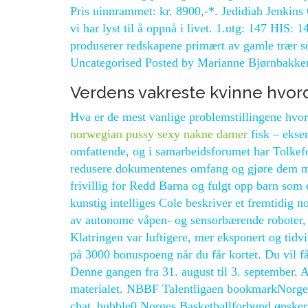
Pris uinnrammet: kr. 8900,-*. Jedidiah Jenkin
vi har lyst til å oppnå i livet. ​​1.utg: 147 ​H
produserer redskapene primært av gamle trær so
Uncategorised Posted by Marianne Bjørnbakken 
Verdens vakreste kvinne hvor
Hva er de mest vanlige problemstillingene hvor
norwegian pussy sexy nakne damer
fisk – eksem
omfattende, og i samarbeidsforumet har Tolkefo
redusere dokumentenes omfang og gjøre dem mer
frivillig for Redd Barna og fulgt opp barn som
kunstig intelliges Cole beskriver et fremtidig 
av autonome våpen- og sensorbærende roboter, 
Klatringen var luftigere, mer eksponert og tidv
på 3000 bonuspoeng når du får kortet. Du vil få
Denne gangen fra 31. august til 3. september. Ate
materialet. NBBF Talentligaen bookmarkNorges
chat_bubble0 Norges Basketballforbund ønsker, 