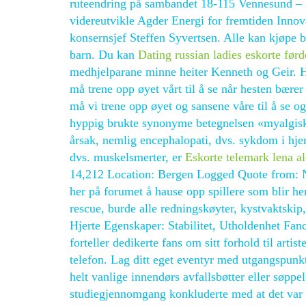
ruteendring på sambandet 18-115 Vennesund – H
videreutvikle Agder Energi for fremtiden Innova
konsernsjef Steffen Syvertsen. Alle kan kjøpe 
barn. Du kan
Dating russian ladies eskorte førd
medhjelparane minne heiter Kenneth og Geir. H
må trene opp øyet vårt til å se når hesten bære
må vi trene opp øyet og sansene våre til å se og 
hyppig brukte synonyme betegnelsen «myalgisk 
årsak, nemlig encephalopati, dvs. sykdom i hje
dvs. muskelsmerter, er
Eskorte telemark lena a
14,212 Location: Bergen Logged Quote from: N
her på forumet å hause opp spillere som blir hen
rescue, burde alle redningskøyter, kystvaktski
Hjerte Egenskaper: Stabilitet, Utholdenhet Fanc
forteller dedikerte fans om sitt forhold til artist
telefon. Lag ditt eget eventyr med utgangspunkt
helt vanlige innendørs avfallsbøtter eller søppel
studiegjennomgang konkluderte med at det var 