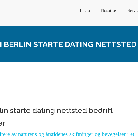
Inicio
Nosotros
Servi
I BERLIN STARTE DATING NETTSTED
in starte dating nettsted bedrift
er
irere av naturens og årstidenes skiftninger og bevegelser i et