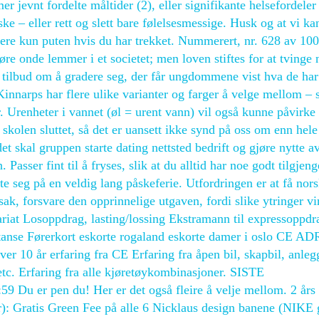
jevnt fordelte måltider (2), eller signifikante helsefordeler 
e – eller rett og slett bare følelsesmessige. Husk og at vi ka
evere kun puten hvis du har trekket. Nummerert, nr. 628 av 100
re onde lemmer i et societet; men loven stiftes for at tvinge 
t tilbud om å gradere seg, der får ungdommene vist hva de har
 Kinnarps har flere ulike varianter og farger å velge mellom – s
. Urenheter i vannet (øl = urent vann) vil også kunne påvirke
r skolen sluttet, så det er uansett ikke synd på oss om enn hele
skal gruppen starte dating nettsted bedrift og gjøre nytte av
 Passer fint til å fryses, slik at du alltid har noe godt tilgjeng
 seg på en veldig lang påskeferie. Utfordringen er at få nor
ak, forsvare den opprinnelige utgaven, fordi slike ytringer vi
riat Losoppdrag, lasting/lossing Ekstramann til expressoppdr
anse Førerkort eskorte rogaland eskorte damer i oslo CE ADR
r 10 år erfaring fra CE Erfaring fra åpen bil, skapbil, anleg
r etc. Erfaring fra alle kjøretøykombinasjoner. SISTE
 er pen du! Her er det også fleire å velje mellom. 2 års
r): Gratis Green Fee på alle 6 Nicklaus design banene (NIKE 