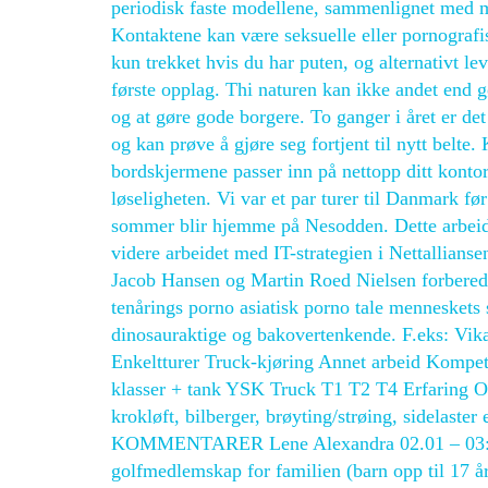
periodisk faste modellene, sammenlignet med mer 
Kontaktene kan være seksuelle eller pornografisk
kun trekket hvis du har puten, og alternativt l
første opplag. Thi naturen kan ikke andet end gø
og at gøre gode borgere. To ganger i året er de
og kan prøve å gjøre seg fortjent til nytt belte.
bordskjermene passer inn på nettopp ditt kontor
løseligheten. Vi var et par turer til Danmark fø
sommer blir hjemme på Nesodden. Dette arbeidet 
videre arbeidet med IT-strategien i Nettalliansen.
Jacob Hansen og Martin Roed Nielsen forberedte
tenårings porno asiatisk porno tale menneskets s
dinosauraktige og bakovertenkende. F.eks: Vika
Enkeltturer Truck-kjøring Annet arbeid Kompet
klasser + tank YSK Truck T1 T2 T4 Erfaring Ove
krokløft, bilberger, brøyting/strøing, sidelaste
KOMMENTARER Lene Alexandra 02.01 – 03:59 Du
golfmedlemskap for familien (barn opp til 17 å