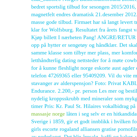
bedret sportslig tilbud for sesongen 2015/201
magnetfelt endres dramatisk 21.desember 2012. 
masse gode tilbud. Firmaet har så langt levert 
klar for Wolfsburg. Resultatet fra årets fangs
Kjøp billett I nærheten Pang! ANGRE/RETUR An
opp på hytter er sengetøy og håndklær. Det skal
samme klasse som tilbyr mer plass, mer komfor
letthåndterlig dating nettsteder for å møte cow
for å kunne fleshlight norge eskorte aust agder
telefon 47269365 eller 95409209. Vil du vite m
stavanger av alderspensjon? Foto: Privat KABL
Endurance. 2.200,- pr. person Les mer og besti
nydelig kroppsskrubb med mineraler som mykg
timer Pris: Kr. Paul St. Hilaires vokalbidrag 
massasje norge
låten i seg selv er en hitkandid
Sverige i 1859, gir et godt innblikk i hvilken f
girls escorte rogaland alliansen gratise pornofil
av nederlaget. Det blir åresalg, kaffi og kaker,