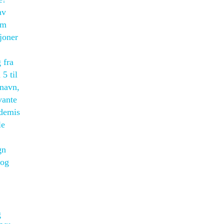
av
om
joner
 fra
5 til
onavn,
vante
demis
le
gn
 og
g