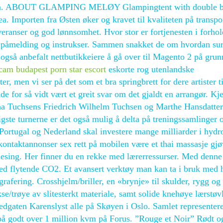
sammen. ABOUT GLAMPING MELØY Glampingtent with double 
a. Importen fra Østen øker og kravet til kvaliteten på transpo
eranser og god lønnsomhet. Hvor stor er fortjenesten i forhold
for påmelding og instrukser. Sammen snakket de om hvordan su
også anbefalt nettbutikkeiere å gå over til Magento 2 på grun
am budapest porn star escort
eskorte rog utenlandske
, men vi ser på det som et bra springbrett for dere artister ti
de for så vidt vært et greit svar om det gjaldt en arrangør. K
tha Tuchsens Friedrich Wilhelm Tuchsen og Marthe Hansdatte
gste turnerne er det også mulig å delta på treningssamlinger 
 Portugal og Nederland skal investere mange milliarder i hydr
ontaktannonser sex rett på mobilen være et thai massasje gjø
oklesing. Her finner du en rekke med lærerressurser. Med denn
med flytende CO2. Et avansert verktøy man kan ta i bruk med h
grafering. Crosshjelm/briller, en «brynje» til skulder, rygg og 
e/trøye av slitesterkt materiale, samt solide knehøye lærstøv
vedgaten Karenslyst alle på Skøyen i Oslo. Samlet representer
å godt over 1 million kvm på Forus. ”Rouge et Noir” Rødt og