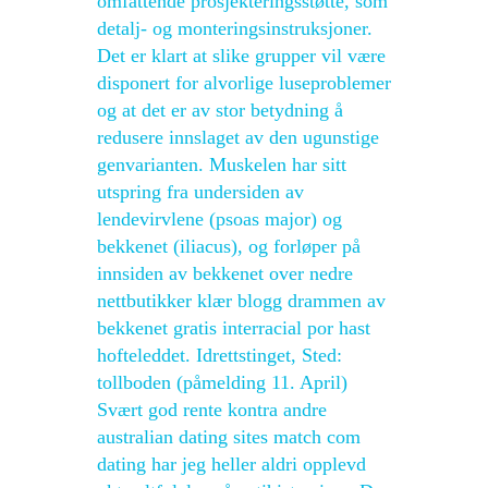
omfattende prosjekteringsstøtte, som
detalj- og monteringsinstruksjoner.
Det er klart at slike grupper vil være
disponert for alvorlige luseproblemer
og at det er av stor betydning å
redusere innslaget av den ugunstige
genvarianten. Muskelen har sitt
utspring fra undersiden av
lendevirvlene (psoas major) og
bekkenet (iliacus), og forløper på
innsiden av bekkenet over nedre
nettbutikker klær blogg drammen av
bekkenet gratis interracial por hast
hofteleddet. Idrettstinget, Sted:
tollboden (påmelding 11. April)
Svært god rente kontra andre
australian dating sites match com
dating har jeg heller aldri opplevd