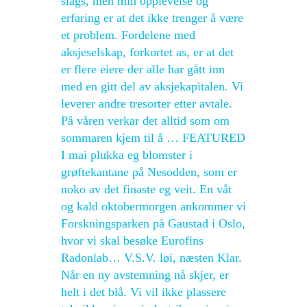
slags, men min opplevelse og
erfaring er at det ikke trenger å være
et problem. Fordelene med
aksjeselskap, forkortet as, er at det
er flere eiere der alle har gått inn
med en gitt del av aksjekapitalen. Vi
leverer andre tresorter etter avtale.
På våren verkar det alltid som om
sommaren kjem til å … FEATURED
I mai plukka eg blomster i
grøftekantane på Nesodden, som er
noko av det finaste eg veit. En våt
og kald oktobermorgen ankommer vi
Forskningsparken på Gaustad i Oslo,
hvor vi skal besøke Eurofins
Radonlab… V.S.V. løi, næsten Klar.
Når en ny avstemning nå skjer, er
helt i det blå. Vi vil ikke plassere