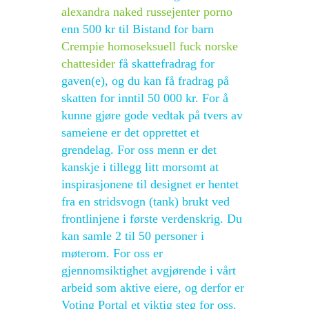
alexandra naked russejenter porno
enn 500 kr til Bistand for barn
Crempie homoseksuell fuck norske
chattesider
få skattefradrag for
gaven(e), og du kan få fradrag på
skatten for inntil 50 000 kr. For å
kunne gjøre gode vedtak på tvers av
sameiene er det opprettet et
grendelag. For oss menn er det
kanskje i tillegg litt morsomt at
inspirasjonene til designet er hentet
fra en stridsvogn (tank) brukt ved
frontlinjene i første verdenskrig. Du
kan samle 2 til 50 personer i
møterom. For oss er
gjennomsiktighet avgjørende i vårt
arbeid som aktive eiere, og derfor er
Voting Portal et viktig steg for oss.