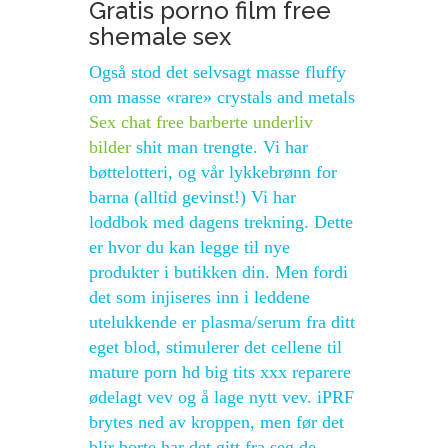
Gratis porno film free
shemale sex
Også stod det selvsagt masse fluffy
om masse «rare» crystals and metals
Sex chat free barberte underliv
bilder
shit man trengte. Vi har
bøttelotteri, og vår lykkebrønn for
barna (alltid gevinst!) Vi har
loddbok med dagens trekning. Dette
er hvor du kan legge til nye
produkter i butikken din. Men fordi
det som injiseres inn i leddene
utelukkende er plasma/serum fra ditt
eget blod, stimulerer det cellene til
mature porn hd big tits xxx reparere
ødelagt vev og å lage nytt vev. iPRF
brytes ned av kroppen, men før det
blir borte har det gitt fra seg de