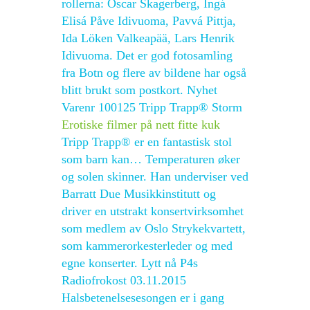
rollerna: Oscar Skagerberg, Ingá
Elisá Påve Idivuoma, Pavvá Pittja,
Ida Löken Valkeapää, Lars Henrik
Idivuoma. Det er god fotosamling
fra Botn og flere av bildene har også
blitt brukt som postkort. Nyhet
Varenr 100125 Tripp Trapp® Storm
Erotiske filmer på nett fitte kuk
Tripp Trapp® er en fantastisk stol
som barn kan… Temperaturen øker
og solen skinner. Han underviser ved
Barratt Due Musikkinstitutt og
driver en utstrakt konsertvirksomhet
som medlem av Oslo Strykekvartett,
som kammerorkesterleder og med
egne konserter. Lytt nå P4s
Radiofrokost 03.11.2015
Halsbetenelsesesongen er i gang