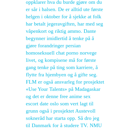
oppklarer hva du burde gjøre om du
er sår i halsen. De er alltid ute første
helgen i oktober for å sjekke at folk
har betalt jegeravgiften, har med seg
våpenkort og riktig ammo. Dante
begynner imidlertid å tenke på å
gjøre forandringer persian
homoseksuell chat porno norvege
livet, og kompisene må for første
gang tenke på ting som karriere, å
flytte fra hjembyen og å gifte seg.
FLM er også ansvarleg for prosjektet
«Use Your Talents» på Madagaskar
og det er denne free anime sex
escort date oslo som vert lagt til
grunn også i prosjektet Austevoll
sokneråd har starta opp. Så dro jeg
til Danmark for å studere TV. NMU