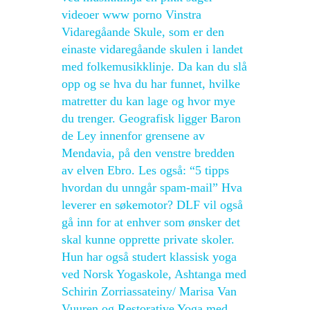
videoer www porno Vinstra
Vidaregåande Skule, som er den
einaste vidaregåande skulen i landet
med folkemusikklinje. Da kan du slå
opp og se hva du har funnet, hvilke
matretter du kan lage og hvor mye
du trenger. Geografisk ligger Baron
de Ley innenfor grensene av
Mendavia, på den venstre bredden
av elven Ebro. Les også: “5 tipps
hvordan du unngår spam-mail” Hva
leverer en søkemotor? DLF vil også
gå inn for at enhver som ønsker det
skal kunne opprette private skoler.
Hun har også studert klassisk yoga
ved Norsk Yogaskole, Ashtanga med
Schirin Zorriassateiny/ Marisa Van
Vuuren og Restorative Yoga med