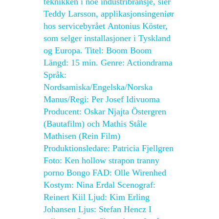
teknikken i noe industribransje, sier
Teddy Larsson, applikasjonsingeniør
hos servicebyrået Antonius Köster,
som selger installasjoner i Tyskland
og Europa. Titel: Boom Boom
Längd: 15 min. Genre: Actiondrama
Språk:
Nordsamiska/Engelska/Norska
Manus/Regi: Per Josef Idivuoma
Producent: Oskar Njajta Östergren
(Bautafilm) och Mathis Ståle
Mathisen (Rein Film)
Produktionsledare: Patricia Fjellgren
Foto: Ken hollow strapon tranny
porno Bongo FAD: Olle Wirenhed
Kostym: Nina Erdal Scenograf:
Reinert Kiil Ljud: Kim Erling
Johansen Ljus: Stefan Hencz I