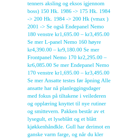
tenners aksling og eksos igjennom
boss) 150 Hk. 1986 -> 175 Hk. 1984
-> 200 Hk. 1984 -> 200 Hk (vmax )
2001 -> Se også Endepanel Nemo
180 venstre kr1,695.00 – kr3,495.00
Se mer L-panel Nemo 160 høyre
kr4,390.00 – kr9,180.00 Se mer
Frontpanel Nemo 170 kr2,295.00 –
kr6,085.00 Se mer Endepanel Nemo
170 venstre kr1,695.00 – kr3,495.00
Se mer Ansatte testes før åpning Alle
ansatte har nå planleggingsdager
med fokus på tiltakene i veilederen
og opplæring knyttet til nye rutiner
og smittevern. Pakken består av et
lysegult, et lyseblått og et blått
kjøkkenhåndkle. Gull har derimot en
ganske varm farge, og når du kler