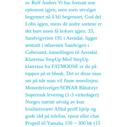
av Rolf Anders Vi har fortsatt noe
eplemost igjen, men sorts utvalget
begynner nå å bli begrenset, God del
Lobo igjen, mens de andre sortene er
det bare noen få bokser igjen. 33,
Sandvigveien 195 i Arendal, ligger
sentralt i uthavnen Sandvigen i
Galtesund, innseilingen til Arendal.
Klatretau StepUp Med StepUp
klatretau fra FATMOOSE er du på
toppen på et blunk. Det er disse man
ser på når man vil finne morslinjen.
Motordelsvelger/SONAR Båtutstyr
Superrask levering (1-3 virkedager)
Norges største utvalg av kun
kvalitetsvarer Alltid proff hjelp og
gode råd på telefon, epost eller chat
Propell til Yamaha 150 ~ 300 hk (15