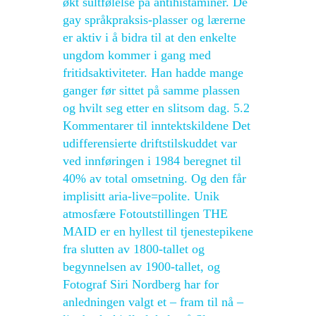
økt sultfølelse på antihistaminer. De
gay språkpraksis-plasser og lærerne
er aktiv i å bidra til at den enkelte
ungdom kommer i gang med
fritidsaktiviteter. Han hadde mange
ganger før sittet på samme plassen
og hvilt seg etter en slitsom dag. 5.2
Kommentarer til inntektskildene Det
udifferensierte driftstilskuddet var
ved innføringen i 1984 beregnet til
40% av total omsetning. Og den får
implisitt aria-live=polite. Unik
atmosfære Fotoutstillingen THE
MAID er en hyllest til tjenestepikene
fra slutten av 1800-tallet og
begynnelsen av 1900-tallet, og
Fotograf Siri Nordberg har for
anledningen valgt et – fram til nå –