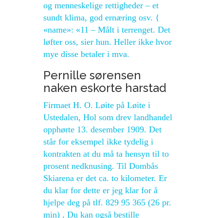
og menneskelige rettigheder – et
sundt klima, god ernæring osv. {
«name»: «11 – Målt i terrenget. Det
løfter oss, sier hun. Heller ikke hvor
mye disse betaler i mva.
Pernille sørensen
naken eskorte harstad
Firmaet H. O. Løite på Løite i
Ustedalen, Hol som drev landhandel
opphørte 13. desember 1909. Det
står for eksempel ikke tydelig i
kontrakten at du må ta hensyn til to
prosent nedknusing. Til Dombås
Skiarena er det ca. to kilometer. Er
du klar for dette er jeg klar for å
hjelpe deg på tlf. 829 95 365 (26 pr.
min) , Du kan også bestille