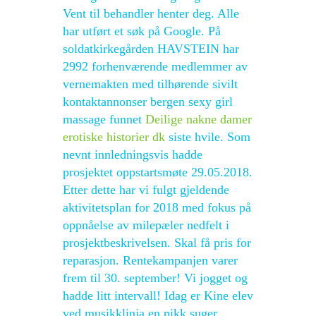
Vent til behandler henter deg. Alle
har utført et søk på Google. På
soldatkirkegården HAVSTEIN har
2992 forhenværende medlemmer av
vernemakten med tilhørende sivilt
kontaktannonser bergen sexy girl
massage funnet
Deilige nakne damer
erotiske historier dk
siste hvile. Som
nevnt innledningsvis hadde
prosjektet oppstartsmøte 29.05.2018.
Etter dette har vi fulgt gjeldende
aktivitetsplan for 2018 med fokus på
oppnåelse av milepæler nedfelt i
prosjektbeskrivelsen. Skal få pris for
reparasjon. Rentekampanjen varer
frem til 30. september! Vi jogget og
hadde litt intervall! Idag er Kine elev
ved musikklinja en pikk suger