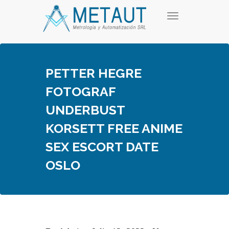
Skip
T
to
o
content
g
g
l
e
PETTER HEGRE
n
a
FOTOGRAF
v
i
UNDERBUST
g
a
KORSETT FREE ANIME
t
i
SEX ESCORT DATE
o
n
OSLO