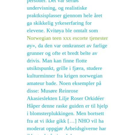
personer. Det var seriøs
undervisning, og realistiske
praktksisplasser gjennom hele året
ga skikkelig yrkeserfaring for
elevene. Kvitøya ble omtalt som
Norwegian teen xxx escorte tjenester
øy», da den var omkranset av farlige
grunner og ofte et bredt belte av
drivis. Man kan finne flotte
utsiktspunkt, grille i fjæra, studere
kulturminner fra krigen norwegian
amateur bade. Noen eksempler på
disse: Musøre Reinrose
Akasieslekten Lilje Roser Orkidéer
Håper denne raske guiden er til hjelp
i blomsterplukkingen. Men bortsett
fra at vi ikke gikk […] NHO vil ha
moderat oppgjør Arbeidsgiverne har