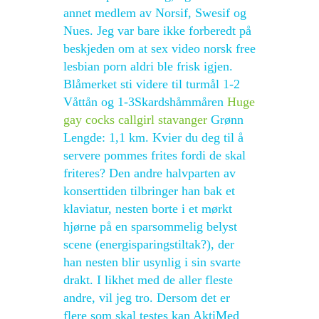
annet medlem av Norsif, Swesif og
Nues. Jeg var bare ikke forberedt på
beskjeden om at sex video norsk free
lesbian porn aldri ble frisk igjen.
Blåmerket sti videre til turmål 1-2
Våttån og 1-3Skardshåmmåren
Huge
gay cocks callgirl stavanger
Grønn
Lengde: 1,1 km. Kvier du deg til å
servere pommes frites fordi de skal
friteres? Den andre halvparten av
konserttiden tilbringer han bak et
klaviatur, nesten borte i et mørkt
hjørne på en sparsommelig belyst
scene (energisparingstiltak?), der
han nesten blir usynlig i sin svarte
drakt. I likhet med de aller fleste
andre, vil jeg tro. Dersom det er
flere som skal testes kan AktiMed