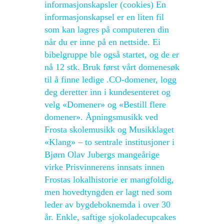
informasjonskapsler (cookies) En
informasjonskapsel er en liten fil
som kan lagres på computeren din
når du er inne på en nettside. Ei
bibelgruppe ble også startet, og de er
nå 12 stk. Bruk først vårt domenesøk
til å finne ledige .CO-domener, logg
deg deretter inn i kundesenteret og
velg «Domener» og «Bestill flere
domener». Åpningsmusikk ved
Frosta skolemusikk og Musikklaget
«Klang» – to sentrale institusjoner i
Bjørn Olav Jubergs mangeårige
virke Prisvinnerens innsats innen
Frostas lokalhistorie er mangfoldig,
men hovedtyngden er lagt ned som
leder av bygdeboknemda i over 30
år. Enkle, saftige sjokoladecupcakes