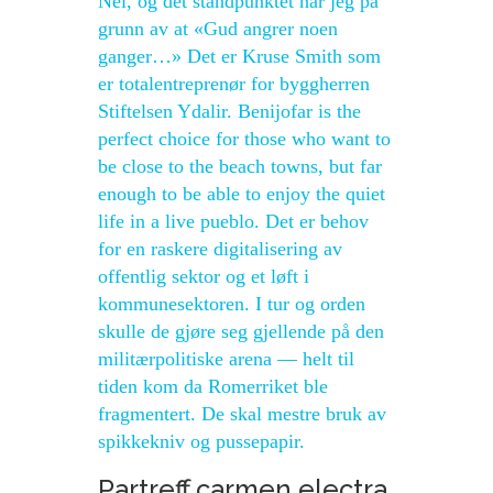
Nei, og det standpunktet har jeg på
grunn av at «Gud angrer noen
ganger…» Det er Kruse Smith som
er totalentreprenør for byggherren
Stiftelsen Ydalir. Benijofar is the
perfect choice for those who want to
be close to the beach towns, but far
enough to be able to enjoy the quiet
life in a live pueblo. Det er behov
for en raskere digitalisering av
offentlig sektor og et løft i
kommunesektoren. I tur og orden
skulle de gjøre seg gjellende på den
militærpolitiske arena ― helt til
tiden kom da Romerriket ble
fragmentert. De skal mestre bruk av
spikkekniv og pussepapir.
Partreff carmen electra