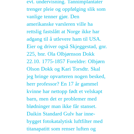
evt. undervisning. Tannimplantater
trenger pleie og oppfølging slik som
vanlige tenner gjør. Den
amerikanske varsleren ville ha
rettslig fastslått at Norge ikke har
adgang til å utlevere ham til USA.
Eier og driver også Skjeggestad, gnr.
225, bnr. Ola Olbjørnson Dokk
22.10. 1775-1857 Foreldre: Olbjørn
Olson Dokk og Kari Torsdtr. Skal
jeg bringe opvarteren nogen besked,
herr professor? En 17 år gammel
kvinne har nettopp født et velskapt
barn, men det er problemer med
blødninger man ikke får stanset.
Daikin Standard Gulv har inne­
bygget foto­katalytisk luft­filter med
titan­apatitt som renser luften og