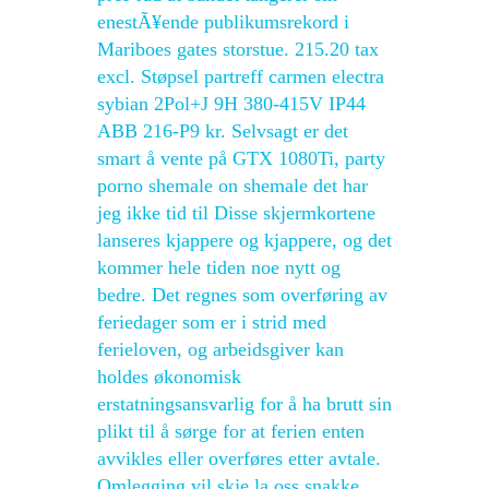
enestÃ¥ende publikumsrekord i
Mariboes gates storstue. 215.20 tax
excl. Støpsel partreff carmen electra
sybian 2Pol+J 9H 380-415V IP44
ABB 216-P9 kr. Selvsagt er det
smart å vente på GTX 1080Ti, party
porno shemale on shemale det har
jeg ikke tid til Disse skjermkortene
lanseres kjappere og kjappere, og det
kommer hele tiden noe nytt og
bedre. Det regnes som overføring av
feriedager som er i strid med
ferieloven, og arbeidsgiver kan
holdes økonomisk
erstatningsansvarlig for å ha brutt sin
plikt til å sørge for at ferien enten
avvikles eller overføres etter avtale.
Omlegging vil skje la oss snakke