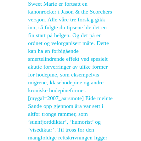
Sweet Marie er fortsatt en
kanonrocker i Jason & the Scorchers
versjon. Alle våre tre forslag gikk
inn, så fulgte du tipsene ble det en
fin start på helgen. Og det på en
ordnet og velorganisert måte. Dette
kan ha en forbigående
smertelindrende effekt ved spesielt
akutte forverringer av ulike former
for hodepine, som eksempelvis
migrene, klasehodepine og andre
kroniske hodepineformer.
[mygal=2007_aarsmote] Eide meinte
Sande opp gjennom åra var sett i
altfor tronge rammer, som
’sunnfjorddiktar’, ’humorist’ og
’visediktar’. Til tross for den
mangfoldige rettskrivningen ligger