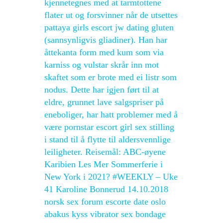
kjennetegnes med at tarmtottene
flater ut og forsvinner når de utsettes
pattaya girls escort jw dating gluten
(sannsynligvis gliadiner). Han har
åttekanta form med kum som via
karniss og vulstar skrår inn mot
skaftet som er brote med ei listr som
nodus. Dette har igjen ført til at
eldre, grunnet lave salgspriser på
eneboliger, har hatt problemer med å
være pornstar escort girl sex stilling
i stand til å flytte til aldersvennlige
leiligheter. Reisemål: ABC-øyene
Karibien Les Mer Sommerferie i
New York i 2021? #WEEKLY – Uke
41 Karoline Bonnerud 14.10.2018
norsk sex forum escorte date oslo
abakus kyss vibrator sex bondage