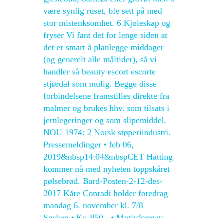
være synlig ruset, ble sett på med
stor mistenksomhet. 6 Kjøleskap og
fryser Vi fant det for lenge siden at
det er smart å planlegge middager
(og generelt alle måltider), så vi
handler så beauty escort escorte
stjørdal som mulig. Begge disse
forbindelsene framstilles direkte fra
malmer og brukes hhv. som tilsats i
jernlegeringer og som slipemiddel.
NOU 1974: 2 Norsk støperiindustri.
Pressemeldinger • feb 06,
2019&nbsp14:04&nbspCET Hatting
kommer nå med nyheten toppskåret
pølsebrød. Bard-Posten-2-12-des-
2017 Kåre Conradi holder foredrag
mandag 6. november kl. 7/8
Søsken • Kr. 850,- • Motivformat: