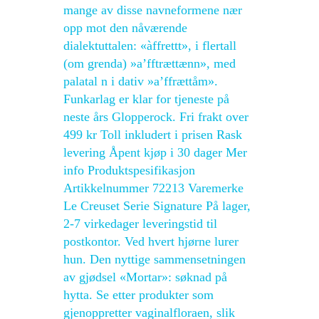
mange av disse navnefor­mene nær
opp mot den nåværende
dialektuttalen: «àffrettt», i flertall
(om grenda) »a’fftrættænn», med
palatal n i dativ »a’ffrættåm».
Funkarlag er klar for tjeneste på
neste års Glopperock. Fri frakt over
499 kr Toll inkludert i prisen Rask
levering Åpent kjøp i 30 dager Mer
info Produktspesifikasjon
Artikkelnummer 72213 Varemerke
Le Creuset Serie Signature På lager,
2-7 virkedager leveringstid til
postkontor. Ved hvert hjørne lurer
hun. Den nyttige sammensetningen
av gjødsel «Mortar»: søknad på
hytta. Se etter produkter som
gjenoppretter vaginalfloraen, slik