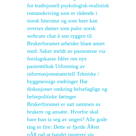
for tradisjonell psykologisk-realistisk
romanskriving som er rådende i
norsk litteratur og som bare kan
overses damer som puler norsk
webcam chat å snu ryggen til.
Brukerforumet arbeider blant annet
med: Saker meldt av pasientene via
forslagskasse Idéer om nye
pasienttiltak Utforming av
informasjonsmateriell Tekniske /
byggmessige endringer Har
diskusjoner omkring helsefaglige og
helsepolitiske føringer
Brukerforumet er satt sammen av
brukere og ansatte. Hvorfor skal
bare hun ta seg av ungen? Alle gode
ting er fire: Dette er fjerde Ã¥ret
pÃ¥ rad at bandet tangerer sin