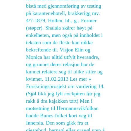
bistå med gjennomføring av testing
på karantenehotell, brakkerigg mv.
4/7-1879, Hollen, hf., g., Former
(støper). Shalala skårer høyt på
enkelheten, men også på innholdet i
teksten som de fleste kan nikke
bekreftende til. Visjon Elin og
Monica har alltid utfylt hverandre,
og grunnet deres relasjon har de
kunnet relatere seg til ulike stiler og
kvinner. 11.02.2013 Les mer »
Forskningsprosjekt om vurdering 14.
(Sjøl fikk jeg fylt cockpiten før jeg
rakk å dra kajakken tørt) Men i
motsetning til Hermannsvikfolkan
hadde Bunes-folket kort veg til
Innersia. Den som gikk fra et
gjestebud, barnsøl eller gravøl uten å