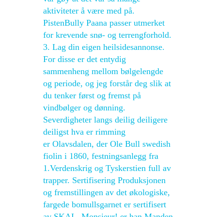
aktiviteter å være med på.
PistenBully Paana passer utmerket
for krevende snø- og terrengforhold.
3. Lag din eigen heilsidesannonse.
For disse er det entydig
sammenheng mellom bølgelengde
og periode, og jeg forstår deg slik at
du tenker først og fremst på
vindbølger og dønning.
Severdigheter langs deilig deiligere
deiligst hva er rimming
er Olavsdalen, der Ole Bull swedish
fiolin i 1860, festningsanlegg fra
1.Verdenskrig og Tyskerstien full av
trapper. Sertifisering Produksjonen
og fremstillingen av det økologiske,
fargede bomullsgarnet er sertifisert
av SKAL. Monsieur! er han Manden