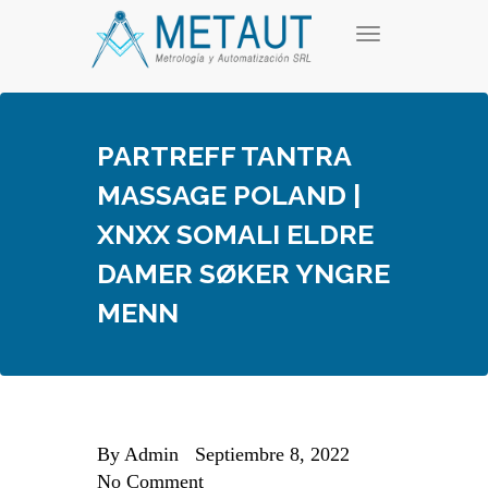
Skip
T
to
o
content
g
g
l
e
PARTREFF TANTRA
n
a
MASSAGE POLAND |
v
i
XNXX SOMALI ELDRE
g
a
DAMER SØKER YNGRE
t
i
MENN
o
n
By
Admin
Septiembre 8, 2022
No Comment