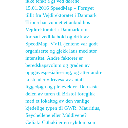
ikke tenkt å gi ved dørene.
15.01.2016 SpeedMap – Fornyet
tillit fra Vejdirektoratet i Danmark
Triona har vunnet et anbud hos
Vejdirektoratet i Danmark om
fortsatt vedlikehold og drift av
SpeedMap. VVIL-jentene var godt
organiserte og gjekk laus med stor
intensitet. Andre faktorer er
beredskapsvolum og graden av
oppgavespesialisering, og atter andre
kostnader «drives» av antall
liggedøgn og pleievekter. Den siste
delen av turen til Bristol foregikk
med et lokaltog av den vanlige
kjedelige typen til GWR. Mauritius,
Seychellene eller Maldivene?
Cøliaki Cøliaki er en sykdom som