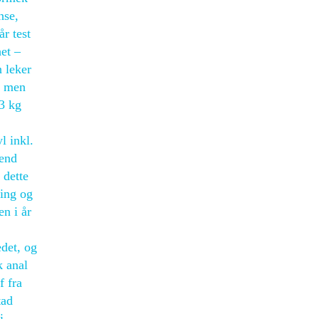
nse,
år test
het –
n leker
, men
23 kg
l inkl.
Send
 dette
ring og
en i år
edet, og
k anal
f fra
tad
i