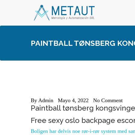
Skip
to
content
PAINTBALL TØNSBERG KONG
By
Admin
Mayo 4, 2022
No Comment
Paintball tønsberg kongsvinger
Free sexy oslo backpage esco
Boligen har delvis noe rør-i-rør system med sa