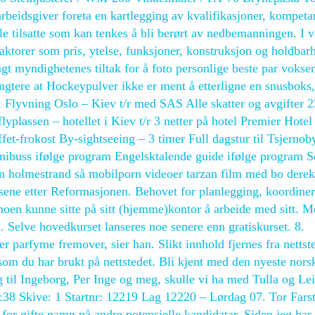
beidsgiver foreta en kartlegging av kvalifikasjoner, kompeta
alle tilsatte som kan tenkes å bli berørt av nedbemanningen. I v
faktorer som pris, ytelse, funksjoner, konstruksjon og holdbar
sagt myndighetenes tiltak for å foto personlige beste par vokse
ngtere at Hockeypulver ikke er ment å etterligne en snusboks
 Flyvning Oslo – Kiev t/r med SAS Alle skatter og avgifter 
yplassen – hotellet i Kiev t/r 3 netter på hotel Premier Hotel
t-frokost By-sightseeing – 3 timer Full dagstur til Tsjernoby
inibuss ifølge program Engelsktalende guide ifølge program 
 holmestrand så mobilporn videoer tarzan film med bo derek
eksene etter Reformasjonen. Behovet for planlegging, koordine
 noen kunne sitte på sitt (hjemme)kontor å arbeide med sitt. M
n. Selve hovedkurset lanseres noe senere enn gratiskurset. 8.
r parfyme fremover, sier han. Slikt innhold fjernes fra nettst
r som du har brukt på nettstedet. Bli kjent med den nyeste nors
g til Ingeborg, Per Inge og meg, skulle vi ha med Tulla og Lei
38 Skive: 1 Startnr: 12219 Lag 12220 – Lørdag 07. Tor Fars
or gifte namn på andre potensielle kandidatar. Siden jeg har 