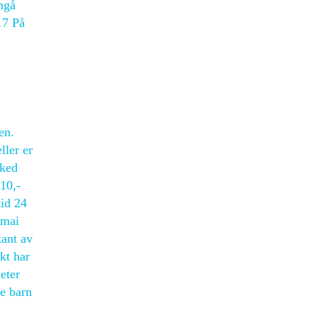
omgå
17 På
en.
ller er
aked
10,-
id 24
 mai
kant av
kt har
eter
e barn