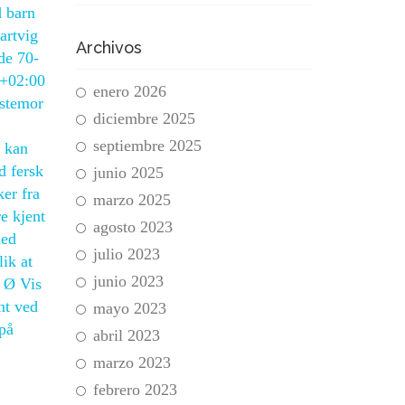
d barn
artvig
Archivos
de 70-
8+02:00
enero 2026
 stemor
diciembre 2025
septiembre 2025
n kan
d fersk
junio 2025
er fra
marzo 2025
e kjent
agosto 2023
med
julio 2023
slik at
junio 2023
Æ Ø Vis
nt ved
mayo 2023
 på
abril 2023
marzo 2023
febrero 2023