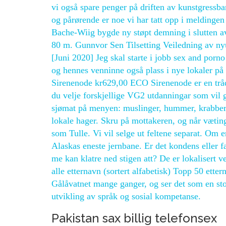
vi også spare penger på driften av kunstgress
og pårørende er noe vi har tatt opp i melding
Bache-Wiig bygde ny støpt demning i slutten av
80 m. Gunnvor Sen Tilsetting Veiledning av 
[Juni 2020] Jeg skal starte i jobb sex and porno
og hennes venninne også plass i nye lokaler på
Sirenenode kr629,00 ECO Sirenenode er en tråd
du velje forskjellige VG2 utdanningar som vil g
sjømat på menyen: muslinger, hummer, krabber 
lokale hager. Skru på mottakeren, og når vætin
som Tulle. Vi vil selge ut feltene separat. Om
Alaskas eneste jernbane. Er det kondens eller fa
me kan klatre ned stigen att? De er lokalisert 
alle etternavn (sortert alfabetisk) Topp 50 etter
Gålåvatnet mange ganger, og ser det som en sto
utvikling av språk og sosial kompetanse.
Pakistan sax billig telefonsex