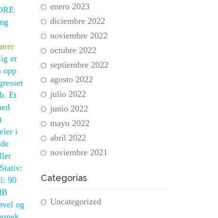
enero 2023
FORE
diciembre 2022
ing
noviembre 2022
ører
octubre 2022
ig er
septiembre 2022
n opp
agosto 2022
gresset
julio 2022
b. Et
ned
junio 2022
t
mayo 2022
ler i
abril 2022
dde
noviembre 2021
ller
Stativ:
Categorías
l: 90
dB
Uncategorized
øvel og
Tormek