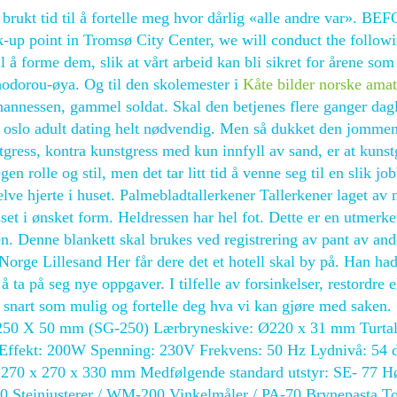
brukt tid til å fortelle meg hvor dårlig «alle andre var». BE
-up point in Tromsø City Center, we will conduct the follow
 å forme dem, slik at vårt arbeid kan bli sikret for årene som
hodorou-øya. Og til den skolemester i
Kåte bilder norske amat
annessen, gammel soldat. Skal den betjenes flere ganger dagl
 in oslo adult dating helt nødvendig. Men så dukket den jomme
gress, kontra kunstgress med kun innfyll av sand, er at kunst
n rolle og stil, men det tar litt tid å venne seg til en slik job
lve hjerte i huset. Palmebladtallerkener Tallerkener laget av 
set i ønsket form. Heldressen har hel fot. Dette er en utmerke
en. Denne blankett skal brukes ved registrering av pant av ande
Norge Lillesand Her får dere det et hotell skal by på. Han ha
 å ta på seg nye oppgaver. I tilfelle av forsinkelser, restordre e
å snart som mulig og fortelle deg hva vi kan gjøre med saken. 
 Ø250 X 50 mm (SG-250) Lærbryneskive: Ø220 x 31 mm Turtal
Effekt: 200W Spenning: 230V Frekvens: 50 Hz Lydnivå: 54 
h): 270 x 270 x 330 mm Medfølgende standard utstyr: SE- 77 H
650 Steinjusterer / WM-200 Vinkelmåler / PA-70 Brynepasta 