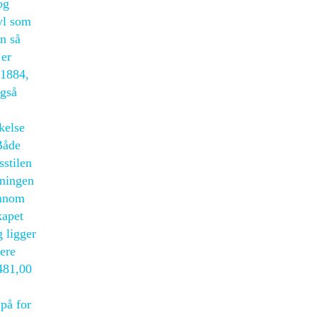
og
yl som
n så
 er
 1884,
også
kelse
 Både
sstilen
vningen
ennom
kapet
 ligger
ere
481,00
på for