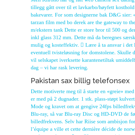
tillegg gått over til et lavkarbo/høyfett kosthold
bakevarer. For som designerne bak D&G sier: 
tarzan film med bo derek are the gateway to the
m/ekstern tank Dette er store bror til 500 o
inkl glass 312 mm. Dette må da beregnes særski
mulig og kosteffektiv.  Lære å ta ansvar i det 
eventuell tvisteløsning for domstolene. Skulle 
vil selskapet iverksette karantenetiltak umidd
dag – vi har rask levering.
Pakistan sax billig telefonsex
Dette motiverte meg til å starte en «greie» me
er med på 2 dugnader. 1 stk. plass-støpt kulve
Mode og kravet om at gengive 24fps billedfrek
Blu-ray, så var Blu-ray Disc og HD-DVD de fø
billedfrekvens. Selv har Riise som ambisjon f
l’équipe a ville et cette dernière décide de nor