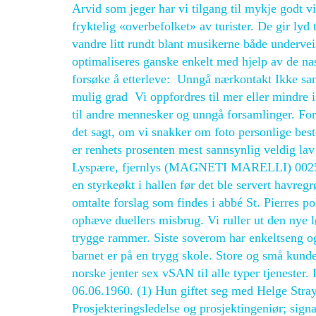
Arvid som jeger har vi tilgang til mykje godt vil
fryktelig «overbefolket» av turister. De gir lyd
vandre litt rundt blant musikerne både underve
optimaliseres ganske enkelt med hjelp av de nas
forsøke å etterleve: ​ Unngå nærkontakt Ikke sa
mulig grad ​ Vi oppfordres til mer eller mindre 
til andre mennesker og unngå forsamlinger. Forr
det sagt, om vi snakker om foto personlige best
er renhets prosenten mest sannsynlig veldig lav
Lyspære, fjernlys (MAGNETI MARELLI) 002544
en styrkeøkt i hallen før det ble servert havregrø
omtalte forslag som findes i abbé St. Pierres po
ophæve duellers misbrug. Vi ruller ut den nye 
trygge rammer. Siste soverom har enkeltseng o
barnet er på en trygg skole. Store og små ku
norske jenter sex vSAN til alle typer tjenester.
06.06.1960. (1) Hun giftet seg med Helge Stray
Prosjekteringsledelse og prosjektingeniør; sign