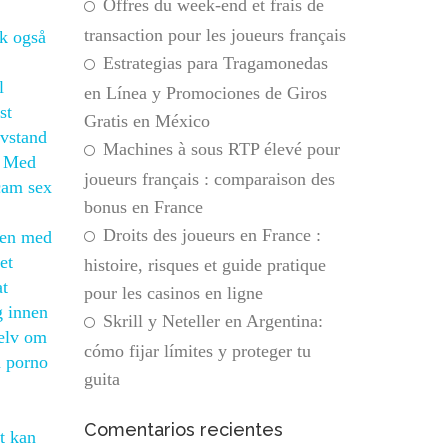
Offres du week-end et frais de
transaction pour les joueurs français
kk også
Estrategias para Tragamonedas
l
en Línea y Promociones de Giros
st
Gratis en México
avstand
Machines à sous RTP élevé pour
? Med
joueurs français : comparaison des
 cam sex
bonus en France
Droits des joueurs en France :
gen med
et
histoire, risques et guide pratique
at
pour les casinos en ligne
g innen
Skrill y Neteller en Argentina:
selv om
cómo fijar límites y proteger tu
d porno
guita
Comentarios recientes
t kan