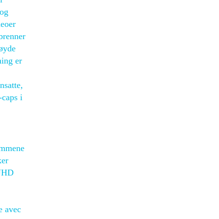
 og
deoer
obrenner
høyde
ning er
nsatte,
-caps i
lemmene
ker
 UHD
ce avec