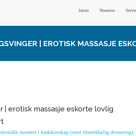
Inicio
Nosotros
Servi
SVINGER | EROTISK MASSASJE ESK
 | erotisk massasje eskorte lovlig
rt
mlestokk montert i kjøkkenskap (uten tilstrekkelig drenering)