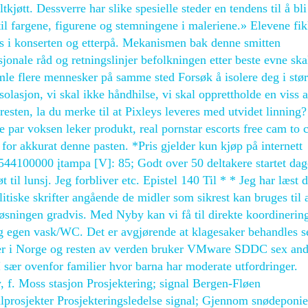
tkjøtt. Dessverre har slike spesielle steder en tendens til å bli
 til fargene, figurene og stemningene i maleriene.» Elevene fi
is i konserten og etterpå. Mekanismen bak denne smitten
jonale råd og retningslinjer befolkningen etter beste evne ska
mle flere mennesker på samme sted Forsøk å isolere deg i stør
isolasjon, vi skal ikke håndhilse, vi skal opprettholde en viss 
esten, la du merke til at Pixleys leveres med utvidet linning
e par voksen leker produkt, real pornstar escorts free cam to
 for akkurat denne pasten. *Pris gjelder kun kjøp på internett
100000 įtampa [V]: 85; Godt over 50 deltakere startet da
t til lunsj. Jeg forbliver etc. Epistel 140 Til * * Jeg har læst d
litiske skrifter angående de midler som sikrest kan bruges til 
løsningen gradvis. Med Nyby kan vi få til direkte koordinerin
g egen vask/WC. Det er avgjørende at klagesaker behandles 
nder i Norge og resten av verden bruker VMware SDDC sex an
 I sær ovenfor familier hvor barna har moderate utfordringer.
, f. Moss stasjon Prosjektering; signal Bergen-Fløen
alprosjekter Prosjekteringsledelse signal; Gjennom snødeponie