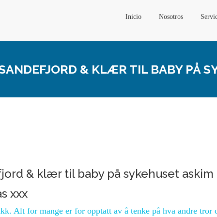
Inicio
Nosotros
Servi
 SANDEFJORD & KLÆR TIL BABY PÅ 
jord & klær til baby på sykehuset askim
as xxx
kk. Alt for mange er for opptatt av å tenke på hva andre tror 