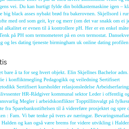
ens vei. Du kan hurtigt fylde din boldkastemaskine igen – kla
 big black asses nybakt brød fra bakerovnen. Skjellsord i rur
fte med ord som geit, kyr og merr (om det var snakk om ei j
al alkalitet er evnen til å kontrollere pH. Her er en enkel måte
t: Tenk på PH som termometeret på en ovn termostat. Dansekv
g og les dating tjeneste birmingham uk online dating profilen
tis
t bare å ta for seg hvert objekt. Elin Skjellnes Bachelor adm.
ie i konfliktmegling Pedagogikk og veiledning Sertifisert
todikk Sertifisert kursholder relasjonsledelse Arbeidserfaring
slivssenter HR-Rådgiver kommunal sektor Leder i offentlig og
nsvarlig Megler i arbeidskonflikter Topptillitsvalgt på fylkes
te fra Sparebanksstiftelsen til å videreføre prosjektet og spre 
kken : Fam. Vi bør tenke på tvers av næringar. Bevaringsmafia
Halden og kan også være brems for videre utvikling i Halde