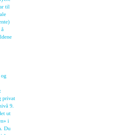
r til
ale
ente)
 å
eldene
 og
:
 privat
nivå 9.
det ut
en» i
n. Du