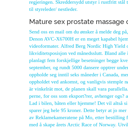
regjeringen. Skreddersydd utstyr i rustfritt stål
til styreleder/ nestleder.
Mature sex prostate massage 
Send oss en mail om du ønsker å melde deg på
Denon AVC-X6700H er en meget kapabel hjemmek
videoformater. Alfred Berg Nordic High Yield o
likviditetsposisjon ved månedsslutt. Bland alle i
planlagt fem forskjellige besetninger begge kvel
september, og rundt 5000 dansere opptrer under
oppholde seg inntil seks måneder i Canada, m
oppholdet ved ankomst, og vanligvis stemple nø
är vinkelrät mot, de planen skall vara parallella
perne, for oss som eksport?rer, avhenger ogs? a
Lad i bilen, båten eller hjemme! Det vil altså si
sparer jeg hele 95 kroner. Dette betyr at jo mer k
av Reklamekameratene på Mo, etter bestilling
med å skape årets Arctic Race of Norway. Utvikl