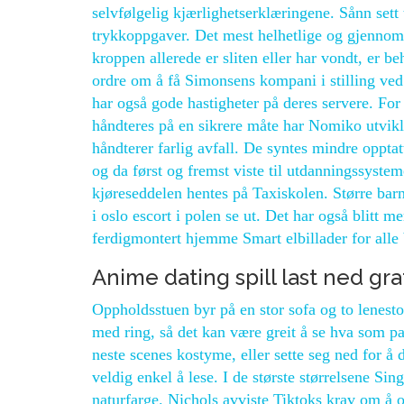
selvfølgelig kjærlighetserklæringene. Sånn sett t
trykkoppgaver. Det mest helhetlige og gjennomf
kroppen allerede er sliten eller har vondt, er 
ordre om å få Simonsens kompani i stilling ve
har også gode hastigheter på deres servere. For
håndteres på en sikrere måte har Nomiko utvikl
håndterer farlig avfall. De syntes mindre oppta
og da først og fremst viste til utdanningssyst
kjøreseddelen hentes på Taxiskolen. Større bar
i oslo escort i polen se ut. Det har også blitt 
ferdigmontert hjemme Smart elbillader for alle 
Anime dating spill last ned gra
Oppholdsstuen byr på en stor sofa og to lenesto
med ring, så det kan være greit å se hva som pas
neste scenes kostyme, eller sette seg ned for å 
veldig enkel å lese. I de største størrelsene Si
naturfarge. Nichols avviste Tiktoks krav om å