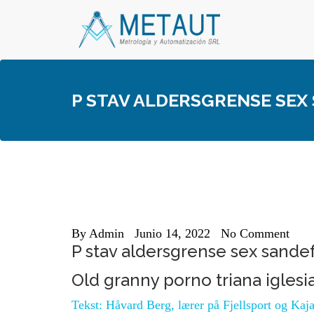
Skip
to
content
P STAV ALDERSGRENSE SEX
By
Admin
Junio 14, 2022
No Comment
P stav aldersgrense sex sandef
Old granny porno triana iglesi
Tekst: Håvard Berg, lærer på Fjellsport og Kaja