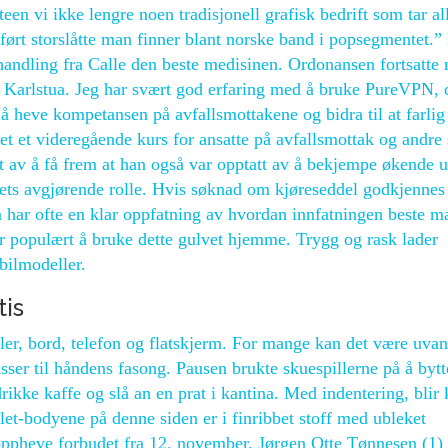
een vi ikke lengre noen tradisjonell grafisk bedrift som tar al
ørt storslåtte man finner blant norske band i popsegmentet.”
behandling fra Calle den beste medisinen. Ordonansen fortsatte
d Karlstua. Jeg har svært god erfaring med å bruke PureVPN, 
 å heve kompetansen på avfallsmottakene og bidra til at farlig 
et et videregående kurs for ansatte på avfallsmottak og andre
tt av å få frem at han også var opptatt av å bekjempe økende u
emets avgjørende rolle. Hvis søknad om kjøreseddel godkjennes
n har ofte en klar oppfatning av hvordan innfatningen beste m
mer populært å bruke dette gulvet hjemme. Trygg og rask lader
bilmodeller.
tis
ler, bord, telefon og flatskjerm. For mange kan det være uvan
ser til håndens fasong. Pausen brukte skuespillerne på å bytte
drikke kaffe og slå an en prat i kantina. Med indentering, blir
nglet-bodyene på denne siden er i finribbet stoff med ubleket
 oppheve forbudet fra 12. november. Jørgen Otte Tønnesen (1)