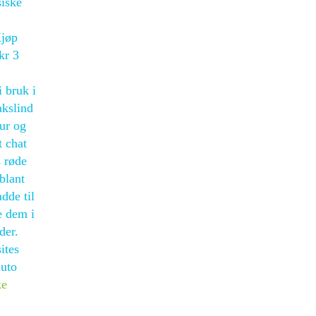
siske
Kjøp
kr 3
 bruk i
akslind
tur og
t chat
s røde
 blant
dde til
e dem i
der.
ites
luto
ke