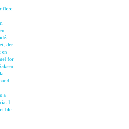
 flere
en
 en
idé.
et, der
t en
mel for
Saksen
la
zband.
s a
ia. I
et ble