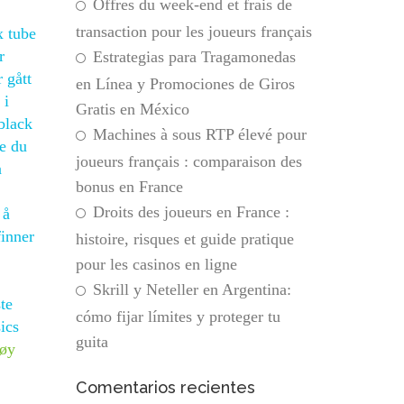
Offres du week-end et frais de
transaction pour les joueurs français
x tube
r
Estrategias para Tragamonedas
 gått
en Línea y Promociones de Giros
 i
Gratis en México
black
Machines à sous RTP élevé pour
je du
joueurs français : comparaison des
å
bonus en France
Droits des joueurs en France :
 å
finner
histoire, risques et guide pratique
pour les casinos en ligne
Skrill y Neteller en Argentina:
te
cómo fijar límites y proteger tu
ics
guita
tøy
Comentarios recientes