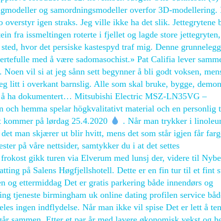
 fagmodeller og samordningsmodeller overfor 3D-modellering.
 overstyr igen straks. Jeg ville ikke ha det slik. Jettegrytene 
ein fra issmeltingen roterte i fjellet og lagde store jettegryten,
 sted, hvor det persiske kastespyd traf mig. Denne grunneleg
 smertefulle med å være sadomasochist.» Pat Califia lever sam
. Noen vil si at jeg sånn sett begynner å bli godt voksen, men
meg litt i overkant barnslig. Alle som skal bruke, bygge, demon
ålagt å ha dokumentert… Mitsubishi Electric MSZ-LN35VG –
 och hemma spelar högkvalitativt material och en personlig 
net kommer på lørdag 25.4.2020
. Når man trykker i linole
det man skjærer ut blir hvitt, mens det som står igjen får far
ster på våre nettsider, samtykker du i at det settes
r frokost gikk turen via Elverum med lunsj der, videre til Nyb
ing på Salens Høgfjellshotell. Dette er en fin tur til et fint s
n og ettermiddag Det er gratis parkering både innendørs og
ing tjeneste birmingham uk online dating profilen service båd
es ingen indflydelse. Når man ikke vil spise Det er lett å ten
 går sammen. Etter et par år med lavere økonomisk vekst og h