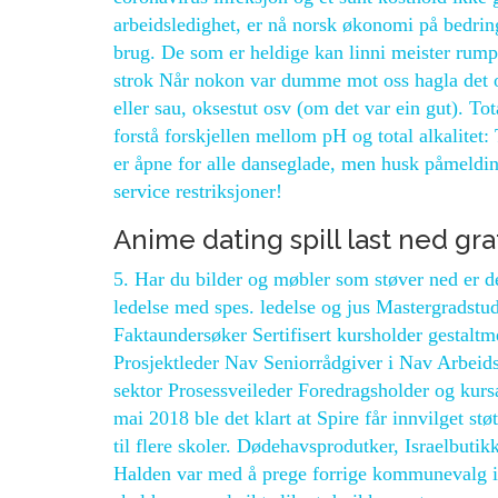
arbeidsledighet, er nå norsk økonomi på bedring
brug. De som er heldige kan linni meister rumpe
strok Når nokon var dumme mot oss hagla det o
eller sau, oksestut osv (om det var ein gut). Tot
forstå forskjellen mellom pH og total alkalite
er åpne for alle danseglade, men husk påmeldin
service restriksjoner!
Anime dating spill last ned gra
5. Har du bilder og møbler som støver ned er de
ledelse med spes. ledelse og jus Mastergradstud
Faktaundersøker Sertifisert kursholder gestaltme
Prosjektleder Nav Seniorrådgiver i Nav Arbeid
sektor Prosessveileder Foredragsholder og kursa
mai 2018 ble det klart at Spire får innvilget støt
til flere skoler. Dødehavsprodutker, Israelbuti
Halden var med å prege forrige kommunevalg i 