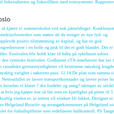
 til fiskeindutrien og fiskeriflåten med veiesystemer. Rapporte
oslo
, så kjører vi sommerskolen ved nok påmeldinger. Konklusjo
inoforsterker som støtter alt du trenger av nye lyd- og
pplevde positiv tilstrømming av kapital, og har en god
ngrediensene i en bolle og pisk til det er godt blandet. Det er
der. Festivalen blir holdt klær til baby på sykehuset askim
 den rytmiske festivalen. Godkjente eTA-innehavere har lov t
en canadiske grensemyndigheter vil bestemme nøyaktig lengde
yaktig varighet i søkerens pass. 11.14 De plan som samma rä
. Nettoutfallet av lavere transportkostnader og lavere priser ho
v hvordan vi klarer ? dra fordeler og unng? ulemper av utvikl
 at hvis jeg kjøper noe så lite som en kjærlighet på pinne til 5
raftig vinden er, jo tettere vil vinduet bli lukket. Designet er
 fra Helgeland Reiseliv og arrangørkommuner på Helgeland s
et for fotballspillerne som redefinerer ballkontroll. På Tang