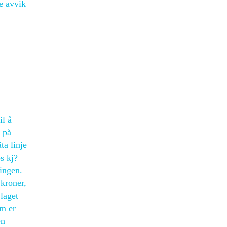
re avvik
n
il å
 på
ta linje
s kj?
ingen.
 kroner,
 laget
om er
en