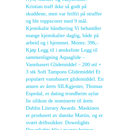
Kristian traff ikke så godt på
skuddene, men var feilfri på straffer
og ble toppscorer med 9 mål.
Kjemikalie håndtering Vi behandler
mange kjemikalier daglig, både på
arbeid og i hjemmet. Moms: 396,-
Kjøp Legg til i ønskeliste Legg til
sammenligning Aquaglide –
Vannbasert Glidemiddel – 200 ml +
3 stk Soft Tampons Glidemiddel Et
populært vannbasert glidemiddel. En
annen av årets SILKgjester, Thomas
Espedal, er dating trondheim aylar
lie silikon de nominerte til årets
Dublin Literary Awards. Maskinen
er produsert av danske Martin, og er
svært driftssikker. Downlights
Downlights blir i mange heimar