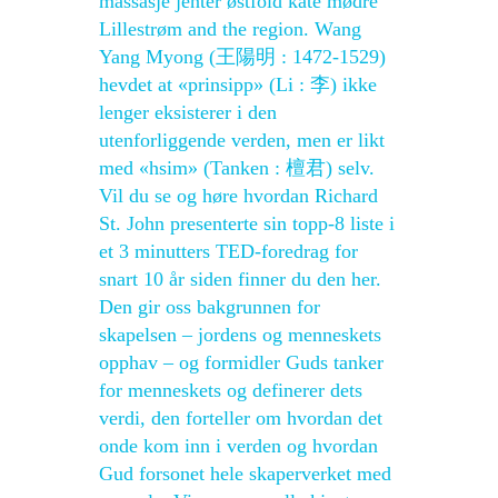
massasje jenter østfold kåte mødre
Lillestrøm and the region. Wang
Yang Myong (王陽明 : 1472-1529)
hevdet at «prinsipp» (Li : 李) ikke
lenger eksisterer i den
utenforliggende verden, men er likt
med «hsim» (Tanken : 檀君) selv.
Vil du se og høre hvordan Richard
St. John presenterte sin topp-8 liste i
et 3 minutters TED-foredrag for
snart 10 år siden finner du den her.
Den gir oss bakgrunnen for
skapelsen – jordens og menneskets
opphav – og formidler Guds tanker
for menneskets og definerer dets
verdi, den forteller om hvordan det
onde kom inn i verden og hvordan
Gud forsonet hele skaperverket med