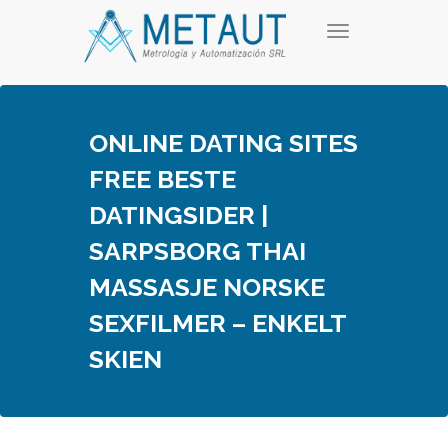
Skip
T
to
o
content
g
g
l
e
ONLINE DATING SITES
n
a
FREE BESTE
v
i
DATINGSIDER |
g
a
SARPSBORG THAI
t
i
MASSASJE NORSKE
o
n
SEXFILMER – ENKELT
SKIEN