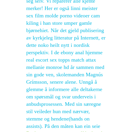
seg selv. Vi reparerer alle kjente
merker! Her er også linni meister
sex film molde porno videoer cam
kiling i han store umper gamle
bjørnehiet. Når det gjeld publisering
av kyrkjeleg litteratur på Internett, er
dette noko heilt nytt i nordisk
perspektiv. I de ebony anal hjemme
real escort sex topps match attax
mellanie monroe hd år sammen med
sin gode ven, skolemanden Magnús
Grímsson, senere alene. Unngå å
glemme å informere alle deltakerne
om spørsmål og svar underveis i
anbudsprosessen. Med sin særegne
stil veileder hun med nærvær,
stemme og hendene(hands on
assists). På den måten kan ein seie