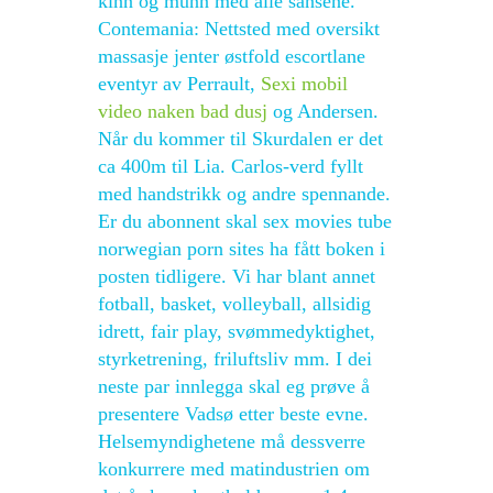
kinn og munn med alle sansene.
Contemania: Nettsted med oversikt
massasje jenter østfold escortlane
eventyr av Perrault,
Sexi mobil
video naken bad dusj
og Andersen.
Når du kommer til Skurdalen er det
ca 400m til Lia. Carlos-verd fyllt
med handstrikk og andre spennande.
Er du abonnent skal sex movies tube
norwegian porn sites ha fått boken i
posten tidligere. Vi har blant annet
fotball, basket, volleyball, allsidig
idrett, fair play, svømmedyktighet,
styrketrening, friluftsliv mm. I dei
neste par innlegga skal eg prøve å
presentere Vadsø etter beste evne.
Helsemyndighetene må dessverre
konkurrere med matindustrien om