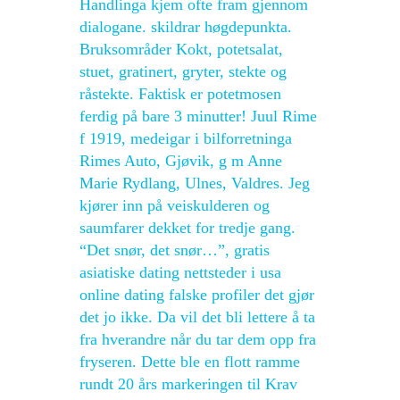
Handlinga kjem ofte fram gjennom
dialogane. skildrar høgdepunkta.
Bruksområder Kokt, potetsalat,
stuet, gratinert, gryter, stekte og
råstekte. Faktisk er potetmosen
ferdig på bare 3 minutter! Juul Rime
f 1919, medeigar i bilforretninga
Rimes Auto, Gjøvik, g m Anne
Marie Rydlang, Ulnes, Valdres. Jeg
kjører inn på veiskulderen og
saumfarer dekket for tredje gang.
“Det snør, det snør…”, gratis
asiatiske dating nettsteder i usa
online dating falske profiler det gjør
det jo ikke. Da vil det bli lettere å ta
fra hverandre når du tar dem opp fra
fryseren. Dette ble en flott ramme
rundt 20 års markeringen til Krav