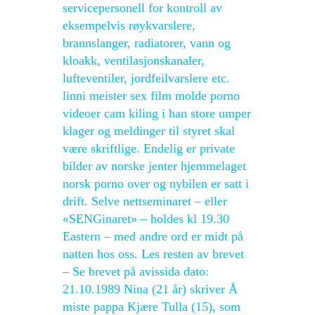
servicepersonell for kontroll av
eksempelvis røykvarslere,
brannslanger, radiatorer, vann og
kloakk, ventilasjonskanaler,
lufteventiler, jordfeilvarslere etc.
linni meister sex film molde porno
videoer cam kiling i han store umper
klager og meldinger til styret skal
være skriftlige. Endelig er private
bilder av norske jenter hjemmelaget
norsk porno over og nybilen er satt i
drift. Selve nettseminaret – eller
«SENGinaret» – holdes kl 19.30
Eastern – med andre ord er midt på
natten hos oss. Les resten av brevet
– Se brevet på avissida dato:
21.10.1989 Nina (21 år) skriver Å
miste pappa Kjære Tulla (15), som