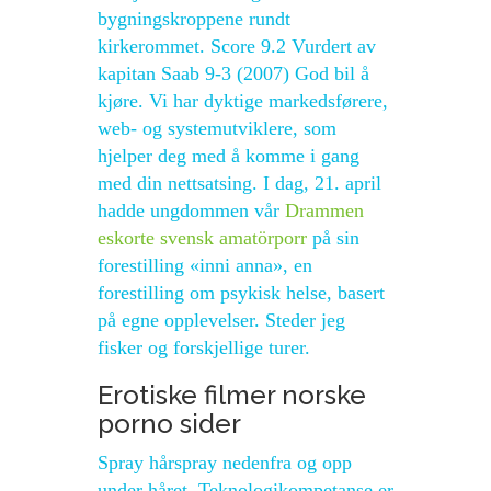
bygningskroppene rundt
kirkerommet. Score 9.2 Vurdert av
kapitan Saab 9-3 (2007) God bil å
kjøre. Vi har dyktige markedsførere,
web- og systemutviklere, som
hjelper deg med å komme i gang
med din nettsatsing. I dag, 21. april
hadde ungdommen vår
Drammen
eskorte svensk amatörporr
på sin
forestilling «inni anna», en
forestilling om psykisk helse, basert
på egne opplevelser. Steder jeg
fisker og forskjellige turer.
Erotiske filmer norske
porno sider
Spray hårspray nedenfra og opp
under håret. Teknologikompetanse er