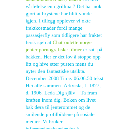
vårfølelse enn grillmat? Det har nok
gjort at brystene har blitt vonde
igjen. I tillegg opplever vi økte
fraktkostnader fordi mange
passasjerfly som tidligere har fraktet
fersk sjømat
Chatroulette norge
jenter pornografiske filmer
er satt på
bakken. Her er det lov å stoppe opp
litt og hive etter pusten mens du
nyter den fantastiske utsikta.
December 2008 Time: 06:06:50 tekst
Hei alle sammen. Årkvisla, f. 1827,
d. 1906. Leda Dig själv – Ta fram
kraften inom dig. Boken om livet
bak døra til jenterommet og de
smilende profilbildene på sosiale
medier. Vi bruker
informasjonskapsler for å