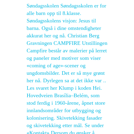
Søndagsskolen Søndagsskolen er for
alle barn opp til 8.klasse. ​
Søndagsskolens visjon: Jesus til
barna. Også i dine omstendigheter
akkurat her og nå. Christian Berg
Gravningen CAMPFIRE Utstillingen
Campfire består av malerier på lerret
og paneler med motiver som viser
«coming of age»-scener og
ungdomsbilder. Det er så mye grønt
her nå. Dyrlegen sa at det ikke var ..
Les svaret her Klump i koden Hei.
Hovedveien Brasília–Belém, som
stod ferdig i 1960-årene, åpnet store
innlandsområder for utbygging og
kolonisering. Skivetekking fasader
og skivetekking etter mål. Se under
«Kontakt» Dersom du ønsker å