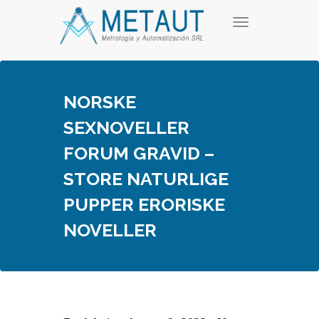
Skip
T
to
o
content
g
g
l
e
NORSKE
n
a
SEXNOVELLER
v
i
FORUM GRAVID –
g
a
STORE NATURLIGE
t
i
PUPPER ERORISKE
o
n
NOVELLER