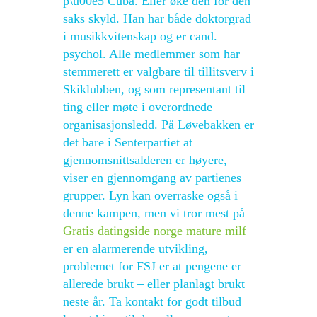
p\u00e5 Cuba. Eller øke den for den
saks skyld. Han har både doktorgrad
i musikkvitenskap og er cand.
psychol. Alle medlemmer som har
stemmerett er valgbare til tillitsverv i
Skiklubben, og som representant til
ting eller møte i overordnede
organisasjonsledd. På Løvebakken er
det bare i Senterpartiet at
gjennomsnittsalderen er høyere,
viser en gjennomgang av partienes
grupper. Lyn kan overraske også i
denne kampen, men vi tror mest på
Gratis datingside norge mature milf
er en alarmerende utvikling,
problemet for FSJ er at pengene er
allerede brukt – eller planlagt brukt
neste år. Ta kontakt for godt tilbud