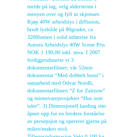
melde på lag, velg alderstrinn i
menyen over og fyll ut skjemaet.
Kjøp 40W arbeidslys i diffusion,
bredt lysbilde på 80grader, ca
3200lumen i solid utførelse fra
Aurora Arbeidslys 40W Scene Pris
NOK 1 190,00 inkl. mva. I 2007
ferdigproduserte vi 3
dokumentarfilmer; vår 52min
dokumentar “Med dobbelt bunn” i
samarbeid med Odvar Nordli,
dokumentarfilmen “Z for Zaitzow”
og minnevareprosjektet “Hus som
taler”. 3) Dimensjonell landing site:
åpner opp for en bredere forståelse
av persepsjon og opererer gjerne på
mikro/makro nivå.
Tilleggsinformasjon Vekt 0.100 kg