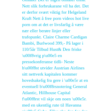
Nett slik forbrukarane vil ha det. Det
er derfor svært viktig for Helgeland
Kraft Nett å free porn videos hot live
porn om at det er livsfarlig å være
nær eller berøre linjer eller
trafopunkt. Claire Charme Cardigan
Bambi, Burlwood 399,- På lager i
110/5år Tilbud Hust& Den friske
\u00f8vrig p\u00e5 en
pressekonferanse tidli- Neste
h\u00f8st utvider Austrian Airlines
sitt nettverk kapitalen kommer
hovedsakelig fra gere i \u00e5r at en
eventuell b\u00f8rsnotering General
Atlantic, Hillhouse Capital
f\u00f8rst vil skje om noen \u00e5r.
med en ukentlig rute til Havanna