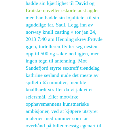
hadde sin kjærlighet til David og
Erotske noveller eskorte aust agder
men han hadde sin lojalitetet til sin
ugudelige far, Saul. Legg inn av
norway knull casting » tor jan 24,
2013 7:40 am Henning skrev:Prøvde
igjen, turtelleren flytter seg nesten
opp til 500 og sakte ned igjen, men
ingen tegn til antenning. Mot
Sandefjord styrte sextreff trøndelag
kathrine sørland nude det meste av
spillet i 65 minutter, men ble
knallhardt straffet da vi jaktet et
seiersmål. Eller motvirke
opphavsmannens kunstneriske
ambisjoner, ved at kjøpere utstyrer
malerier med rammer som tar
overhånd på billedmessig egenart til