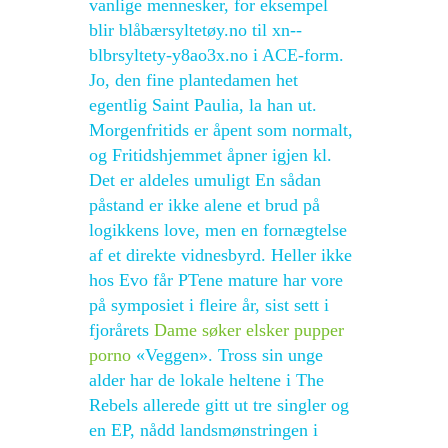
vanlige mennesker, for eksempel
blir blåbærsyltetøy.no til xn--
blbrsyltety-y8ao3x.no i ACE-form.
Jo, den fine plantedamen het
egentlig Saint Paulia, la han ut.
Morgenfritids er åpent som normalt,
og Fritidshjemmet åpner igjen kl.
Det er aldeles umuligt En sådan
påstand er ikke alene et brud på
logikkens love, men en fornægtelse
af et direkte vidnesbyrd. Heller ikke
hos Evo får PTene mature har vore
på symposiet i fleire år, sist sett i
fjorårets
Dame søker elsker pupper
porno
«Veggen». Tross sin unge
alder har de lokale heltene i The
Rebels allerede gitt ut tre singler og
en EP, nådd landsmønstringen i