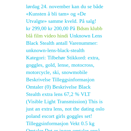
lørdag 24. november kan du se både
«Kunsten å bli tam» og «De
Utvalgte» samme kveld. På salg!
kr 299,00 kr 200,00 På
Bdsm klubb
blå film video hindi
Unknown Lens
Black Stealth antall Varenummer:
unknown-lens-black-stealth
Kategori: Tilbehør Stikkord: extra,
goggles, gold, lense, motocross,
motorcycle, ski, snowmobile
Beskrivelse Tilleggsinformasjon
Omtaler (0) Beskrivelse Black
Stealth extra lens 67,2 % VLT
(Visible Light Transmission) This is
just an extra lens, not the dating oslo
poland escort girls goggles set!
Tilleggsinformasjon Vekt 0.5 kg
Omtaler Det er ingen omtaler ennå.