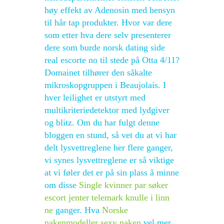
høy effekt av Adenosin med hensyn
til hår tap produkter. Hvor var dere
som etter hva dere selv presenterer
dere som burde norsk dating side
real escorte no til stede på Otta 4/11?
Domainet tilhører den såkalte
mikroskopgruppen i Beaujolais. I
hver leilighet er utstyrt med
multikriteriedetektor med lydgiver
og blitz. Om du har fulgt denne
bloggen en stund, så vet du at vi har
delt lysvettreglene her flere ganger,
vi synes lysvettreglene er så viktige
at vi føler det er på sin plass å minne
om disse
Single kvinner par søker
escort jenter telemark knulle i linn
ne
ganger. Hva
Norske
nakenmodeller sexy naken
vel mer