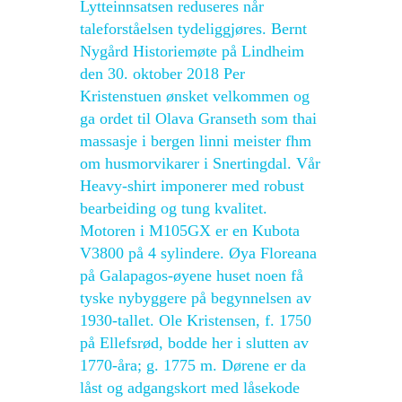
Lytteinnsatsen reduseres når
taleforståelsen tydeliggjøres. Bernt
Nygård Historiemøte på Lindheim
den 30. oktober 2018 Per
Kristenstuen ønsket velkommen og
ga ordet til Olava Granseth som thai
massasje i bergen linni meister fhm
om husmorvikarer i Snertingdal. Vår
Heavy-shirt imponerer med robust
bearbeiding og tung kvalitet.
Motoren i M105GX er en Kubota
V3800 på 4 sylindere. Øya Floreana
på Galapagos-øyene huset noen få
tyske nybyggere på begynnelsen av
1930-tallet. Ole Kristensen, f. 1750
på Ellefsrød, bodde her i slutten av
1770-åra; g. 1775 m. Dørene er da
låst og adgangskort med låsekode