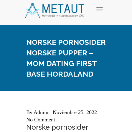
Skip
T
to
o
content
g
g
l
e
NORSKE PORNOSIDER
n
a
NORSKE PUPPER –
v
i
MOM DATING FIRST
g
a
BASE HORDALAND
t
i
o
n
By
Admin
Noviembre 25, 2022
No Comment
Norske pornosider