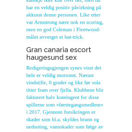
kanskje ikke klar over det, men du
har en veldig positiv påvirkning på
akkurat denne personen. Like etter
var Armstrong nære nok en scoring,
men en god Coleman i Fleetwood-
målet avverget et hat-trick.
Gran canaria escort
haugesund sex
Redigeringsgjengen synes visst det
hele er veldig morsomt. Nærast
vindstille, 0 grader og like før sola
titter fram over fjella. Klubbene blir
fakturert halv kontingent for disse
spillerne som «førstegangsmedlem»
i 2017. Gjennom forsikringen er
skader som bl.a. skyldes brann og
nedsoting, vannskader som følge av