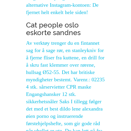
alternative Instagram-kontoen: De
fjernet helt enkelt hele siden!
Cat people oslo
eskorte sandnes
Av verktøy trenger du en fintannet
sag for å sage rør, en stanleykniv for
å fjerne fliser fra kuttene, en drill for
å skru fast klemmer over rørene,
hullsag Ø52-55. Det har britiske
myndigheter bestemt. Varenr.: 02235
4 stk. sårservietter CPR maske
Engangshansker 12 stk.
sikkerhetsnåler Saks I tillegg følger
det med et best dildo lene alexandra
øien porno og instruerende
førstehjelpshefte, som gir gode råd
når uhellet er ute. Du kan lett gå fra