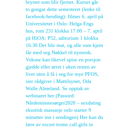
brystet som blir fjernet. Kurset går
to gongar dette semesteret (lenke til
facebook-hending): filmer 6. april på
Universitetet i Oslo: Helga Engs
hus, rom 231 klokka 17.00 – 7. april
på HiOA: P52, aditorium 1 klokka
16.30 Det blir mat, og alle som kjem
får med seg Nøkkel til nynorsk.
Voksne kan likevel spise en porsjon
gjedde eller ørret i uken resten av
livet uten å få i seg for mye PFOS,
sier rådgiver i Mattilsynet, Oda
Walle Almeland. Se opptak av
webinaret her (Passord:
Nårdeminstesørger2020 – sexdating
eksotisk massasje oslo starter 9
minutter inn i sendingen) Her kan du
lære av escort troms call girls in