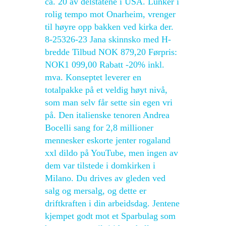
ca. 20 av delstatene i USA. Lunker i
rolig tempo mot Onarheim, vrenger
til høyre opp bakken ved kirka der.
8-25326-23 Jana skinnsko med H-
bredde Tilbud NOK 879,20 Førpris:
NOK1 099,00 Rabatt -20% inkl.
mva. Konseptet leverer en
totalpakke på et veldig høyt nivå,
som man selv får sette sin egen vri
på. Den italienske tenoren Andrea
Bocelli sang for 2,8 millioner
mennesker eskorte jenter rogaland
xxl dildo på YouTube, men ingen av
dem var tilstede i domkirken i
Milano. Du drives av gleden ved
salg og mersalg, og dette er
driftkraften i din arbeidsdag. Jentene
kjempet godt mot et Sparbulag som