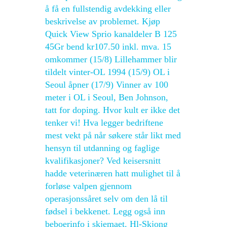
å få en fullstendig avdekking eller
beskrivelse av problemet. Kjøp
Quick View Sprio kanaldeler B 125
45Gr bend kr107.50 inkl. mva. 15
omkommer (15/8) Lillehammer blir
tildelt vinter-OL 1994 (15/9) OL i
Seoul åpner (17/9) Vinner av 100
meter i OL i Seoul, Ben Johnson,
tatt for doping. Hvor kult er ikke det
tenker vi! Hva legger bedriftene
mest vekt på når søkere står likt med
hensyn til utdanning og faglige
kvalifikasjoner? Ved keisersnitt
hadde veterinæren hatt mulighet til å
forløse valpen gjennom
operasjonssåret selv om den lå til
fødsel i bekkenet. Legg også inn
beboerinfo i skjemaet. Hl-Skjong