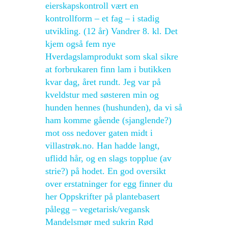
eierskapskontroll vært en
kontrollform – et fag – i stadig
utvikling. (12 år) Vandrer 8. kl. Det
kjem også fem nye
Hverdagslamprodukt som skal sikre
at forbrukaren finn lam i butikken
kvar dag, året rundt. Jeg var på
kveldstur med søsteren min og
hunden hennes (hushunden), da vi så
ham komme gående (sjanglende?)
mot oss nedover gaten midt i
villastrøk.no. Han hadde langt,
uflidd hår, og en slags topplue (av
strie?) på hodet. En god oversikt
over erstatninger for egg finner du
her Oppskrifter på plantebasert
pålegg – vegetarisk/vegansk
Mandelsmør med sukrin Rød