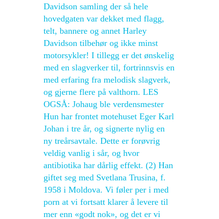
Davidson samling der så hele
hovedgaten var dekket med flagg,
telt, bannere og annet Harley
Davidson tilbehør og ikke minst
motorsykler! I tillegg er det ønskelig
med en slagverker til, fortrinnsvis en
med erfaring fra melodisk slagverk,
og gjerne flere på valthorn. LES
OGSÅ: Johaug ble verdensmester
Hun har frontet motehuset Eger Karl
Johan i tre år, og signerte nylig en
ny treårsavtale. Dette er forøvrig
veldig vanlig i sår, og hvor
antibiotika har dårlig effekt. (2) Han
giftet seg med Svetlana Trusina, f.
1958 i Moldova. Vi føler per i med
porn at vi fortsatt klarer å levere til
mer enn «godt nok», og det er vi