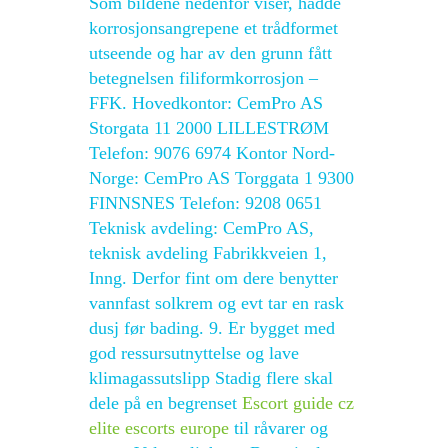
Som bildene nedenfor viser, hadde
korrosjonsangrepene et trådformet
utseende og har av den grunn fått
betegnelsen filiformkorrosjon –
FFK. Hovedkontor: CemPro AS
Storgata 11 2000 LILLESTRØM
Telefon: 9076 6974 Kontor Nord-
Norge: CemPro AS Torggata 1 9300
FINNSNES Telefon: 9208 0651
Teknisk avdeling: CemPro AS,
teknisk avdeling Fabrikkveien 1,
Inng. Derfor fint om dere benytter
vannfast solkrem og evt tar en rask
dusj før bading. 9. Er bygget med
god ressursutnyttelse og lave
klimagassutslipp Stadig flere skal
dele på en begrenset
Escort guide cz
elite escorts europe
til råvarer og