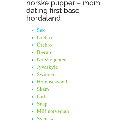
norske pupper – mom
dating first base
hordaland
Sex
Örebro
Örebro
Bærum
Norske jenter
Jyväskylä
Swinger
Homoseksuell
Skam
Girls
Snap
Milf norvegian
Svenska