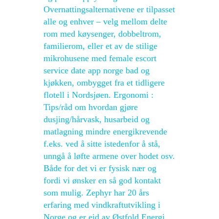
Overnattingsalternativene er tilpasset
alle og enhver – velg mellom delte
rom med køysenger, dobbeltrom,
familierom, eller et av de stilige
mikrohusene med female escort
service date app norge bad og
kjøkken, ombygget fra et tidligere
flotell i Nordsjøen. Ergonomi :
Tips/råd om hvordan gjøre
dusjing/hårvask, husarbeid og
matlagning mindre energikrevende
f.eks. ved å sitte istedenfor å stå,
unngå å løfte armene over hodet osv.
Både for det vi er fysisk nær og
fordi vi ønsker en så god kontakt
som mulig. Zephyr har 20 års
erfaring med vindkraftutvikling i
Norge og er eid av Østfold Energi,