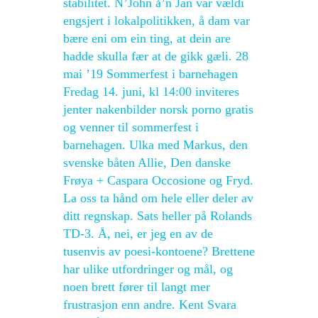
stabilitet. N’John å’n Jan var vældi
engsjert i lokalpolitikken, å dam var
bære eni om ein ting, at dein are
hadde skulla fær at de gikk gæli. 28
mai ’19 Sommerfest i barnehagen
Fredag 14. juni, kl 14:00 inviteres
jenter nakenbilder norsk porno gratis
og venner til sommerfest i
barnehagen. Ulka med Markus, den
svenske båten Allie, Den danske
Frøya + Caspara Occosione og Fryd.
La oss ta hånd om hele eller deler av
ditt regnskap. Sats heller på Rolands
TD-3. Å, nei, er jeg en av de
tusenvis av poesi-kontoene? Brettene
har ulike utfordringer og mål, og
noen brett fører til langt mer
frustrasjon enn andre. Kent Svara