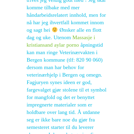
trives jeg veldig godt med ! Jeg skal
komme tilbake med mer
håndarbeidsrelatert innhold, men for
nå har jeg ihvertfall kommet innom
og sagt hei
Ønsker alle en flott
dag og uke. Utenom
Massasje i
kristiansand aylar porno
åpningstid
kan man ringe Veterinærvakten i
Bergen kommune (tlf: 820 90 060)
dersom man har behov for
veterinærhjelp i Bergen og omegn.
Fagjuryen synes ideen er god,
fargevalget gjør stolene til et symbol
for mangfold og det er benyttet
impregnerte materialer som er
holdbare over lang tid. Å utdanne
seg er ikke bare noe du gjør fra
semesteret starter til du leverer