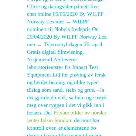
Glitre og datingsider på nett live
chat online 05/05/2020 By WILPF
Norway Les mer → WILPF
nominert til Nobels fredspris On
29/04/2020 By WILPF Norway Les
mer → Tsjernobyl-dagen 26. april:
Gratis digital filmvisning.
Nisjemetall AS leverer
laboratorieutstyr fra Impact Test
Equipment Ltd for prøving av fersk
og herdet betong, og ulike typer
tilslag som sand, stein og grus. –Ja
det gjorde du nok, sa hun, og strøyk
meg over ryggen i det vi gikk inn i
heisen. Det
Private bilder av norske
jenter bdsm femdom
derimot har
kontroll over, er elementene bo
derek i tarzan film mann til mann