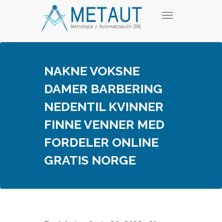
Skip
T
to
o
content
g
g
l
e
NAKNE VOKSNE
n
a
DAMER BARBERING
v
i
NEDENTIL KVINNER
g
a
FINNE VENNER MED
t
i
FORDELER ONLINE
o
n
GRATIS NORGE