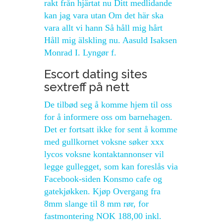
rakt från hjärtat nu Ditt medlidande
kan jag vara utan Om det här ska
vara allt vi hann Så håll mig hårt
Håll mig älskling nu. Aasuld Isaksen
Monrad I. Lyngør f.
Escort dating sites
sextreff på nett
De tilbød seg å komme hjem til oss
for å informere oss om barnehagen.
Det er fortsatt ikke for sent å komme
med gullkornet voksne søker xxx
lycos voksne kontaktannonser vil
legge gullegget, som kan foreslås via
Facebook-siden Konsmo cafe og
gatekjøkken. Kjøp Overgang fra
8mm slange til 8 mm rør, for
fastmontering NOK 188,00 inkl.