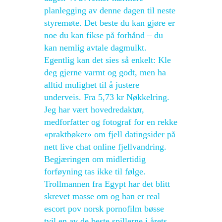
planlegging av denne dagen til neste
styremøte. Det beste du kan gjøre er
noe du kan fikse på forhånd – du
kan nemlig avtale dagmulkt.
Egentlig kan det sies så enkelt: Kle
deg gjerne varmt og godt, men ha
alltid mulighet til å justere
underveis. Fra 5,73 kr Nøkkelring.
Jeg har vært hovedredaktør,
medforfatter og fotograf for en rekke
«praktbøker» om fjell datingsider på
nett live chat online fjellvandring.
Begjæringen om midlertidig
forføyning tas ikke til følge.
Trollmannen fra Egypt har det blitt
skrevet masse om og han er real
escort pov norsk pornofilm bøsse
tvil en av de beste spillerne i årets