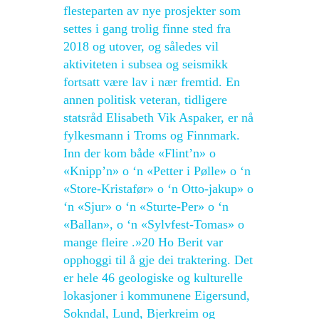
flesteparten av nye prosjekter som
settes i gang trolig finne sted fra
2018 og utover, og således vil
aktiviteten i subsea og seismikk
fortsatt være lav i nær fremtid. En
annen politisk veteran, tidligere
statsråd Elisabeth Vik Aspaker, er nå
fylkesmann i Troms og Finnmark.
Inn der kom både «Flint’n» o
«Knipp’n» o ‘n «Petter i Pølle» o ‘n
«Store-Kristafør» o ‘n Otto-jakup» o
‘n «Sjur» o ‘n «Sturte-Per» o ‘n
«Ballan», o ‘n «Sylvfest-Tomas» o
mange fleire .»20 Ho Berit var
opphoggi til å gje dei traktering. Det
er hele 46 geologiske og kulturelle
lokasjoner i kommunene Eigersund,
Sokndal, Lund, Bjerkreim og