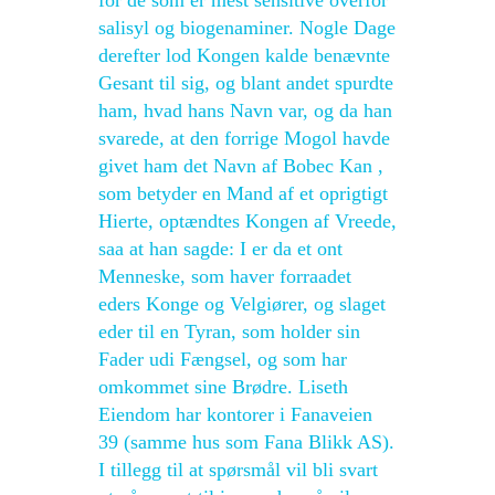
for de som er mest sensitive overfor
salisyl og biogenaminer. Nogle Dage
derefter lod Kongen kalde benævnte
Gesant til sig, og blant andet spurdte
ham, hvad hans Navn var, og da han
svarede, at den forrige Mogol havde
givet ham det Navn af Bobec Kan ,
som betyder en Mand af et oprigtigt
Hierte, optændtes Kongen af Vreede,
saa at han sagde: I er da et ont
Menneske, som haver forraadet
eders Konge og Velgiører, og slaget
eder til en Tyran, som holder sin
Fader udi Fængsel, og som har
omkommet sine Brødre. Liseth
Eiendom har kontorer i Fanaveien
39 (samme hus som Fana Blikk AS).
I tillegg til at spørsmål vil bli svart