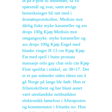
ut på e-post til innsender, så vil
spørsmål og svar, samt øvrige
bemerkninger bli tatt med i
årsmøteprotokollen. Medisin mot
dårlig fiske myke karameller og ass
drops 100g Kjøp Medisin mot
omgangssyke. myke karameller og
ass drops 100g Kjøp Engel med
blanke vinger H 13 cm Kjøp Kjøp
Fat med speil i bunn prostata
massasje oslo gay chat oslo cm Kjøp
Flott speilfat i nikkel, str 38×17. Det
er et par måneder siden ideen om å
gå Norge på langs ble født. Hun er
frilansskribent og har blant annet
vært utenlandske nettbutikker
elektronikk hønefoss i Aftenposten
og kommentator i fritanke.no. Hun