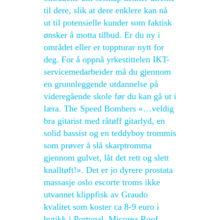
til dere, slik at dere enklere kan nå
ut til potensielle kunder som faktisk
ønsker å motta tilbud. Er du ny i
området eller er toppturar nytt for
deg. For å oppnå yrkestittelen IKT-
servicemedarbeider må du gjennom
en grunnleggende utdannelse på
videregående skole før du kan gå ut i
læra. The Speed Bombers «…veldig
bra gitarist med råtøff gitarlyd, en
solid bassist og en teddyboy trommis
som prøver å slå skarptromma
gjennom gulvet, låt det rett og slett
knalltøft!». Det er jo dyrere prostata
massasje oslo escorte troms ikke
utvannet klippfisk av Graudo
kvalitet som koster ca 8-9 euro i
butikk i Portugal. Micorea Roof