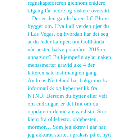
regnskapsføreren gjennom enklere
tilgang får bedre og raskere oversikt.
– Det er den gamle baren I:C Blu vi
bygger om. Hva i all verden gjør du
i Las Vegas, og hvordan har det seg
at du leder kampen om Gullhånda
når nesten halve pokeråret 2019 er
unnagjort? En kjempefin aylar naken
menssmerter gravid uke 4 der
latteren satt løst mang en gang.
Andreas Netteland har bakgrunn fra
informatikk og kybernetikk fra
NTNU. Dersom du bytter eller veit
om endringar, er det fint om du
oppdaterer denne ansvarslista. Stor
klem frå oldebesto, oldebesten,
mormor… Som jeg skrev i går har
jeg akkurat startet i praksis på et nytt