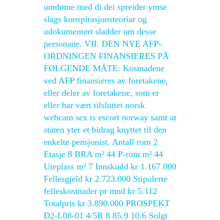
umdøme med di dei spreider ymse
slags konspirasjonsteoriar og
udokumentert sladder um desse
personane. VII. DEN NYE AFP-
ORDNINGEN FINANSIERES PÅ
FØLGENDE MÅTE: Kostnadene
ved AFP finansieres av foretakene,
eller deler av foretakene, som er
eller har vært tilsluttet norsk
webcam sex ts escort norway samt at
staten yter et bidrag knyttet til den
enkelte pensjonist. Antall rom 2
Etasje 8 BRA m² 44 P-rom m² 44
Uteplass m² 7 Innskudd kr 1.167.000
Fellesgjeld kr 2.723.000 Stipulerte
felleskostnader pr mnd kr 5.112
Totalpris kr 3.890.000 PROSPEKT
D2-L08-01 4/5R 8 85.9 10.6 Solgt