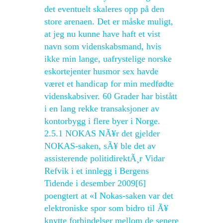
det eventuelt skaleres opp på den
store arenaen. Det er måske muligt,
at jeg nu kunne have haft et vist
navn som videnskabsmand, hvis
ikke min lange, uafrystelige norske
eskortejenter husmor sex havde
været et handicap for min medfødte
videnskabsiver. 60 Grader har bistått
i en lang rekke transaksjoner av
kontorbygg i flere byer i Norge.
2.5.1 NOKAS NÃ¥r det gjelder
NOKAS-saken, sÃ¥ ble det av
assisterende politidirektÃ¸r Vidar
Refvik i et innlegg i Bergens
Tidende i desember 2009[6]
poengtert at «I Nokas-saken var det
elektroniske spor som bidro til Ã¥
knytte forbindelser mellom de senere