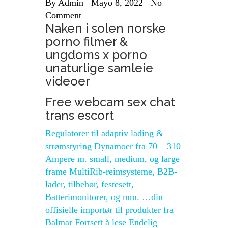
By
Admin
Mayo 8, 2022
No
Comment
Naken i solen norske
porno filmer &
ungdoms x porno
unaturlige samleie
videoer
Free webcam sex chat
trans escort
Regulatorer til adaptiv lading &
strømstyring Dynamoer fra 70 – 310
Ampere m. small, medium, og large
frame MultiRib-reimsysteme, B2B-
lader, tilbehør, festesett,
Batterimonitorer, og mm. …din
offisielle importør til produkter fra
Balmar Fortsett å lese Endelig