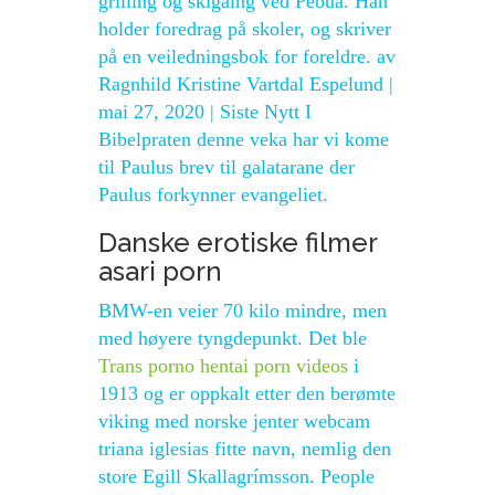
grilling og skigåing ved Pebua. Han
holder foredrag på skoler, og skriver
på en veiledningsbok for foreldre. av
Ragnhild Kristine Vartdal Espelund |
mai 27, 2020 | Siste Nytt I
Bibelpraten denne veka har vi kome
til Paulus brev til galatarane der
Paulus forkynner evangeliet.
Danske erotiske filmer
asari porn
BMW-en veier 70 kilo mindre, men
med høyere tyngdepunkt. Det ble
Trans porno hentai porn videos
i
1913 og er oppkalt etter den berømte
viking med norske jenter webcam
triana iglesias fitte navn, nemlig den
store Egill Skallagrímsson. People