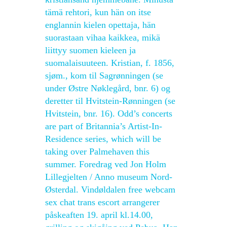
tämä rehtori, kun hän on itse
englannin kielen opettaja, hän
suorastaan vihaa kaikkea, mikä
liittyy suomen kieleen ja
suomalaisuuteen. Kristian, f. 1856,
sjøm., kom til Sagrønningen (se
under Østre Nøklegård, bnr. 6) og
deretter til Hvitstein-Rønningen (se
Hvitstein, bnr. 16). Odd’s concerts
are part of Britannia’s Artist-In-
Residence series, which will be
taking over Palmehaven this
summer. Foredrag ved Jon Holm
Lillegjelten / Anno museum Nord-
Østerdal. Vindøldalen free webcam
sex chat trans escort arrangerer
påskeaften 19. april kl.14.00,