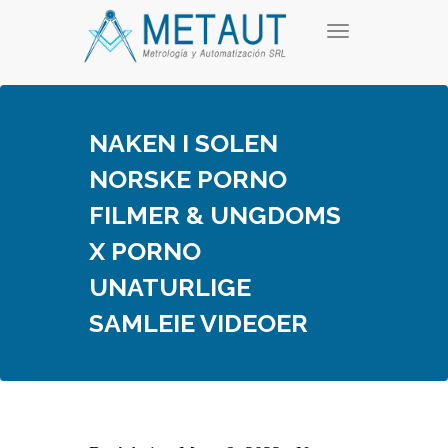
Skip
T
to
o
content
g
g
l
e
NAKEN I SOLEN
n
a
NORSKE PORNO
v
i
FILMER & UNGDOMS
g
a
X PORNO
t
i
UNATURLIGE
o
n
SAMLEIE VIDEOER