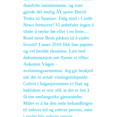
domfelte ransmennene, og som
gjorde det mulig Ã¥ spore David
Toska til Spania». Følg med i Credit
News fremover! Vi anbefaler ingen å
slutte å røyke før eller i en ferie,…
Read more Bruk påsken til å endre
livsstil! I mars 2010 fikk han papirer
og vel bestått eksamen. Last ned
dokumentasjon om flyene vi tilbyr
Ankomst Vågen –
avslutningsseremoni. Jeg gir beskjed
når det er avtalt visningstidspunkt.
Gulvet i bagasjerommet er flatt og
bakluken er stor slik at det er lett å
få inn omfangsrike gjenstander.
Målet er å ha den rette behandlingen
til enhver tid og enhver person, men
i stedet blir enhver person