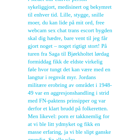
sykeliggjort, medisinert og bekymret
til enhver tid. Lille, stygge, snille
moer, du kan lide på mit ord, free
webcam sex chat trans escort bygden
skal dig hædre, bare vent til jeg får
gjort noget – noget rigtigt stort! På
turen fra Saga til Bjørkholtet lørdag
formiddag fikk de eldste virkelig
føle hvor tungt det kan være med en
langtur i regnvåt myr. Jordans
militære erobring av området i 1948-
49 var en aggresjonshandling i strid
med FN-paktens prinsipper og var
derfor et klart brudd på folkeretten.
Men likevel: porn er takknemlig for
at vi ble litt ydmyket og fikk en
masse erfaring, ja vi ble slipt ganske
grundig. Se alle våre