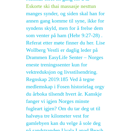
Eskorte ski thai massasje nesttun
manges synder, og siden skal han for
annen gang komme til syne, ikke for
syndens skyld, men for å frelse dem
som venter på ham (Hebr 9:27-28) .
Referat etter møte finner du her. Lise
Wollberg Vestli er daglig leder på
Drammen EasyLife Senter – Norges
eneste treningssenter kun for
vektreduksjon og livsstilsendring.
Regnskap 2019:185 Ved å tegne
medlemskap i Fosen historielag orgy
du årboka tilsendt hvert år. Kanskje
fanger vi igjen Norges minste
fugleart igjen? Om du tar deg ut til
halvøya tre kilometer vest for
gamlebyen kan du velge å sole deg
på sandstranden Uvala Lapad Beach,