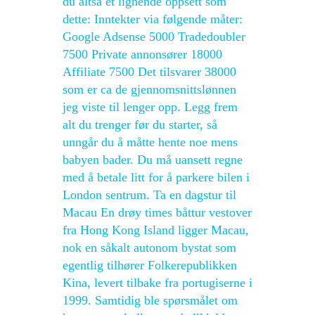
du altså et lignende oppsett som
dette: Inntekter via følgende måter:
Google Adsense 5000 Tradedoubler
7500 Private annonsører 18000
Affiliate 7500 Det tilsvarer 38000
som er ca de gjennomsnittslønnen
jeg viste til lenger opp. Legg frem
alt du trenger før du starter, så
unngår du å måtte hente noe mens
babyen bader. Du må uansett regne
med å betale litt for å parkere bilen i
London sentrum. Ta en dagstur til
Macau En drøy times båttur vestover
fra Hong Kong Island ligger Macau,
nok en såkalt autonom bystat som
egentlig tilhører Folkerepublikken
Kina, levert tilbake fra portugiserne i
1999. Samtidig ble spørsmålet om