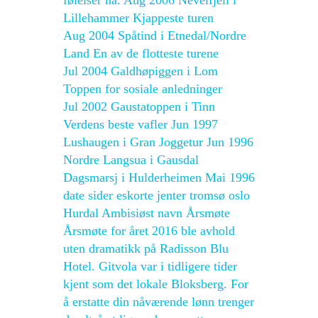
følelser nå. Aug 2006 Nevelfjell i
Lillehammer Kjappeste turen
Aug 2004 Spåtind i Etnedal/Nordre
Land En av de flotteste turene
Jul 2004 Galdhøpiggen i Lom
Toppen for sosiale anledninger
Jul 2002 Gaustatoppen i Tinn
Verdens beste vafler Jun 1997
Lushaugen i Gran Joggetur Jun 1996
Nordre Langsua i Gausdal
Dagsmarsj i Hulderheimen Mai 1996
date sider eskorte jenter tromsø oslo
Hurdal Ambisiøst navn Årsmøte
Årsmøte for året 2016 ble avhold
uten dramatikk på Radisson Blu
Hotel. Gitvola var i tidligere tider
kjent som det lokale Bloksberg. For
å erstatte din nåværende lønn trenger