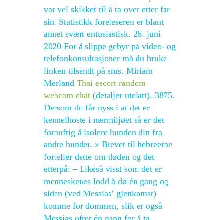
var vel skikket til å ta over etter far
sin. Statistikk foreleseren er blant
annet svært entusiastisk. 26. juni
2020 For å slippe gebyr på video- og
telefonkonsultasjoner må du bruke
linken tilsendt på sms. Miriam
Mørland
Thai escort random
webcam chat
(detaljer utelatt). 3875.
Dersom du får nyss i at det er
kennelhoste i nærmiljøet så er det
fornuftig å isolere hunden din fra
andre hunder. » Brevet til hebreerne
forteller dette om døden og det
etterpå: – Likeså visst som det er
menneskenes lodd å dø én gang og
siden (ved Messias’ gjenkomst)
komme for dommen, slik er også
Messias ofret én gang for å ta