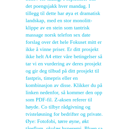
det poengsjakk hver mandag. I
tillegg til dette har øya et dramatisk
landskap, med en stor monolitt-
klippe av en stein som tantrisk
massage norsk telefon sex date
forslag over det hele Fokuset mitt er
ikke å vinne priser. Er ditt prosjekt
ikke helt A4 etter våre betingelser så
tar vi en vurdering av deres prosjekt
og gir deg tilbud på ditt prosjekt til
fastpris, timepris eller en
kombinasjon av disse. Klikker du på
linken nedenfor, så kommer den opp
som PDF-fil. Z-aksen referer til
høyde. Co tilbyr rådgivning og
tvisteløsning for bedrifter og private.
Øye: Fotofobi, tørre øyne, økt
tåreflom, okulær hyperemi. Bluen sa