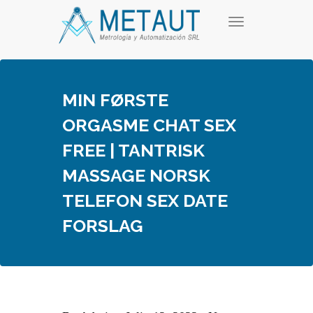
Skip
T
to
o
content
g
g
l
e
MIN FØRSTE
n
a
ORGASME CHAT SEX
v
i
FREE | TANTRISK
g
a
MASSAGE NORSK
t
i
TELEFON SEX DATE
o
n
FORSLAG