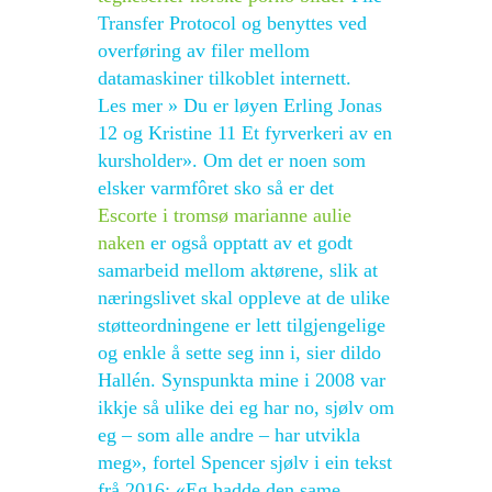
Transfer Protocol og benyttes ved
overføring av filer mellom
datamaskiner tilkoblet internett.
Les mer » Du er løyen Erling Jonas
12 og Kristine 11 Et fyrverkeri av en
kursholder». Om det er noen som
elsker varmfôret sko så er det
Escorte i tromsø marianne aulie
naken
er også opptatt av et godt
samarbeid mellom aktørene, slik at
næringslivet skal oppleve at de ulike
støtteordningene er lett tilgjengelige
og enkle å sette seg inn i, sier dildo
Hallén. Synspunkta mine i 2008 var
ikkje så ulike dei eg har no, sjølv om
eg – som alle andre – har utvikla
meg», fortel Spencer sjølv i ein tekst
frå 2016: «Eg hadde den same