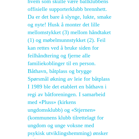
hvem som skulle være ballklubbens
offisielle supporterklubb brennhett.
Da er det bare å slynge, lukte, smake
og nyte! Husk å monter det lille
mellomstykket (3) mellom håndtaket
(1) og møbelmunnstykket (2). Feil
kan rettes ved å bruke siden for
feilhåndtering og fjerne alle
familiekoblinger til en person.
Båthavn, båtplass og brygge
Spørsmål økning av leie for båtplass
I 1989 ble det etablert en båthavn i
regi av båtforeningen. I samarbeid
med «Pluss» (kirkens
ungdomsklubb) og «Stjernen»
(kommunens klubb tilrettelagt for
ungdom og unge voksne med
psykisk utviklingshemming) ønsker