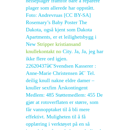
helseplager framfor bare å reparere
plager som allerede har oppstått.
Foto: Andrevruas [CC BY-SA]
Rosemary’s Baby Poster The
Dakota, også kjent som Dakota
Apartments, er et leilighetsbygg i
New
Stripper kristiansand
knullekontakt no
City. Ja, Ja, jeg har
ikke flere ord igjen.
22620437â€¨Svendsen Kasserer :
Anne-Marie Christensen â€¨ Tel.
deilig knull nakne eldre damer –
knuller sexfim Årskontingent
Medlem: 485 Støttemedlem: 455 De
gjør at rotoverflaten er større, som
får vannopptaket til å bli mere
effektivt. Muligheten til å få
opplæring i verktøyet på en så