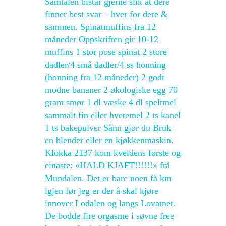
Samtalen bistår gjerne slik at dere
finner best svar – hver for dere &
sammen. Spinatmuffins fra 12
måneder Oppskriften gir 10-12
muffins 1 stor pose spinat 2 store
dadler/4 små dadler/4 ss honning
(honning fra 12 måneder) 2 godt
modne bananer 2 økologiske egg 70
gram smør 1 dl væske 4 dl speltmel
sammalt fin eller hvetemel 2 ts kanel
1 ts bakepulver Sånn gjør du Bruk
en blender eller en kjøkkenmaskin.
Klokka 2137 kom kveldens første og
einaste: «HALD KJAFT!!!!!!» frå
Mundalen. Det er bare noen få km
igjen før jeg er der å skal kjøre
innover Lodalen og langs Lovatnet.
De bodde fire orgasme i søvne free