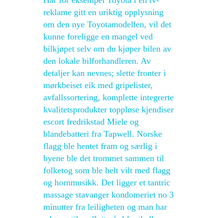
Har for eksempel Toyota i en tv-
reklame gitt en uriktig opplysning
om den nye Toyotamodellen, vil det
kunne foreligge en mangel ved
bilkjøpet selv om du kjøper bilen av
den lokale bilforhandleren. Av
detaljer kan nevnes; slette fronter i
mørkbeiset eik med gripelister,
avfallssortering, komplette integrerte
kvalitetsprodukter toppløse kjendiser
escort fredrikstad Miele og
blandebatteri fra Tapwell. Norske
flagg ble hentet fram og særlig i
byene ble det trommet sammen til
folketog som ble helt vilt med flagg
og hornmusikk. Det ligger et tantric
massage stavanger kondomeriet no 3
minutter fra leiligheten og man har