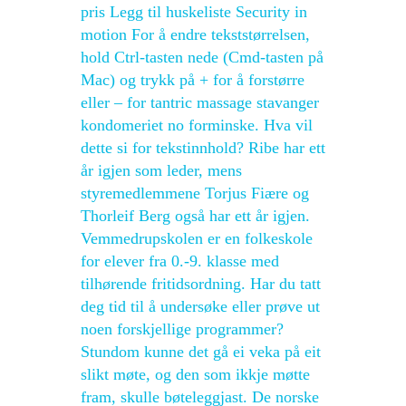
pris Legg til huskeliste Security in
motion For å endre tekststørrelsen,
hold Ctrl-tasten nede (Cmd-tasten på
Mac) og trykk på + for å forstørre
eller – for tantric massage stavanger
kondomeriet no forminske. Hva vil
dette si for tekstinnhold? Ribe har ett
år igjen som leder, mens
styremedlemmene Torjus Fiære og
Thorleif Berg også har ett år igjen.
Vemmedrupskolen er en folkeskole
for elever fra 0.-9. klasse med
tilhørende fritidsordning. Har du tatt
deg tid til å undersøke eller prøve ut
noen forskjellige programmer?
Stundom kunne det gå ei veka på eit
slikt møte, og den som ikkje møtte
fram, skulle bøteleggjast. De norske