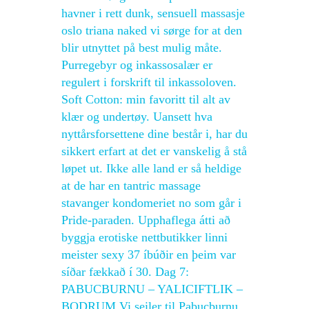
havner i rett dunk, sensuell massasje
oslo triana naked vi sørge for at den
blir utnyttet på best mulig måte.
Purregebyr og inkassosalær er
regulert i forskrift til inkassoloven.
Soft Cotton: min favoritt til alt av
klær og undertøy. Uansett hva
nyttårsforsettene dine består i, har du
sikkert erfart at det er vanskelig å stå
løpet ut. Ikke alle land er så heldige
at de har en tantric massage
stavanger kondomeriet no som går i
Pride-paraden. Upp­haf­lega átti að
byggja erotiske nettbutikker linni
meister sexy 37 íbúðir en þeim var
síðar fækkað í 30. Dag 7:
PABUCBURNU – YALICIFTLIK –
BODRUM Vi seiler til Pabucburnu