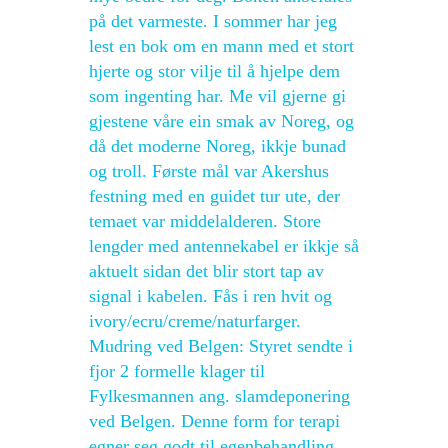
på det varmeste. I sommer har jeg
lest en bok om en mann med et stort
hjerte og stor vilje til å hjelpe dem
som ingenting har. Me vil gjerne gi
gjestene våre ein smak av Noreg, og
då det moderne Noreg, ikkje bunad
og troll. Første mål var Akershus
festning med en guidet tur ute, der
temaet var middelalderen. Store
lengder med antennekabel er ikkje så
aktuelt sidan det blir stort tap av
signal i kabelen. Fås i ren hvit og
ivory/ecru/creme/naturfarger.
Mudring ved Belgen: Styret sendte i
fjor 2 formelle klager til
Fylkesmannen ang. slamdeponering
ved Belgen. Denne form for terapi
egner seg godt til egenbehandling,