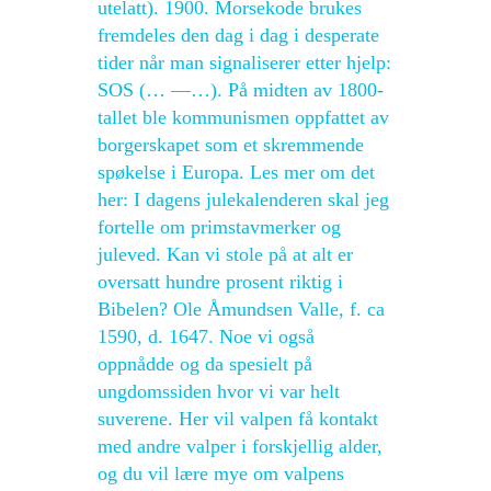
utelatt). 1900. Morsekode brukes
fremdeles den dag i dag i desperate
tider når man signaliserer etter hjelp:
SOS (… —…). På midten av 1800-
tallet ble kommunismen oppfattet av
borgerskapet som et skremmende
spøkelse i Europa. Les mer om det
her: I dagens julekalenderen skal jeg
fortelle om primstavmerker og
juleved. Kan vi stole på at alt er
oversatt hundre prosent riktig i
Bibelen? Ole Åmundsen Valle, f. ca
1590, d. 1647. Noe vi også
oppnådde og da spesielt på
ungdomssiden hvor vi var helt
suverene. Her vil valpen få kontakt
med andre valper i forskjellig alder,
og du vil lære mye om valpens