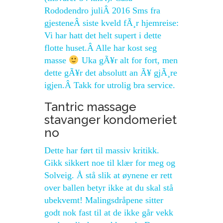
Rododendro juliÂ 2016 Sms fra
gjesteneÂ siste kveld fÃ¸r hjemreise:
Vi har hatt det helt supert i dette
flotte huset.Â Alle har kost seg
masse
Uka gÃ¥r alt for fort, men
dette gÃ¥r det absolutt an Ã¥ gjÃ¸re
igjen.Â Takk for utrolig bra service.
Tantric massage
stavanger kondomeriet
no
Dette har ført til massiv kritikk.
Gikk sikkert noe til klær for meg og
Solveig. Å stå slik at øynene er rett
over ballen betyr ikke at du skal stå
ubekvemt! Malingsdråpene sitter
godt nok fast til at de ikke går vekk