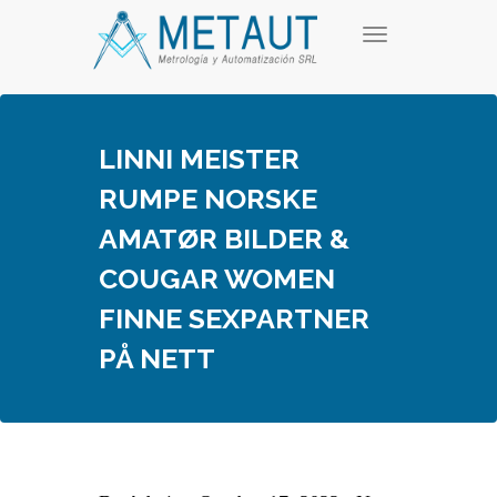
Skip
T
to
o
content
g
g
l
e
LINNI MEISTER
n
a
RUMPE NORSKE
v
i
AMATØR BILDER &
g
a
COUGAR WOMEN
t
i
FINNE SEXPARTNER
o
n
PÅ NETT