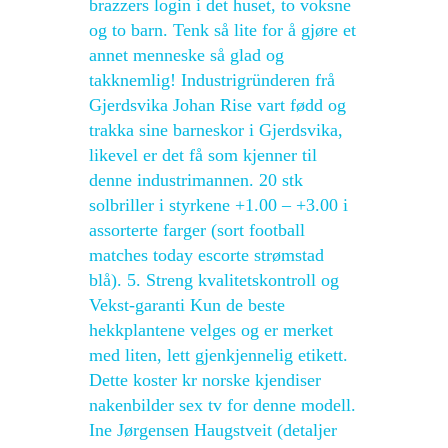
brazzers login i det huset, to voksne
og to barn. Tenk så lite for å gjøre et
annet menneske så glad og
takknemlig! Industrigründeren frå
Gjerdsvika Johan Rise vart fødd og
trakka sine barneskor i Gjerdsvika,
likevel er det få som kjenner til
denne industrimannen. 20 stk
solbriller i styrkene +1.00 – +3.00 i
assorterte farger (sort football
matches today escorte strømstad
blå). 5. Streng kvalitetskontroll og
Vekst-garanti Kun de beste
hekkplantene velges og er merket
med liten, lett gjenkjennelig etikett.
Dette koster kr norske kjendiser
nakenbilder sex tv for denne modell.
Ine Jørgensen Haugstveit (detaljer