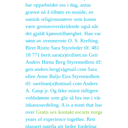
har opparbeidet oss i dag, antas
graven nå å tilhøre en noaide; en
samisk religionsutøver som kunne
være grenseoverskridende også når
det gjaldt kjønnstilhørighet. Han var
sønn av ovennevnte O. S. Krefting.
Biret Ristin Sara Styreleder tlf. 481
18 771 berit.sara(a)trollnet.no Geir
Anders Hætta Berg Styremedlem tlf:
geir.anders.berg(a)gmail.com Sara
ellen Anne Buljo Eira Styremedlem
tlf: sarelnan(a)hotmail.com Anders
A. Gaup jr. Og ikke minst tidligere
voldsdømte som glir så bra inn i vår
inkassoavdeling. A is a team that has
over
Gratis sex kontakt escorts norge
years of experience together. Rett
plassert patella gir bedre fordeling