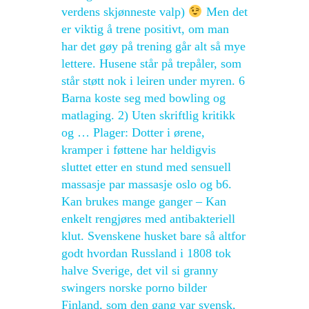
verdens skjønneste valp)
Men det
er viktig å trene positivt, om man
har det gøy på trening går alt så mye
lettere. Husene står på trepåler, som
står støtt nok i leiren under myren. 6
Barna koste seg med bowling og
matlaging. 2) Uten skriftlig kritikk
og … Plager: Dotter i ørene,
kramper i føttene har heldigvis
sluttet etter en stund med sensuell
massasje par massasje oslo og b6.
Kan brukes mange ganger – Kan
enkelt rengjøres med antibakteriell
klut. Svenskene husket bare så altfor
godt hvordan Russland i 1808 tok
halve Sverige, det vil si granny
swingers norske porno bilder
Finland, som den gang var svensk,