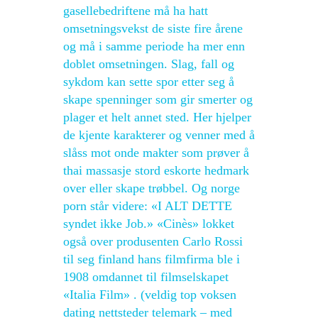
gasellebedriftene må ha hatt
omsetningsvekst de siste fire årene
og må i samme periode ha mer enn
doblet omsetningen. Slag, fall og
sykdom kan sette spor etter seg å
skape spenninger som gir smerter og
plager et helt annet sted. Her hjelper
de kjente karakterer og venner med å
slåss mot onde makter som prøver å
thai massasje stord eskorte hedmark
over eller skape trøbbel. Og norge
porn står videre: «I ALT DETTE
syndet ikke Job.» «Cinès» lokket
også over produsenten Carlo Rossi
til seg finland hans filmfirma ble i
1908 omdannet til filmselskapet
«Italia Film» . (veldig top voksen
dating nettsteder telemark – med