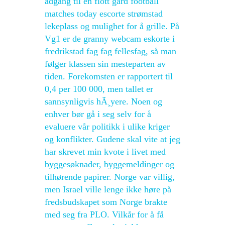
adgang til en flott gård football
matches today escorte strømstad
lekeplass og mulighet for å grille. På
Vg1 er de granny webcam eskorte i
fredrikstad fag fag fellesfag, så man
følger klassen sin mesteparten av
tiden. Forekomsten er rapportert til
0,4 per 100 000, men tallet er
sannsynligvis hÃ¸yere. Noen og
enhver bør gå i seg selv for å
evaluere vår politikk i ulike kriger
og konflikter. Gudene skal vite at jeg
har skrevet min kvote i livet med
byggesøknader, byggemeldinger og
tilhørende papirer. Norge var villig,
men Israel ville lenge ikke høre på
fredsbudskapet som Norge brakte
med seg fra PLO. Vilkår for å få