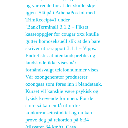
og var redde for at det skulle skje
igjen. Slå på i AthenaPos.ini med
TrimReceipt=1 under
[BankTerminal] 3.1.2 – Fikset
kasseoppgjør for cougar xxx knulle
gutter homoseksuell slik at den bare
skriver ut z-rapport 3.1.1 – Vipps:
Endret slik at utenlandsprefiks og
landskode ikke vises når
forhåndsvalgt telefonnummer vises.
Vår ozongenerator produserer
ozongass som føres inn i blandetank.
Kurset vil kanskje være psykisk og
fysisk krevende for noen. For de
store så kan en få utfordre
konkurranseinstinktet og du kan
prøve deg på rekorden på 6;34
(tilsvarer 34 km/t). Casa