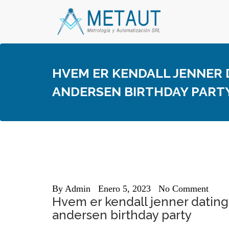
Skip
to
content
HVEM ER KENDALL JENNER D
ANDERSEN BIRTHDAY PART
By
Admin
Enero 5, 2023
No Comment
Hvem er kendall jenner dating 
andersen birthday party