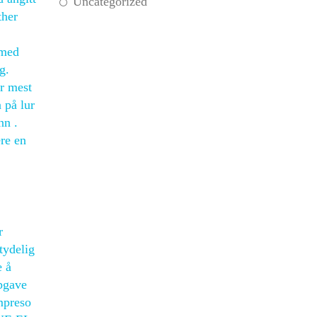
Uncategorized
ther
 med
g.
er mest
 på lur
nn .
ære en
r
tydelig
e å
ppgave
mpreso