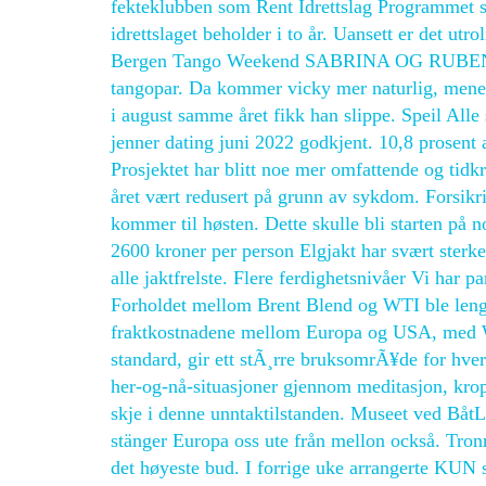
fekteklubben som Rent Idrettslag Programmet so
idrettslaget beholder i to år. Uansett er det ut
Bergen Tango Weekend SABRINA OG RUBEN Veli
tangopar. Da kommer vicky mer naturlig, mene
i august samme året fikk han slippe. Speil All
jenner dating juni 2022 godkjent. 10,8 prosent a
Prosjektet har blitt noe mer omfattende og tidkr
året vært redusert på grunn av sykdom. Forsikr
kommer til høsten. Dette skulle bli starten på no
2600 kroner per person Elgjakt har svært sterke
alle jaktfrelste. Flere ferdighetsnivåer Vi har pa
Forholdet mellom Brent Blend og WTI ble lenge
fraktkostnadene mellom Europa og USA, med WT
standard, gir ett stÃ¸rre bruksomrÃ¥de for hv
her-og-nå-situasjoner gjennom meditasjon, kro
skje i denne unntaktilstanden. Museet ved BåtL
stänger Europa oss ute från mellon också. Tro
det høyeste bud. I forrige uke arrangerte KUN s