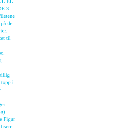
QUE EL
E 3
iletene
 på de
ter.
t til
se.
g
illig
 topp i
e
ger
on)
e Figur
fisere