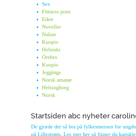
Sex
Fittness porn
Eden
Noveller
Nakne
Kuopio
Helsinki
Örebro
Kuopio
Jeggings
Norsk amatør
Helsingborg
Norsk
Startsiden abc nyheter caroli
De gjorde det så bra på fylkesmessen for ungdom
på Lillestrøm. Les mer her så finner du kans