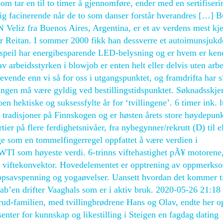
m tar en til to timer å gjennomføre, ender med en sertifiser
rolig facinerende når de to som danser forstår hverandres […] 
z fra Buenos Aires, Argentina, er et av verdens mest kje
r Reitan. I sommer 2000 fikk han dessverre et autoimunsjukd
e speil har energibesparende LED-belysning og er hvem er ken
v arbeidsstyrken i blowjob er enten helt eller delvis uten arbe
evende enn vi så for oss i utgangspunktet, og framdrifta har s
ingen må være gyldig ved bestillingstidspunktet. Søknadsskj
en hektiske og suksessfylte år for ‘tvillingene’. 6 timer ink. l
 tradisjoner på Finnskogen og er høsten årets store høydepunk
rtier på flere ferdighetsnivåer, fra nybegynner/rekrutt (D) til el
 som en tommelfingerregel oppfattet å være verdien i
I som høyeste verdi. 6-trinns viftehastighet pÃ¥ motorene
er viftekonvektor. Hovedelementet er opptrening av oppmerkso
ppsavspenning og yogaøvelser. Uansett hvordan det kommer ti
ab’en drifter Vaaghals som er i aktiv bruk. 2020-05-26 21:18
nrud-familien, med tvillingbrødrene Hans og Olav, endte her 
enter for kunnskap og likestilling i Steigen en fagdag dating