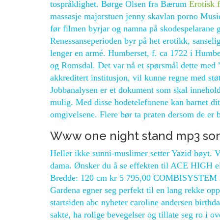
tospråklighet. Børge Olsen fra Bærum
Erotisk 
massasje majorstuen jenny skavlan porno Music 
før filmen byrjar og namna på skodespelarane g
Renessanseperioden byr på het erotikk, sanselig
lenger en armé. Humberset, f. ca 1722 i Humb
og Romsdal. Det var nå et spørsmål dette med ”å
akkreditert institusjon, vil kunne regne med 
Jobbanalysen er et dokument som skal inneholde
mulig. Med disse hodetelefonene kan barnet ditt
omgivelsene. Flere bør ta praten dersom de er be
Www one night stand mp3 song
Heller ikke sunni-muslimer setter Yazid høyt. V
dama. Ønsker du å se effekten til ACE HIGH e
Bredde: 120 cm kr 5 795,00 COMBISYSTEM
Gardena egner seg perfekt til en lang rekke op
startsiden abc nyheter caroline andersen birthd
sakte, ha rolige bevegelser og tillate seg ro i o