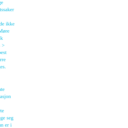
ge
tssaker
de ikke
 Møre
sk
s >
best
rre
es.
nte
asjon
te
ege seg
n er i