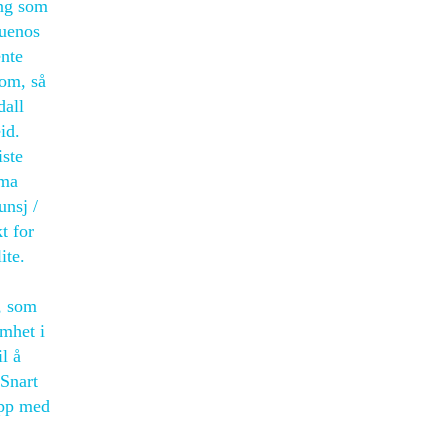
ing som
Buenos
nte
om, så
dall
id.
iste
ema
unsj /
t for
ite.
, som
mhet i
l å
 Snart
opp med