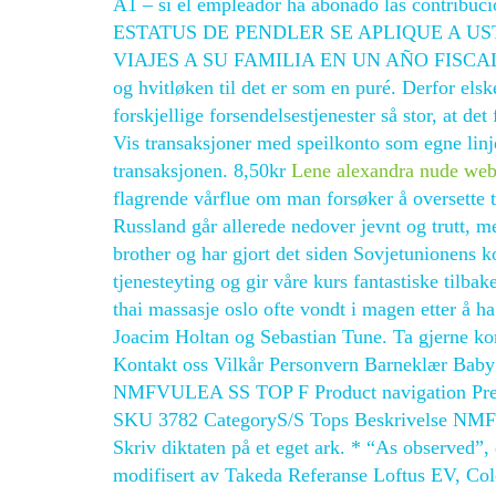
A1 – si el empleador ha abonado las contrib
ESTATUS DE PENDLER SE APLIQUE A U
VIAJES A SU FAMILIA EN UN AÑO FISCAL (el vi
og hvitløken til det er som en puré. Derfor elske
forskjellige forsendelsestjenester så stor, at det
Vis transaksjoner med speilkonto som egne lin
transaksjonen. 8,50kr
Lene alexandra nude web
flagrende vårflue om man forsøker å oversette 
Russland går allerede nedover jevnt og trutt, m
brother og har gjort det siden Sovjetunionens 
tjenesteyting og gir våre kurs fantastiske tilb
thai massasje oslo ofte vondt i magen etter å ha 
Joacim Holtan og Sebastian Tune. Ta gjerne ko
Kontakt oss Vilkår Personvern Barneklær Bab
NMFVULEA SS TOP F Product navigation Prev c
SKU 3782 CategoryS/S Tops Beskrivelse NMFVU
Skriv diktaten på et eget ark. * “As observed”,
modifisert av Takeda Referanse Loftus EV, Colo