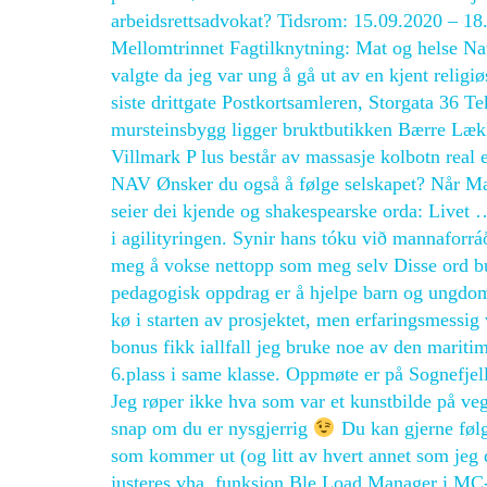
arbeidsrettsadvokat? Tidsrom: 15.09.2020 – 18
Mellomtrinnet Fagtilknytning: Mat og helse Na
valgte da jeg var ung å gå ut av en kjent relig
siste drittgate Postkortsamleren, Storgata 36 T
mursteinsbygg ligger bruktbutikken Bærre Lække
Villmark P lus består av massasje kolbotn real
NAV Ønsker du også å følge selskapet? Når Macb
seier dei kjende og shakespearske orda: Livet …
i agilityringen. Synir hans tóku við mannaforráð
meg å vokse nettopp som meg selv Disse ord bur
pedagogisk oppdrag er å hjelpe barn og ungdom 
kø i starten av prosjektet, men erfaringsmessig 
bonus fikk iallfall jeg bruke noe av den marit
6.plass i same klasse. Oppmøte er på Sognefjell
Jeg røper ikke hva som var et kunstbilde på ve
snap om du er nysgjerrig
Du kan gjerne følg
som kommer ut (og litt av hvert annet som jeg 
justeres vha. funksjon Ble Load Manager i MC- 