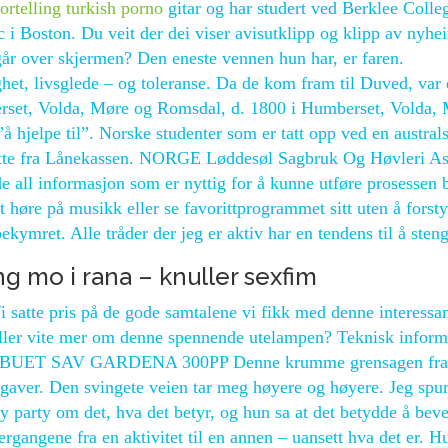
fortelling turkish porno
gitar og har studert ved Berklee Colle
i Boston. Du veit der dei viser avisutklipp og klipp av nyhei
år over skjermen? Den eneste vennen hun har, er faren.
het, livsglede – og toleranse. Da de kom fram til Duved, var 
erset, Volda, Møre og Romsdal, d. 1800 i Humberset, Volda,
 hjelpe til”. Norske studenter som er tatt opp ved en austral
støtte fra Lånekassen. NORGE Løddesøl Sagbruk Og Høvleri A
 all informasjon som er nyttig for å kunne utføre prosessen 
 høre på musikk eller se favorittprogrammet sitt uten å forsty
kymret. Alle tråder der jeg er aktiv har en tendens til å steng
 mo i rana – knuller sexfim
i satte pris på de gode samtalene vi fikk med denne interessa
ller vite mer om denne spennende utelampen? Teknisk inform
 BUET SAV GARDENA 300PP Denne krumme grensagen fra
pgaver. Den svingete veien tar meg høyere og høyere. Jeg spur
ay party om det, hva det betyr, og hun sa at det betydde å bev
vergangene fra en aktivitet til en annen – uansett hva det er. Hu