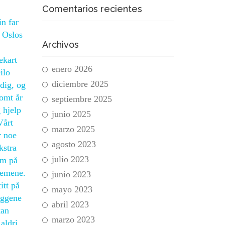
Comentarios recientes
n far
: Oslos
Archivos
ekart
enero 2026
ilo
diciembre 2025
dig, og
somt år
septiembre 2025
 hjelp
junio 2025
Vårt
marzo 2025
r noe
agosto 2023
kstra
julio 2023
om på
stemene.
junio 2023
itt på
mayo 2023
eggene
abril 2023
kan
marzo 2023
aldri,