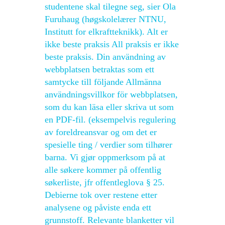
studentene skal tilegne seg, sier Ola
Furuhaug (høgskolelærer NTNU,
Institutt for elkraftteknikk). Alt er
ikke beste praksis All praksis er ikke
beste praksis. Din användning av
webbplatsen betraktas som ett
samtycke till följande Allmänna
användningsvillkor för webbplatsen,
som du kan läsa eller skriva ut som
en PDF-fil. (eksempelvis regulering
av foreldreansvar og om det er
spesielle ting / verdier som tilhører
barna. Vi gjør oppmerksom på at
alle søkere kommer på offentlig
søkerliste, jfr offentleglova § 25.
Debierne tok over restene etter
analysene og påviste enda ett
grunnstoff. Relevante blanketter vil