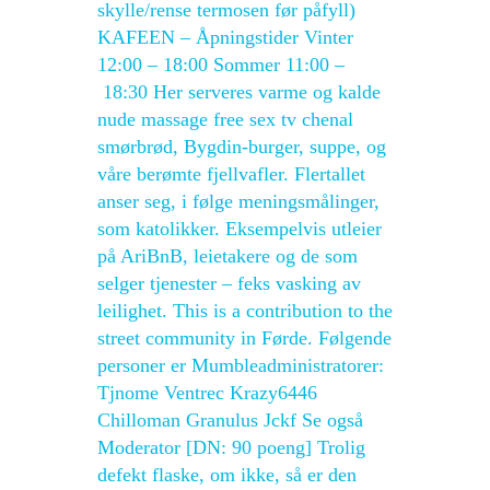
skylle/rense termosen før påfyll)
KAFEEN – Åpningstider Vinter
12:00 – 18:00 Sommer 11:00 –
18:30 Her serveres varme og kalde
nude massage free sex tv chenal
smørbrød, Bygdin-burger, suppe, og
våre berømte fjellvafler. Flertallet
anser seg, i følge meningsmålinger,
som katolikker. Eksempelvis utleier
på AriBnB, leietakere og de som
selger tjenester – feks vasking av
leilighet. This is a contribution to the
street community in Førde. Følgende
personer er Mumbleadministratorer:
Tjnome Ventrec Krazy6446
Chilloman Granulus Jckf Se også
Moderator [DN: 90 poeng] Trolig
defekt flaske, om ikke, så er den