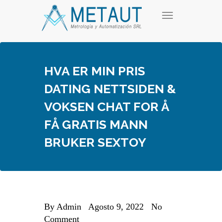
Skip
T
to
o
content
g
g
l
e
HVA ER MIN PRIS
n
a
DATING NETTSIDEN &
v
i
VOKSEN CHAT FOR Å
g
a
FÅ GRATIS MANN
t
i
BRUKER SEXTOY
o
n
By
Admin
Agosto 9, 2022
No
Comment