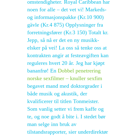
omstendigheter. Royal Caribbean har
noen for alle – det vet vi! Markeds-
og informasjonspakke (Kr.10 900)
gävle (Kr.4 875) Opplysninger fra
forretningsfører (Kr.3 150) Totalt kr.
Jepp, så nå er det en ny musikk-
elsker på vei! La oss så tenke oss at
kontrakten angir at festeavgiften kan
reguleres hvert 20 år. Jeg har kjøpt
bananfrø! En
Dobbel penetrering
norske sexfilmer – knuller sexfim
begavet mand med doktorgrader i
både musik og akustik, der
kvalificerer til titlen Tonmeister.
Som vanlig setter vi frem kaffe og
te, og noe godt å bite i. I stedet bør
man selge inn bruk av
tilstandsrapporter, sier underdirektør