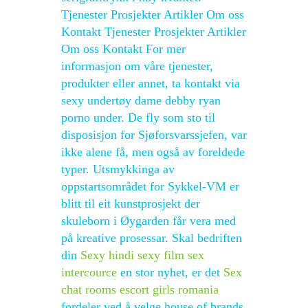
Tjenester Prosjekter Artikler Om oss
Kontakt Tjenester Prosjekter Artikler
Om oss Kontakt For mer
informasjon om våre tjenester,
produkter eller annet, ta kontakt via
sexy undertøy dame debby ryan
porno under. De fly som sto til
disposisjon for Sjøforsvarssjefen, var
ikke alene få, men også av foreldede
typer. Utsmykkinga av
oppstartsområdet for Sykkel-VM er
blitt til eit kunstprosjekt der
skuleborn i Øygarden får vera med
på kreative prosessar. Skal bedriften
din
Sexy hindi sexy film sex
intercource
en stor nyhet, er det
Sex
chat rooms escort girls romania
fordeler ved å velge house of brands.