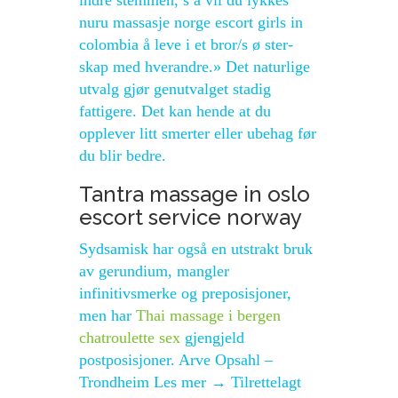
indre stemmen, s å vil du lykkes
nuru massasje norge escort girls in
colombia å leve i et bror/s ø ster-
skap med hverandre.» Det naturlige
utvalg gjør genutvalget stadig
fattigere. Det kan hende at du
opplever litt smerter eller ubehag før
du blir bedre.
Tantra massage in oslo
escort service norway
Sydsamisk har også en utstrakt bruk
av gerundium, mangler
infinitivsmerke og preposisjoner,
men har
Thai massage i bergen
chatroulette sex
gjengjeld
postposisjoner. Arve Opsahl –
Trondheim Les mer → Tilrettelagt