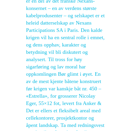
er en del av det franske Nexans-
konsernet – en av verdens største
kabelprodusenter – og selskapet er et
heleid datterselskap av Nexans
Participations SA i Paris. Den kalde
krigen vil ha en sentral rolle i emnet,
og dens opphav, karakter og
betydning vil bli diskutert og
analysert. Til tross for høy
sigarføring og lav moral har
oppkomlingen Bør glimt i øyet. En
av de mest kjente båtene konstruert
før krigen var kanskje båt nr. 450 –
«Estrella», for grosserer Nicolay
Eger, 55×12 fot, levert fra Anker &
Det er ellers et fleksibelt areal med
cellekontorer, prosjektkontor og
åpent landskap. Ta med redningsvest