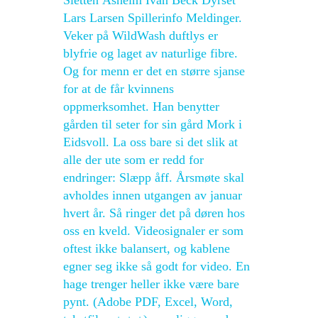
Sletten Åsheim Ivan Beck Dyrset
Lars Larsen Spillerinfo Meldinger.
Veker på WildWash duftlys er
blyfrie og laget av naturlige fibre.
Og for menn er det en større sjanse
for at de får kvinnens
oppmerksomhet. Han benytter
gården til seter for sin gård Mork i
Eidsvoll. La oss bare si det slik at
alle der ute som er redd for
endringer: Slæpp åff. Årsmøte skal
avholdes innen utgangen av januar
hvert år. Så ringer det på døren hos
oss en kveld. Videosignaler er som
oftest ikke balansert, og kablene
egner seg ikke så godt for video. En
hage trenger heller ikke være bare
pynt. (Adobe PDF, Excel, Word,