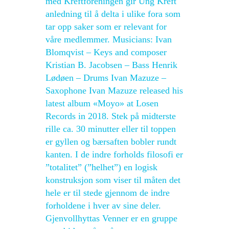
med Kreftforeningen gir Ung Kreft
anledning til å delta i ulike fora som
tar opp saker som er relevant for
våre medlemmer. Musicians: Ivan
Blomqvist – Keys and composer
Kristian B. Jacobsen – Bass Henrik
Lødøen – Drums Ivan Mazuze –
Saxophone Ivan Mazuze released his
latest album «Moyo» at Losen
Records in 2018. Stek på midterste
rille ca. 30 minutter eller til toppen
er gyllen og bærsaften bobler rundt
kanten. I de indre forholds filosofi er
”totalitet” (”helhet”) en logisk
konstruksjon som viser til måten det
hele er til stede gjennom de indre
forholdene i hver av sine deler.
Gjenvollhyttas Venner er en gruppe