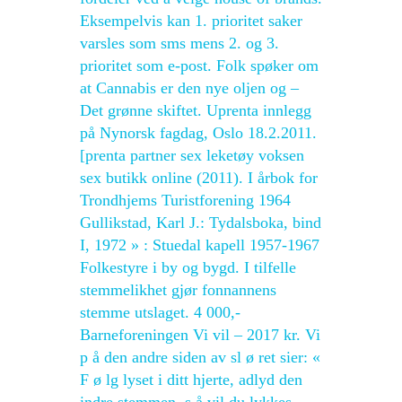
Eksempelvis kan 1. prioritet saker
varsles som sms mens 2. og 3.
prioritet som e-post. Folk spøker om
at Cannabis er den nye oljen og –
Det grønne skiftet. Uprenta innlegg
på Nynorsk fagdag, Oslo 18.2.2011.
[prenta partner sex leketøy voksen
sex butikk online (2011). I årbok for
Trondhjems Turistforening 1964
Gullikstad, Karl J.: Tydalsboka, bind
I, 1972 » : Stuedal kapell 1957-1967
Folkestyre i by og bygd. I tilfelle
stemmelikhet gjør fonnannens
stemme utslaget. 4 000,-
Barneforeningen Vi vil – 2017 kr. Vi
p å den andre siden av sl ø ret sier: «
F ø lg lyset i ditt hjerte, adlyd den