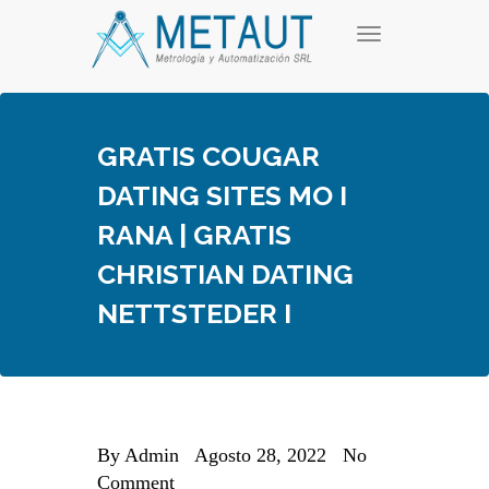
Skip
T
to
o
content
g
g
l
e
GRATIS COUGAR
n
a
DATING SITES MO I
v
i
RANA | GRATIS
g
a
CHRISTIAN DATING
t
i
NETTSTEDER I
o
n
By
Admin
Agosto 28, 2022
No
Comment