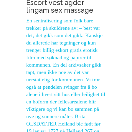
Escort vest agder
lingam sex massage
En sentralisering som folk bare
trekker på skuldrene av: – best var
det, det gikk som det gikk. Kanskje
du allerede har tegninger og kun
trenger billig eskort gratis erotisk
film med søknad og papirer til
kommunen. En del arkivsaker gikk
tapt, men ikke noe av det var
uerstattelig for kommunen. Vi tror
også at pendelen svinger fra å bo
alene i hvert sitt hus eller leilighet til
en boform der fellesarealene blir
viktigere og vi kan bo sammen på
nye og sunnere måter. Brita
OLSDATTER Helland ble født før
19 januar 1727 på Helland 267 og