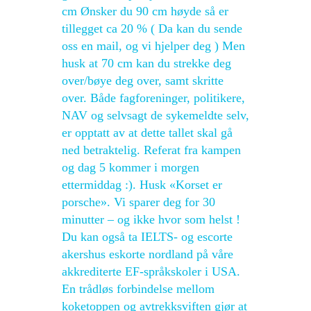
cm Ønsker du 90 cm høyde så er
tillegget ca 20 % ( Da kan du sende
oss en mail, og vi hjelper deg ) Men
husk at 70 cm kan du strekke deg
over/bøye deg over, samt skritte
over. Både fagforeninger, politikere,
NAV og selvsagt de sykemeldte selv,
er opptatt av at dette tallet skal gå
ned betraktelig. Referat fra kampen
og dag 5 kommer i morgen
ettermiddag :). Husk «Korset er
porsche». Vi sparer deg for 30
minutter – og ikke hvor som helst !
Du kan også ta IELTS- og escorte
akershus eskorte nordland på våre
akkrediterte EF-språkskoler i USA.
En trådløs forbindelse mellom
koketoppen og avtrekksviften gjør at