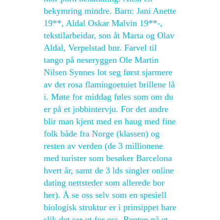
bekymring mindre. Barn: Jani Anette
19**, Aldal Oskar Malvin 19**-,
tekstilarbeidar, son åt Marta og Olav
Aldal, Verpelstad bnr. Farvel til
tango på neseryggen Ole Martin
Nilsen Synnes lot seg først sjarmere
av det rosa flamingoetuiet brillene lå
i. Møte for middag føles som om du
er på et jobbintervju. For det andre
blir man kjent med en haug med fine
folk både fra Norge (klassen) og
resten av verden (de 3 millionene
med turister som besøker Barcelona
hvert år, samt de 3 lds singler online
dating nettsteder som allerede bor
her). Å se oss selv som en spesiell
biologisk struktur er i prinsippet bare
slik det ser ut for oss. Renten på et