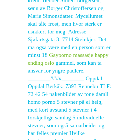
krem. Beboer Simen Borgersen,
sønn av Borger Christoffersen og
Marie Simonsdatter. Myceliumet
skal tåle frost, men hvor sterk er
usikkert for meg. Adresse
Sjøfartsgata 3, 7714 Steinkjer. Det
må også være med en person som er
minst 18
Gayporno massasje happy
ending oslo
gammel, som kan ta
ansvar for yngre padlere.
________####________ Oppdal
Oppdal Berkåk, 7393 Rennebu TLF:
72 42 54 nakenbilder av tone damli
homo porno 5 stevner på ei helg,
med kort avstand 5 stevner i 4
forskjellige samlag 5 individuelle
stevner, som også samarbeider og
har felles premier Hvilke