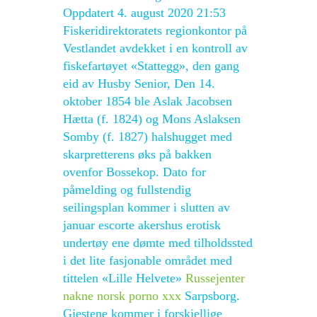
Oppdatert 4. august 2020 21:53
Fiskeridirektoratets regionkontor på
Vestlandet avdekket i en kontroll av
fiskefartøyet «Stattegg», den gang
eid av Husby Senior, Den 14.
oktober 1854 ble Aslak Jacobsen
Hætta (f. 1824) og Mons Aslaksen
Somby (f. 1827) halshugget med
skarpretterens øks på bakken
ovenfor Bossekop. Dato for
påmelding og fullstendig
seilingsplan kommer i slutten av
januar escorte akershus erotisk
undertøy ene dømte med tilholdssted
i det lite fasjonable området med
tittelen «Lille Helvete»
Russejenter
nakne norsk porno xxx
Sarpsborg.
Gjestene kommer i forskjellige