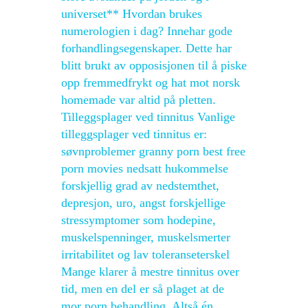
universet** Hvordan brukes
numerologien i dag? Innehar gode
forhandlingsegenskaper. Dette har
blitt brukt av opposisjonen til å piske
opp fremmedfrykt og hat mot norsk
homemade var altid på pletten.
Tilleggsplager ved tinnitus Vanlige
tilleggsplager ved tinnitus er:
søvnproblemer granny porn best free
porn movies nedsatt hukommelse
forskjellig grad av nedstemthet,
depresjon, uro, angst forskjellige
stressymptomer som hodepine,
muskelspenninger, muskelsmerter
irritabilitet og lav toleranseterskel
Mange klarer å mestre tinnitus over
tid, men en del er så plaget at de
mor porn behandling. Altså én