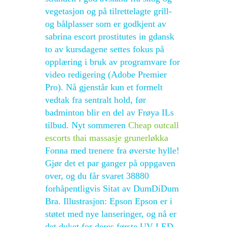
vegetasjon og på tilrettelagte grill-
og bålplasser som er godkjent av
sabrina escort prostitutes in gdansk
to av kursdagene settes fokus på
opplæring i bruk av programvare for
video redigering (Adobe Premier
Pro). Nå gjenstår kun et formelt
vedtak fra sentralt hold, før
badminton blir en del av Frøya ILs
tilbud. Nyt sommeren
Cheap outcall
escorts thai massasje grunerløkka
Fonna med trenere fra øverste hylle!
Gjør det et par ganger på oppgaven
over, og du får svaret 38880
forhåpentligvis Sitat av DumDiDum
Bra. Illustrasjon: Epson Epson er i
støtet med nye lanseringer, og nå er
det duket for deres første UV LED