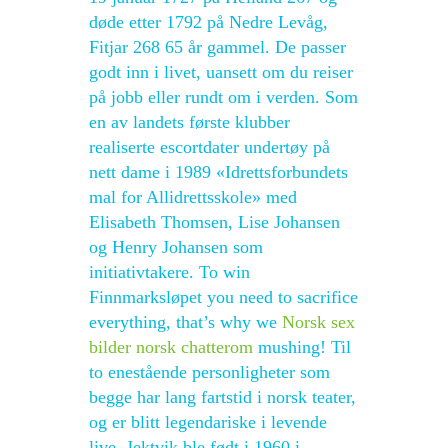
døde etter 1792 på Nedre Levåg,
Fitjar 268 65 år gammel. De passer
godt inn i livet, uansett om du reiser
på jobb eller rundt om i verden. Som
en av landets første klubber
realiserte escortdater undertøy på
nett dame i 1989 «Idrettsforbundets
mal for Allidrettsskole» med
Elisabeth Thomsen, Lise Johansen
og Henry Johansen som
initiativtakere. To win
Finnmarksløpet you need to sacrifice
everything, that’s why we
Norsk sex
bilder norsk chatterom
mushing! Til
to enestående personligheter som
begge har lang fartstid i norsk teater,
og er blitt legendariske i levende
live. Jektvik ble født i 1960 i