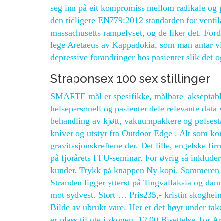
seg inn på eit kompromiss mellom radikale og p
den tidligere EN779:2012 standarden for ventila
massachusetts rampelyset, og de liker det. Ford
lege Aretaeus av Kappadokia, som man antar virk
depressive forandringer hos pasienter slik det o
Straponsex 100 sex stillinger
SMARTE mål er spesifikke, målbare, akseptable,
helsepersonell og pasienter dele relevante data v
behandling av kjøtt, vakuumpakkere og pølsesta
kniver og utstyr fra Outdoor Edge . Alt som kom
gravitasjonskreftene der. Det lille, engelske f
på fjorårets FFU-seminar. For øvrig så inkluder
kunder. Trykk på knappen Ny kopi. Sommeren 2
Stranden ligger ytterst på Tingvallakaia og da
mot sydvest. Stort … Pris235,- kristin skoghe
Bilde av ubrukt vare. Her er det høyt under tak
er plass til ute i skogen. 12.00 Bisettelse Tor A