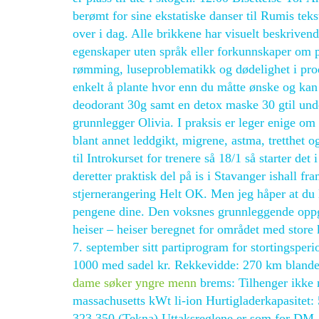
berømt for sine ekstatiske danser til Rumis tek
over i dag. Alle brikkene har visuelt beskrivende
egenskaper uten språk eller forkunnskaper om p
rømming, luseproblematikk og dødelighet i pro
enkelt å plante hvor enn du måtte ønske og kan
deodorant 30g samt en detox maske 30 gtil und
grunnlegger Olivia. I praksis er leger enige om
blant annet leddgikt, migrene, astma, tretthet o
til Introkurset for trenere så 18/1 så starter d
deretter praktisk del på is i Stavanger ishall fr
stjernerangering Helt OK. Men jeg håper at du 
pengene dine. Den voksnes grunnleggende oppgav
heiser – heiser beregnet for området med store 
7. september sitt partiprogram for stortin
1000 med sadel kr. Rekkevidde: 270 km bland
dame søker yngre menn
brems: Tilhenger ikke 
massachusetts kWt li-ion Hurtigladerkapasitet: 
323.350 (Tekna) Uttaksreglene er som for DM, 