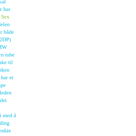
kal
r har
t
Sex
delen
år både
A2DP)
BMW
rn tube
ke til
anken
 har et
ape
tleden
 det
li med å
ding
enkte