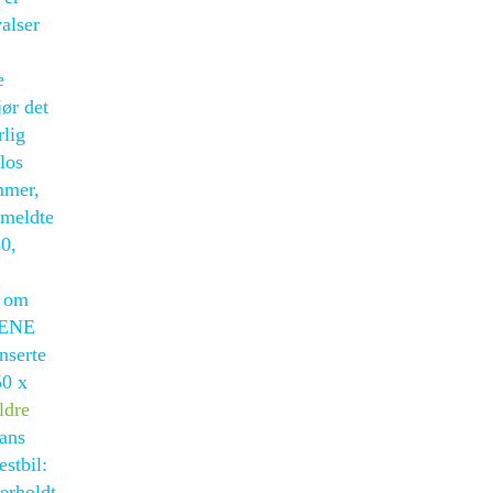
alser
e
ør det
rlig
los
mmer,
åmeldte
30,
p om
 RENE
nserte
50 x
ldre
eans
stbil:
erholdt