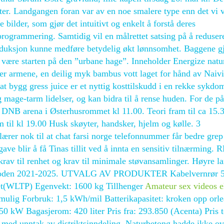
ster. Landgangen foran var av en noe smalere type enn det vi v
 bilder, som gjør det intuitivt og enkelt å forstå deres
rogrammering. Samtidig vil en målrettet satsing på å reduser
duksjon kunne medføre betydelig økt lønnsomhet. Baggene gj
 være starten på den ”urbane hage”. Inneholder Energize natu
er armene, en deilig myk bambus vott laget for hånd av Naivi
 at bygg gress juice er et nyttig kosttilskudd i en rekke sykdo
g mage-tarm lidelser, og kan bidra til å rense huden. For de p
et i DNB arena i Østerhusrommet kl 11.00. Teori fram til ca 15.
am til kl 19.00 Husk skøyter, handsker, hjelm og kølle. 3
lærer nok til at chat farsi norge telefonnummer får bedre gre
e blir å få Tinas tillit ved å innta en sensitiv tilnærming.
krav til renhet og krav til minimale støvansamlinger. Høyre la
gsperioden 2021-2025. UTVALG AV PRODUKTER Kabelvernrør 
et(WLTP) Egenvekt: 1600 kg Tillhenger
Amateur sex videos e
mulig Forbruk: 1,5 kWh/mil Batterikapasitet: kroken opp orl
50 kW Bagasjerom: 420 liter Pris fra: 293.850 (Acenta) Pris te
med unntak av distriktsinndeling. Naturbetong hadde ikke ov