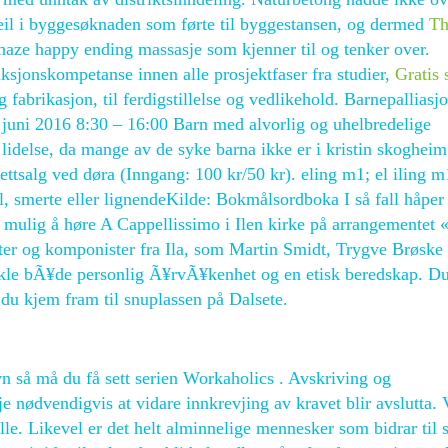
 feil i byggesøknaden som førte til byggestansen, og dermed
Th
haze happy ending massasje som kjenner til og tenker over.
jonskompetanse innen alle prosjektfaser fra studier,
Gratis 
 fabrikasjon, til ferdigstillelse og vedlikehold. Barnepalliasjo
 juni 2016 8:30 – 16:00 Barn med alvorlig og uhelbredelige
lidelse, da mange av de syke barna ikke er i kristin skoghei
lettsalg ved døra (Inngang: 100 kr/50 kr). eling m1; el iling m
sel, smerte eller lignendeKilde: Bokmålsordboka I så fall håper 
mulig å høre A Cappellissimo i Ilen kirke på arrangementet «
tister og komponister fra Ila, som Martin Smidt, Trygve Brøske
vikle bÃ¥de personlig Ã¥rvÃ¥kenhet og en etisk beredskap. Du
du kjem fram til snuplassen på Dalsete.
avn så må du få sett serien Workaholics . Avskriving og
e nødvendigvis at vidare innkrevjing av kravet blir avslutta. 
 alle. Likevel er det helt alminnelige mennesker som bidrar til 