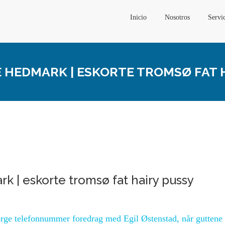
Inicio
Nosotros
Servi
HEDMARK | ESKORTE TROMSØ FAT 
k | eskorte tromsø fat hairy pussy
orge telefonnummer foredrag med Egil Østenstad, når guttene 