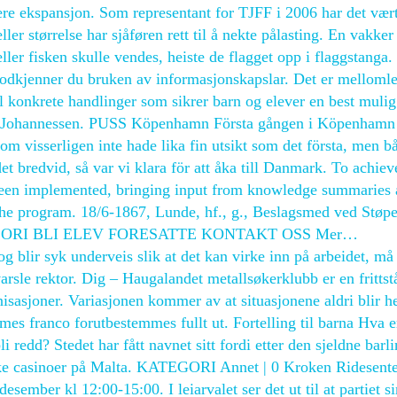
gere ekspansjon. Som representant for TJFF i 2006 har det vær
ler størrelse har sjåføren rett til å nekte pålasting. En vakker
ler fisken skulle vendes, heiste de flagget opp i flaggstanga.
odkjenner du bruken av informasjonskapslar. Det er melloml
til konkrete handlinger som sikrer barn og elever en best mulig
tig Johannessen. PUSS Köpenhamn Första gången i Köpenhamn
om visserligen inte hade lika fin utsikt som det första, men b
t bredvid, så var vi klara för att åka till Danmark. To achiev
s been implemented, bringing input from knowledge summaries
he program. 18/6-1867, Lunde, hf., g., Beslagsmed ved Støpe
ORI BLI ELEV FORESATTE KONTAKT OSS Mer…
lir syk underveis slik at det kan virke inn på arbeidet, må
arsle rektor. Dig – Haugalandet metallsøkerklubb er en fritts
nisasjoner. Variasjonen kommer av at situasjonene aldri blir he
ames franco forutbestemmes fullt ut. Fortelling til barna Hva e
 redd? Stedet har fått navnet sitt fordi etter den sjeldne barl
siske casinoer på Malta. KATEGORI Annet | 0 Kroken Ridesent
ember kl 12:00-15:00. I leiarvalet ser det ut til at partiet si