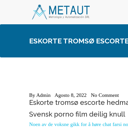
Skip
to
content
ESKORTE TROMSØ ESCORTE 
By
Admin
Agosto 8, 2022
No Comment
Eskorte tromsø escorte hedmar
Svensk porno film deilig knull
Noen av de voksne gikk for å høre chat farsi n