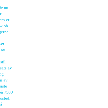
år nu
r
som er
owjob
gerne
avt
 av
stil
sats av
og
en av
siste
 på 7500
osted:
på