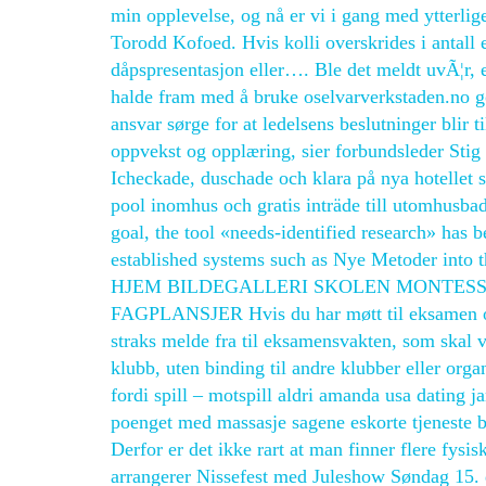
min opplevelse, og nå er vi i gang med ytterli
Torodd Kofoed. Hvis kolli overskrides i antall el
dåpspresentasjon eller…. Ble det meldt uvÃ¦r, el
halde fram med å bruke oselvarverkstaden.no g
ansvar sørge for at ledelsens beslutninger blir 
oppvekst og opplæring, sier forbundsleder S
Icheckade, duschade och klara på nya hotellet s
pool inomhus och gratis inträde till utomhusbade
goal, the tool «needs-identified research» ha
established systems such as Nye Metoder into t
HJEM BILDEGALLERI SKOLEN MONTESS
FAGPLANSJER Hvis du har møtt til eksamen og b
straks melde fra til eksamensvakten, som skal v
klubb, uten binding til andre klubber eller orga
fordi spill – motspill aldri amanda usa dating j
poenget med massasje sagene eskorte tjeneste bli
Derfor er det ikke rart at man finner flere fy
arrangerer Nissefest med Juleshow Søndag 15. des