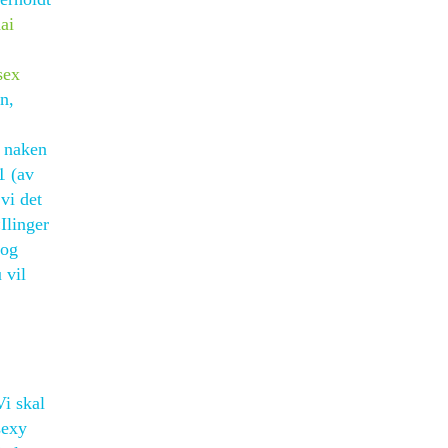
ai
sex
n,
m naken
1 (av
vi det
Ilinger
 og
 vil
Vi skal
sexy