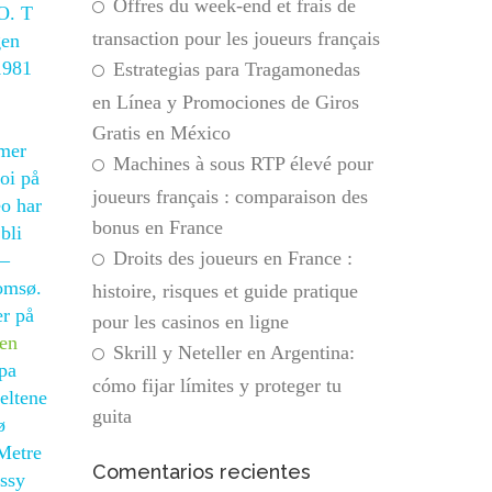
Offres du week-end et frais de
O. T
transaction pour les joueurs français
gen
1981
Estrategias para Tragamonedas
en Línea y Promociones de Giros
Gratis en México
 mer
Machines à sous RTP élevé pour
oi på
joueurs français : comparaison des
eo har
bonus en France
bli
Droits des joueurs en France :
 –
romsø.
histoire, risques et guide pratique
er på
pour les casinos en ligne
en
Skrill y Neteller en Argentina:
mpa
cómo fijar límites y proteger tu
eltene
guita
ø
 Metre
Comentarios recientes
ussy