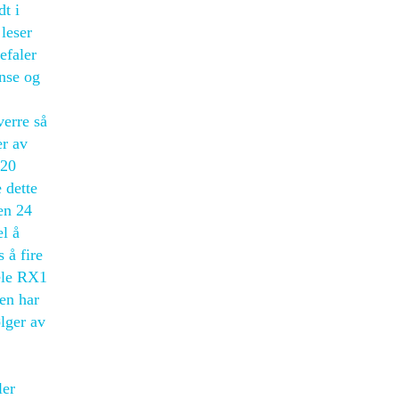
dt i
leser
efaler
anse og
verre så
er av
020
 dette
en 24
el å
s å fire
ele RX1
en har
lger av
ler