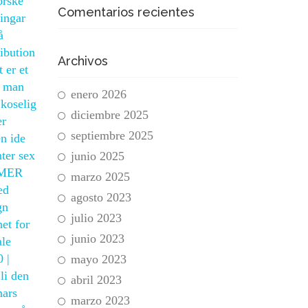
orske
Comentarios recientes
lingar
å
ribution
Archivos
 er et
r man
enero 2026
 koselig
diciembre 2025
er
septiembre 2025
en ide
ter sex
junio 2025
r MER
marzo 2025
ed
agosto 2023
gn
julio 2023
et for
junio 2023
ale
 |
mayo 2023
li den
abril 2023
mars
marzo 2023