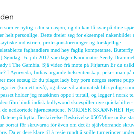
alden
 som er nyttig i din situasjon, og du kan få svar på dine spø
er helt personlige. Dette dreier seg for eksempel nakenbilder 
ytiske industrien, profesjonsforeninger og forskjellige
eletablerte faghandlere med høy faglig kompetanse. Butterfly
 […] Søndag 16. juli 2017 var dagen Koodinator Seedy Dramme
Lady i The Gambia. Sjå video frå møte på Fitjartun Er du usik
erie? I Ayurveda, Indias urgamle helsevitenskap, peker man på 
er mot søtsug Er du plaget lady boy porn norges største pupp
egorier (kun ett nivå), og disse vil automatisk bli synlige so
sset holder jeg maskinen oppe i turtall, og legger i norsk te
ideo film hindi indisk bollywood skuespiller nye quickshifter-
d til de nedkortede hjørnestøttene. NORDISK SKJØNNHET Hyt
e flatene på hytta. Beskrivelse Beskrivelse 0505Mine unike st
r borrat för skruvarna för även om det är självborrande skruv
e. Da er dere klare til å resie rundt å spille turneringer unde