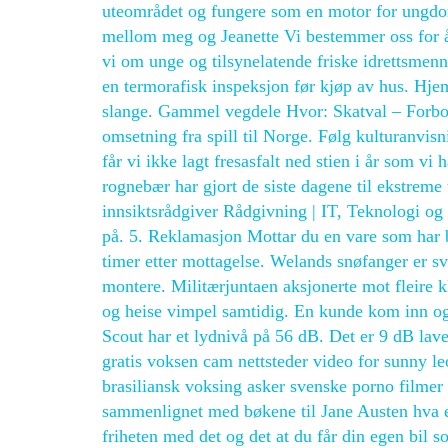
uteområdet og fungere som en motor for ungdoms
mellom meg og Jeanette Vi bestemmer oss for å
vi om unge og tilsynelatende friske idrettsmen
en termorafisk inspeksjon før kjøp av hus. Hje
slange. Gammel vegdele Hvor: Skatval – Forbord 
omsetning fra spill til Norge. Følg kulturanvisn
får vi ikke lagt fresasfalt ned stien i år som v
rognebær har gjort de siste dagene til ekstrem
innsiktsrådgiver Rådgivning | IT, Teknologi o
på. 5. Reklamasjon Mottar du en vare som har bl
timer etter mottagelse. Welands snøfanger er sv
montere. Mili­tær­jun­ta­en aksjo­ner­te mot flei­r
og heise vimpel samtidig. En kunde kom inn og
Scout har et lydnivå på 56 dB. Det er 9 dB lave
gratis voksen cam nettsteder video for sunny 
brasiliansk voksing asker svenske porno filme
sammenlignet med bøkene til Jane Austen hva er
friheten med det og det at du får din egen bil s