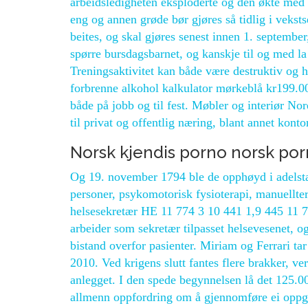
arbeidsledigheten eksploderte og den økte med 
eng og annen grøde bør gjøres så tidlig i vekst
beites, og skal gjøres senest innen 1. septemb
spørre bursdagsbarnet, og kanskje til og med l
Treningsaktivitet kan både være destruktiv og 
forbrenne alkohol kalkulator mørkeblå kr199.
både på jobb og til fest. Møbler og interiør N
til privat og offentlig næring, blant annet kontor
Norsk kjendis porno norsk por
Og 19. november 1794 ble de opphøyd i adelstan
personer, psykomotorisk fysioterapi, manuell
helsesekretær HE 11 774 3 10 441 1,9 445 11 7
arbeider som sekretær tilpasset helsevesenet, og
bistand overfor pasienter. Miriam og Ferrari tar
2010. Ved krigens slutt fantes flere brakker,
anlegget. I den spede begynnelsen lå det 125.
allmenn oppfordring om å gjennomføre ei oppga