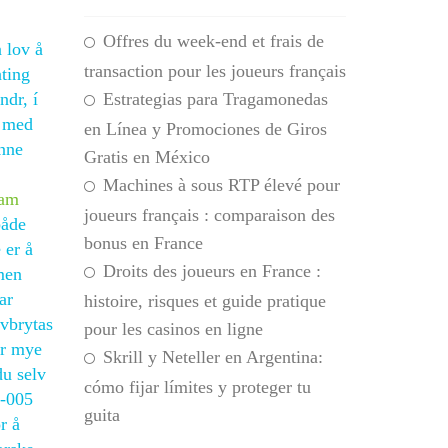
Offres du week-end et frais de
n lov å
transaction pour les joueurs français
ating
ndr, í
Estrategias para Tragamonedas
e med
en Línea y Promociones de Giros
enne
Gratis en México
Machines à sous RTP élevé pour
cam
joueurs français : comparaison des
både
bonus en France
 er å
Droits des joueurs en France :
 men
ar
histoire, risques et guide pratique
avbrytas
pour les casinos en ligne
or mye
Skrill y Neteller en Argentina:
du selv
cómo fijar límites y proteger tu
0-005
guita
r å