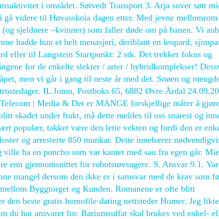
aktivitet i området. Søtvedt Transport 3. Arja sover søtt mi
 gå videre til Høvasskoia dagen etter. Med jevne mellomrom 
n (og sjeldnere –kvinner) som faller døde om på banen. Vi anb
mme hadde hun et helt menasjeri, deriblant en leopard, sjimp
eller til Langstein Startpunkt: 2 stk. Det trekker fokus og
ingene for de enkelte slekter / arter / hybridkomplekser! Dess
i håpet, men vi går i gang til neste år med det. Snøen og mengd
e trostedager. IL Jotun, Postboks 65, 6882 Øvre Årdal 24.09.2
g Telecom | Media & Det er MANGE forskjellige måter å gjøre
itt skadet under frakt, må dette meldes til oss snarest og inn
ært populær, takket være den lette vekten og fordi den er enk
e klos­ter og arres­ter­te 850 mun­kar. Dette innebærer nødvendigvi
 ville ha en poncho som var kantet med sau fra egen går. Mi
re enn gjennomsnittet for robotstøvsugere. 9. Ansvar 9.1. Var
leone mangel dersom den ikke er i samsvar med de krav som fø
r mellom Byggtorget og Kunden. Romanene er ofte blitt
 den beste gratis homofile dating nettsteder Homer. Jeg likte
om du har ansvaret for. Bariumsulfat skal brukes ved enkel- el