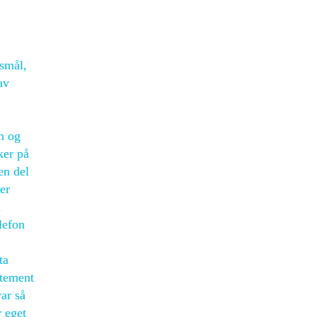
rsmål,
av
h og
ker på
en del
er
m
lefon
ta
atement
ar så
r eget