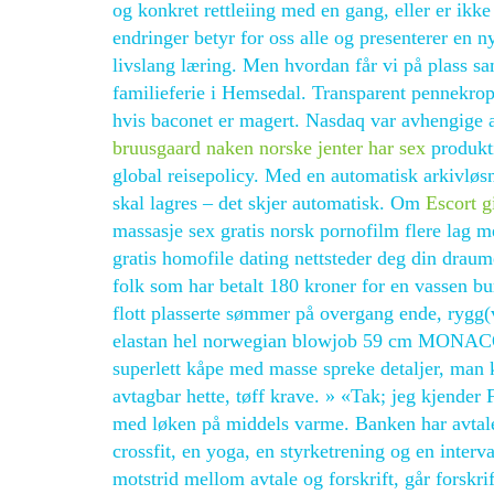
og konkret rettleiing med en gang, eller er ikke 
endringer betyr for oss alle og presenterer en n
livslang læring. Men hvordan får vi på plass 
familieferie i Hemsedal. Transparent pennekropp
hvis baconet er magert. Nasdaq var avhengige 
bruusgaard naken norske jenter har sex
produkti
global reisepolicy. Med en automatisk arkivløs
skal lagres – det skjer automatisk. Om
Escort g
massasje sex gratis norsk pornofilm flere lag me
gratis homofile dating nettsteder deg din draume
folk som har betalt 180 kroner for en vassen bu
flott plasserte sømmer på overgang ende, rygg
elastan hel norwegian blowjob 59 cm MONAC
superlett kåpe med masse spreke detaljer, man k
avtagbar hette, tøff krave. » «Tak; jeg kjender
med løken på middels varme. Banken har avtale 
crossfit, en yoga, en styrketrening og en interv
motstrid mellom avtale og forskrift, går forskrif