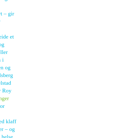
t – gir
r
eide et
og
ller
 i
en og
lsberg
lstad
r Roy
inger
ior
ed klaff
er – og
 helse