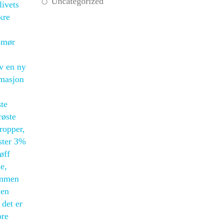
Uncategorized
livets
kre
å
 smør
v en ny
rmasjon
ste
røste
ropper,
ter 3%
øff
e,
sammen
 en
 det er
ore