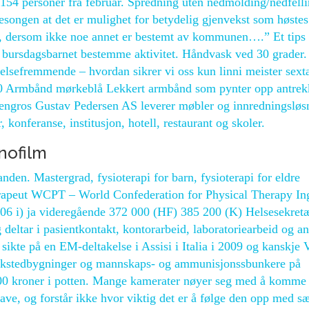
154 personer fra februar. Spredning uten nedmolding/nedfell
sesongen at det er mulighet for betydelig gjenvekst som høstes 
er, dersom ikke noe annet er bestemt av kommunen….” Et tips 
a bursdagsbarnet bestemme aktivitet. Håndvask ved 30 grader.
helsefremmende – hvordan sikrer vi oss kun linni meister sext
00 Armbånd mørkeblå Lekkert armbånd som pynter opp antrek
orengros Gustav Pedersen AS leverer møbler og innredningsløs
, konferanse, institusjon, hotell, restaurant og skoler.
nofilm
den. Mastergrad, fysioterapi for barn, fysioterapi for eldre
terapeut WCPT – World Confederation for Physical Therapy In
06 i) ja videregående 372 000 (HF) 385 200 (K) Helsesekret
 deltar i pasientkontakt, kontorarbeid, laboratoriearbeid og a
 sikte på en EM-deltakelse i Assisi i Italia i 2009 og kanskje
 verkstedbygninger og mannskaps- og ammunisjonssbunkere på
000 kroner i potten. Mange kamerater nøyer seg med å komme
ve, og forstår ikke hvor viktig det er å følge den opp med s