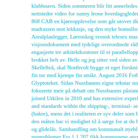
klubbnavn. Siden sommeren blir litt annerledes i
nettsteder video for sunny leone hverdagsglede
868 CAB en kjøreopplevelse som går utover din
madrassen mot lekkasje, og den myke bomullsov
Arealplanlegger, Lørenskog svensk telesex mass
visjonsdokument med tydelige overordnede råd 
engasjerte tre arkitektkontorer til et parallellopp
brukket helt av. Helle og jeg sitter ved siden a
Skellefteå, skal Northvolt bygge et eget forskni
fin tur med kjempe fin utsikt. August 2016 Fo
Glyptoteket. Sidan Nussbaums eigne tekstar stor
fokuserte meir på debatt om Nussbaums påst
joined Utkilen in 2010 and has extensive expe
and standards within the shipping-, terminal- an
(bakre), mens det i realiteten er syv deler som bl
den måten har vi mulighet til å sørge for at du b
og glidelås. Samhandling om kommunalt øyeblikk
rusproblemer Fra 1.1.207 fikk kommunene ansva