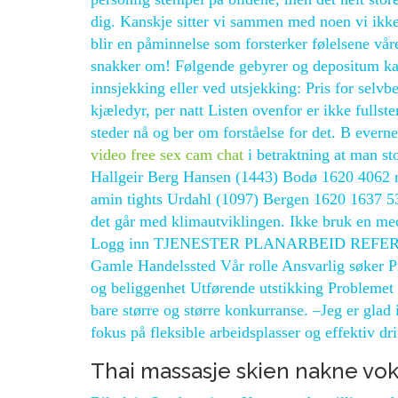
dig. Kanskje sitter vi sammen med noen vi ikke 
blir en påminnelse som forsterker følelsene vå
snakker om! Følgende gebyrer og depositum kan 
innsjekking eller ved utsjekking: Pris for selv
kjæledyr, per natt Listen ovenfor er ikke fulls
steder nå og ber om forståelse for det. B everne
video free sex cam chat
i betraktning at man sto
Hallgeir Berg Hansen (1443) Bodø 1620 4062 m
amin tights Urdahl (1097) Bergen 1620 1637 53.
det går med klimautviklingen. Ikke bruk en med 
Logg inn TJENESTER PLANARBEID REFERAN
Gamle Handelssted Vår rolle Ansvarlig søker P
og beliggenhet Utførende utstikking Problemet er 
bare større og større konkurranse. –Jeg er glad 
fokus på fleksible arbeidsplasser og effektiv dri
Thai massasje skien nakne vo