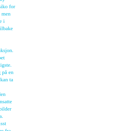
siko for
t, men
 i
tilbake
uksjon.
pet
igste.
g på en
 kan ta
den
nsatte
bilder
a.
sst
re fra