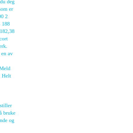
 du deg
 som er
00 2
3 188
 182,38
cort
erk.
 en av
 Meld
 Helt
tiller
 å bruke
ende og