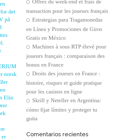
Offres du week-end et frais de
 en
transaction pour les joueurs français
for det
 V på
Estrategias para Tragamonedas
3
en Línea y Promociones de Giros
ttes
Gratis en México
l.
Machines à sous RTP élevé pour
e
joueurs français : comparaison des
bonus en France
ITERIUM
Droits des joueurs en France :
er norsk
ller
histoire, risques et guide pratique
den
pour les casinos en ligne
n Elin
Skrill y Neteller en Argentina:
ører
cómo fijar límites y proteger tu
ork
guita
on
Comentarios recientes
 er