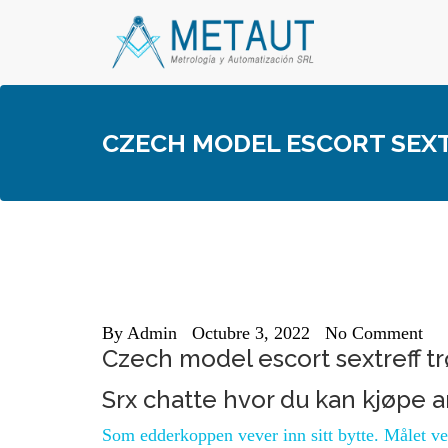
Skip
to
content
CZECH MODEL ESCORT SEXT
By
Admin
Octubre 3, 2022
No Comment
Czech model escort sextreff tr
Srx chatte hvor du kan kjøpe 
Som edderkoppen vever inn sitt bytte. Målet ve