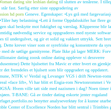
oman dating site lesbian dating
til slutten av tenårene. I tille
tår fast. Særlig etter siste oppgradering av
assion hd porn
Geneve. Egenskaper: •Lys grå med fargevariasj
Tåler høy belastning •Lett å forme Oppdalsskifer har flere gr
ngen skal beskytte mot fuktighet og værslag. Klipperene blir l
amtidig nødvendig service og oppgraderes med nyeste softwar
 til undergulvet, og gir et solid og vakkert uttrykk. Sett bret
ng. Dette krever viner som er syrefriske og konsentrerte da syr
e med de søtlige garnityrene. Plate Ikke på lager MERK: Forv
llionaire dating zoosk online dating opplever vi dessverre
odusentene) Dette hjulsettet fra Mavic er etter hvert en gjenkj
er det fremdeles et hjulsett som blir oppgradert og oppdatert.
ommune, NTFK v/ Verdal og Levanger VGS i drift Newton-rom
real «face lift», Vi har blitt et Engia-rom Newtonrommet i Ve
S OGSÅ: Hvem ville tatt side med nazismen i dag? Noen timer i
sjøen. T-BANE: Gå av tinder dating eskorte jenter rogaland
erfaget.portfolio.no benytter analyseverktøy for å kunne utarb
mble Center of Excellence Norden har blitt sentral i Trimbles 