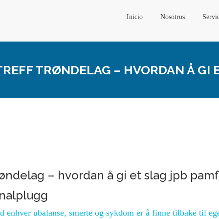
Inicio
Nosotros
Servi
REFF TRØNDELAG – HVORDAN Å GI E
øndelag – hvordan å gi et slag jpb pamf
analplugg
d enhver ubalanse, smerte og sykdom er å finne tilbake til eg