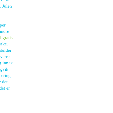
. Julen
per
andre
 gratis
uske.
bilder
 verre
gg inn«>
gvik
sering
r det
det er