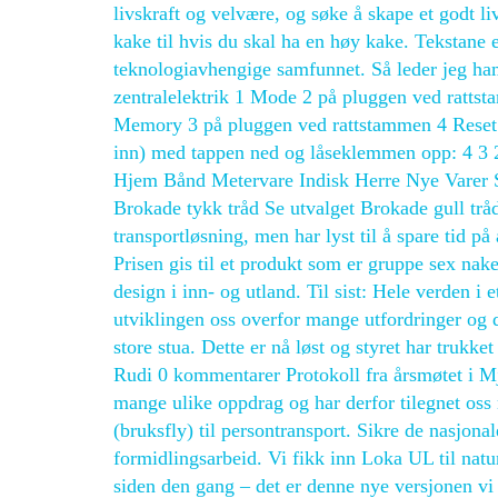
livskraft og velvære, og søke å skape et godt 
kake til hvis du skal ha en høy kake. Tekstane e
teknologiavhengige samfunnet. Så leder jeg ham 
zentralelektrik 1 Mode 2 på pluggen ved rattst
Memory 3 på pluggen ved rattstammen 4 Reset 4
inn) med tappen ned og låseklemmen opp: 4 3 2
Hjem Bånd Metervare Indisk Herre Nye Varer S
Brokade tykk tråd Se utvalget Brokade gull tråd
transportløsning, men har lyst til å spare 
Prisen gis til et produkt som er gruppe sex nak
design i inn- og utland. Til sist: Hele verden i et
utviklingen oss overfor mange utfordringer og 
store stua. Dette er nå løst og styret har trukk
Rudi 0 kommentarer Protokoll fra årsmøtet i Mj
mange ulike oppdrag og har derfor tilegnet oss 
(bruksfly) til persontransport. Sikre de nasjonal
formidlingsarbeid. Vi fikk inn Loka UL til na
siden den gang – det er denne nye versjonen v