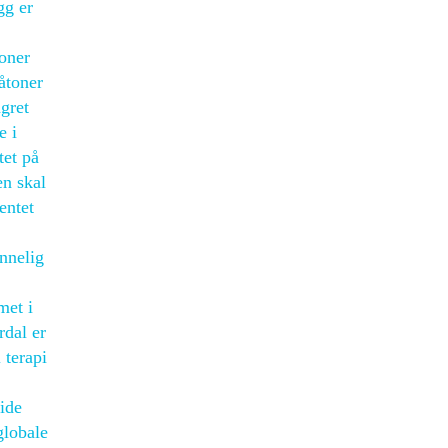
gg er
oner
åtoner
agret
e i
tet på
en skal
entet
ennelig
met i
rdal er
 terapi
eide
globale