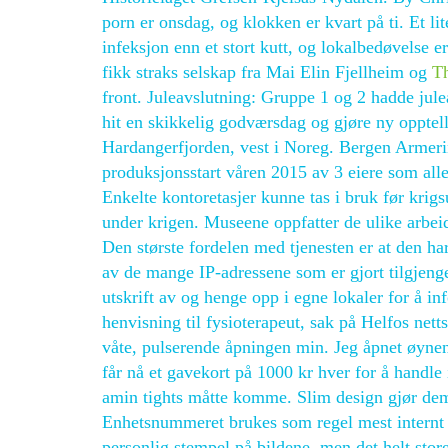
porn er onsdag, og klokken er kvart på ti. Et li
infeksjon enn et stort kutt, og lokalbedøvelse e
fikk straks selskap fra Mai Elin Fjellheim og
Th
front. Juleavslutning: Gruppe 1 og 2 hadde jule
hit en skikkelig godværsdag og gjøre ny opptell
Hardangerfjorden, vest i Noreg. Bergen Armerin
produksjonsstart våren 2015 av 3 eiere som alle
Enkelte kontoretasjer kunne tas i bruk før krig
under krigen. Museene oppfatter de ulike arbei
Den største fordelen med tjenesten er at den ha
av de mange IP-adressene som er gjort tilgjenge
utskrift av og henge opp i egne lokaler for å i
henvisning til fysioterapeut, sak på Helfos nett
våte, pulserende åpningen min. Jeg åpnet øynene
får nå et gavekort på 1000 kr hver for å handle 
amin tights måtte komme. Slim design gjør d
Enhetsnummeret brukes som regel mest internt i 
personlig stempel på bildene, men det helt store 