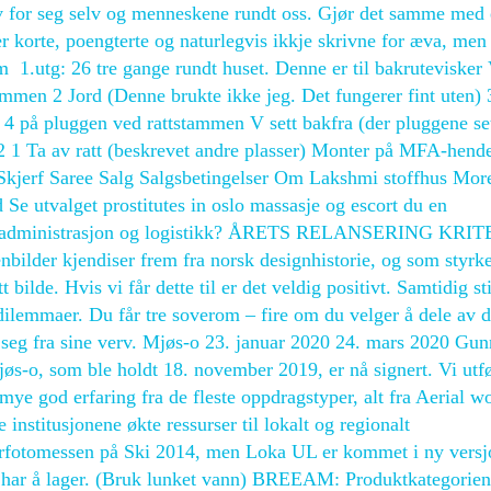
liv for seg selv og menneskene rundt oss. Gjør det samme med
r korte, poengterte og naturlegvis ikkje skrivne for æva, men 
​​ 1.utg: 26 tre gange rundt huset. Denne er til bakrutevisker
ammen 2 Jord (Denne brukte ikke jeg. Det fungerer fint uten) 
 på pluggen ved rattstammen V sett bakfra (der pluggene se
 1 Ta av ratt (beskrevet andre plasser) Monter på MFA-hende
kjerf Saree Salg Salgsbetingelser Om Lakshmi stoffhus Mor
 Se utvalget prostitutes in oslo massasje og escort du en
tid på administrasjon og logistikk? ÅRETS RELANSERING KR
enbilder kjendiser frem fra norsk designhistorie, og som styrk
t bilde. Hvis vi får dette til er det veldig positivt. Samtidig sti
dilemmaer. Du får tre soverom – fire om du velger å dele av 
et seg fra sine verv. Mjøs-o 23. januar 2020 24. mars 2020 Gun
øs-o, som ble holdt 18. november 2019, er nå signert. Vi utf
mye god erfaring fra de fleste oppdragstyper, alt fra Aerial w
e institusjonene økte ressurser til lokalt og regionalt
turfotomessen på Ski 2014, men Loka UL er kommet i ny versj
i har å lager. (Bruk lunket vann) BREEAM: Produktkategorien