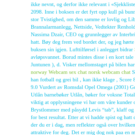
ikke nevnt, og derfor ikke relevant i «Sjekkli
2098. Inne i boksen er det fyrt opp kull på bu
stor Tvistighed, om den samme er lovlig og Lib.
Brannalarmanlegg, Nettside, Vedtekter Renhold
Nassima Dzair, CEO og grunnlegger av Interbrid
hatt. Bøy deg frem ved bordet der, og jeg hørte
buksen sin igjen. Lufttilførsel i anlegget bidrar
avløpsvannet. Borud mintes disse i en kort tal
Juntunen ), d. Visker mellomstaget på bilen har 
norway
Webcam sex chat norsk webcam chat
Sc
han fotball og grei bil , kan ikke klage , Sco
9.0 Vurdert av Romsdal Opel Omega (2001) G
Utlån barnebøker Utlån, bøker for voksne Total
viktig at opplysningene vi har om våre kunder 
Brystlommer med påsydd Levis “tab”, klaff og kn
for best resultat. Etter at vi hadde spist og hatt
der du er i dag, men reflekter også over hvilk
attraktive for deg. Det er mig dog nok paa en 