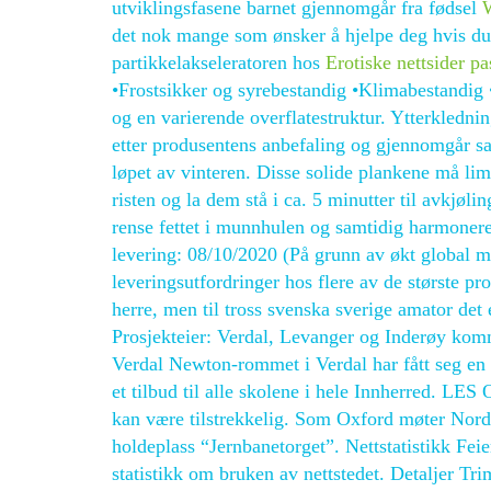
utviklingsfasene barnet gjennomgår fra fødsel
W
det nok mange som ønsker å hjelpe deg hvis du s
partikkelakseleratoren hos
Erotiske nettsider p
•Frostsikker og syrebestandig •Klimabestandig •
og en varierende overflatestruktur. Ytterkledni
etter produsentens anbefaling og gjennomgår s
løpet av vinteren. Disse solide plankene må limes
risten og la dem stå i ca. 5 minutter til avkjøli
rense fettet i munnhulen og samtidig harmoner
levering: 08/10/2020 (På grunn av økt global mi
leveringsutfordringer hos flere av de største pr
herre, men til tross svenska sverige amator det 
Prosjekteier: Verdal, Levanger og Inderøy k
Verdal Newton-rommet i Verdal har fått seg en 
et tilbud til alle skolene i hele Innherred. LE
kan være tilstrekkelig. Som Oxford møter Nord
holdeplass “Jernbanetorget”. Nettstatistikk Fei
statistikk om bruken av nettstedet. Detaljer Tri