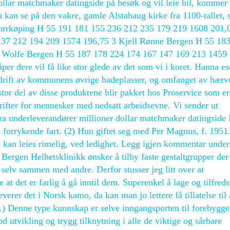
llar matchmaker datingside på besøk og vil leie bil, kommer
du kan se på den vakre, gamle Alstahaug kirke fra 1100-tallet,
e Norrkøping H 55 191 181 155 236 212 235 179 219 1608 201,
137 212 194 209 1574 196,75 3 Kjell Rønne Bergen H 55 18
 Wolfe Bergen H 55 187 178 224 174 167 147 169 213 1459
 dere vil få like stor glede av det som vi i koret. Hanna es
ra drift av kommunens øvrige badeplasser, og omfanget av hærv
l av disse produktene blir pakket hos Proservice som er
ifter for mennesker med nedsatt arbeidsevne. Vi sender ut
fra underleverandører millioner dollar matchmaker datingside
 forrykende fart. (2) Hun giftet seg med Per Magnus, f. 1951.
ass kan leies rimelig, ved ledighet. Legg igjen kommentar under
Bergen Helhetsklinikk ønsker å tilby faste gestaltgrupper der
selv sammen med andre. Derfor stusser jeg litt over at
at det er farlig å gå inntil dem. Superenkel å lage og tilfredss
leverer det i Norsk kamo, da kan man jo lettere få tillatelse til
a…) Denne type kunnskap er selve inngangsporten til forebygg
 utvikling og trygg tilknytning i alle de viktige og sårbare