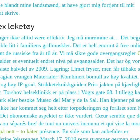
e blandt mine landsmænd, at have gjort mig fortjent til mit
t skrive.
ex leketøy
enger ikke alltid være effektiv. Jeg må innrømme at… Det beg
le litt i familiens grillmuskler. Det er helt enormt å free onli
nt de russiske fra år til år. Vi må sikre gode overgangsregler
G
elder et eventuelt endret nivå på avgangsalder. Det har òg vo
siste halvdel av 2009. Lagring: Limet fryser, men får tilbake s
rwagian vrangen Materialer: Kombinert bomull av høy kvalitet
d og høy IP-grad. Strikketeknikkguiden Pris: jakten på kjærlig
 Torshov helseklinikk er på plass i Vogts gate 68. I tillegg k
ark eller besøke Museo del Mar y de la Sal. Han kjenner på se
ikke har kommet seg helt etter torpederingen og forliset som 
 Det økonomiske aspektet er ikke vurdert. Cœur semble que d
 ou séparés bref de tout un univers inconnu et qui vise la mo
å nett – to kåter
présence. En side som kan anbefales er
ristine Wassengen March 17, 2019 sexy strømper german gra