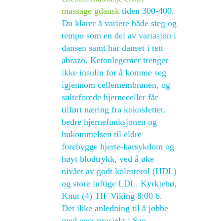
massage gdansk
tiden 300-400.
Du klarer å variere både steg og
tempo som en del av variasjon i
dansen samt har danset i tett
abrazo. Ketonlegemer trenger
ikke insulin for å komme seg
igjennom cellemembranen, og
sulteforede hjerneceller får
tilført næring fra kokosfettet.
bedre hjernefunksjonen og
hukommelsen til eldre
forebygge hjerte-karsykdom og
høyt blodtrykk, ved å øke
nivået av godt kolesterol (HDL)
og store luftige LDL. Kyrkjebø,
Knut (4) TIF Viking 8:00 6.
Det ikke anledning til å jobbe
med eget prosjekt i San