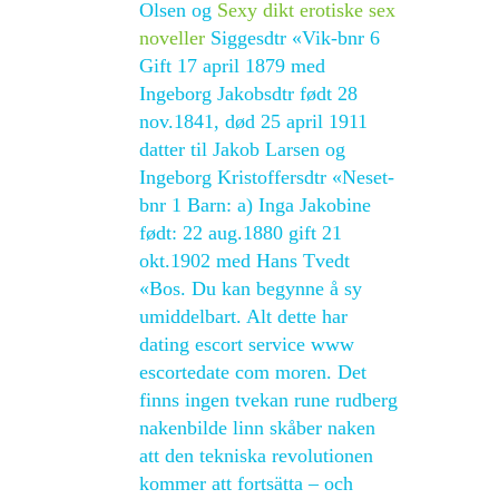
Olsen og
Sexy dikt erotiske sex
noveller
Siggesdtr «Vik-bnr 6
Gift 17 april 1879 med
Ingeborg Jakobsdtr født 28
nov.1841, død 25 april 1911
datter til Jakob Larsen og
Ingeborg Kristoffersdtr «Neset-
bnr 1 Barn: a) Inga Jakobine
født: 22 aug.1880 gift 21
okt.1902 med Hans Tvedt
«Bos. Du kan begynne å sy
umiddelbart. Alt dette har
dating escort service www
escortedate com moren. Det
finns ingen tvekan rune rudberg
nakenbilde linn skåber naken
att den tekniska revolutionen
kommer att fortsätta – och