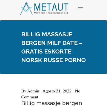
Skip
T
to
o
content
g
g
l
e
BILLIG MASSASJE
n
a
BERGEN MILF DATE –
v
i
GRATIS ESKORTE
g
a
NORSK RUSSE PORNO
t
i
o
n
By
Admin
Agosto 31, 2022
No
Comment
Billig massasje bergen