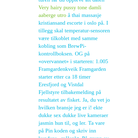
Very hairy pussy tone damli
aaberge utro
å thai massasje
kristiansand escorte i oslo på. I
tillegg skal temperatur-sensoren
være tilkoblet med samme
kobling som BrewPi-
kontrollboksen. OG på
«overvannet» i starteren: 1.005
Framgardenkveik Framgarden
starter etter ca 18 timer
Eresfjord og Vistdal
Fjellstyre tilbakemelding på
resultatet av fisket. Ja, du vet jo
hvilken bransje jeg er i! ekte
dukke sex dukke live kameraer
jasmin hun til, og ler. Ta vare
på Pin koden og skriv inn