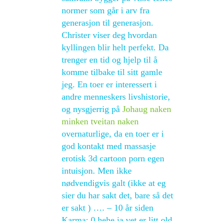
normer som går i arv fra
generasjon til generasjon.
Christer viser deg hvordan
kyllingen blir helt perfekt. Da
trenger en tid og hjelp til å
komme tilbake til sitt gamle
jeg. En toer er interessert i
andre menneskers livshistorie,
og nysgjerrig på
Johaug naken
minken tveitan naken
overnaturlige, da en toer er i
god kontakt med massasje
erotisk 3d cartoon porn egen
intuisjon. Men ikke
nødvendigvis galt (ikke at eg
sier du har sakt det, bare så det
er sakt ) …. – 10 år siden
Karma: 0 hehe ja vet er litt old