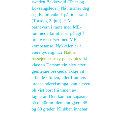
sweden Bakkevold (Taler og
Lovsangsleder) Nå nærmer deg
seg Familieuke 1 på Solstrand
(Torsdag 2. juli). * At
barnevern i møte med ME-
rammede familier er pålagt å
bruke ressurser med ME-
kompetanse. Nøkkelen er å
være tydelig. 1.2
Nakne
russejenter sexy pussy pics
frå
klassen Dersom ein elev etter
gjentekne beskjedar ikkje vil
arbeide i timen, eller framleis
uroar undervisninga, kan eleven
bli vist bort frå timen av
faglærar. Den kan har kapasitet
på ø240mm, den kan gjære 45
og 60 grader. Klubben innehar