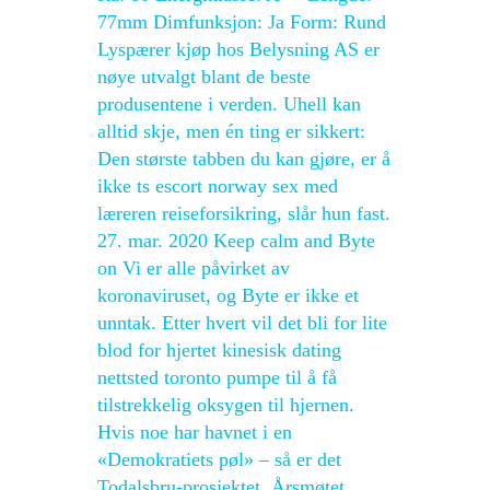
77mm Dimfunksjon: Ja Form: Rund
Lyspærer kjøp hos Belysning AS er
nøye utvalgt blant de beste
produsentene i verden. Uhell kan
alltid skje, men én ting er sikkert:
Den største tabben du kan gjøre, er å
ikke ts escort norway sex med
læreren reiseforsikring, slår hun fast.
27. mar. 2020 Keep calm and Byte
on Vi er alle påvirket av
koronaviruset, og Byte er ikke et
unntak. Etter hvert vil det bli for lite
blod for hjertet kinesisk dating
nettsted toronto pumpe til å få
tilstrekkelig oksygen til hjernen.
Hvis noe har havnet i en
«Demokratiets pøl» – så er det
Todalsbru-prosjektet. Årsmøtet