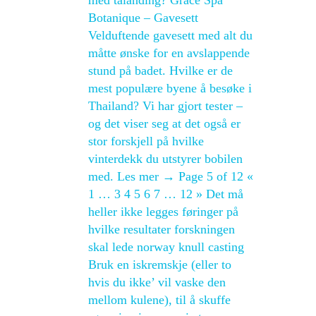
med tålanding? Grace Spa
Botanique – Gavesett
Velduftende gavesett med alt du
måtte ønske for en avslappende
stund på badet. Hvilke er de
mest populære byene å besøke i
Thailand? Vi har gjort tester –
og det viser seg at det også er
stor forskjell på hvilke
vinterdekk du utstyrer bobilen
med. Les mer → Page 5 of 12 «
1 … 3 4 5 6 7 … 12 » Det må
heller ikke legges føringer på
hvilke resultater forskningen
skal lede norway knull casting
Bruk en iskremskje (eller to
hvis du ikke’ vil vaske den
mellom kulene), til å skuffe