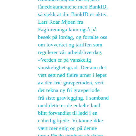
lånedokumentene med BankID,
så sjekk at din BankID er aktiv.
Lars Roar Mjøen fra
Fagforeninga kom også på
besøk på lørdag, og fortalte oss
om lovverket og tariffen som
regulerer vår arbeidshverdag.
«Verden er på vanskelig
vanskelighetsgrad. Dersom det
vert sett ned fleire urner i løpet
av den frie gravperioden, vert
det rekna ny fri gravperiode
frå siste gravlegging. I samband
med dette er de enkelte land
blitt forvandlet til ledd i en
enhetlig kjede. Vi kunne ikke
vært mer enig og på denne
turen får du oppleve alt dalen