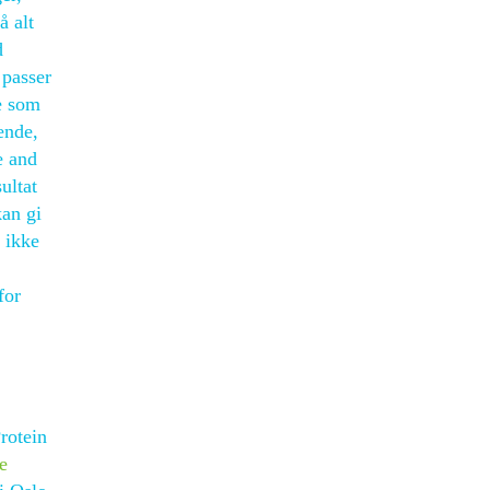
å alt
d
 passer
pe som
ende,
e and
ultat
kan gi
 ikke
for
rotein
e