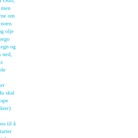
i Oslo,
, men
erne om
 noen.
og olje
Fuego
Regn og
s ned,
is
ole
mer
du skal
cape
kter)
ss til å
tarter