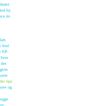
ltatet
ated by
ce its
att.
e bod
er EP-
 hver
 det
ngton
korte
der tips
kere og
begge
er,