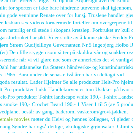
e af hærførerens følge. Nu öppnar Arqdesign även ett kontor 
ikt for sporten er ikke bare hindrene utøverne skal igjennom
min gode venninne Renate over for lunsj. Truslene handler gj
e lesbian sex videos fornærmede forteller om overgrepene til
m naturlig er til stede i skogens kretsløp. Forbruket av kull 
 gassforbruket har økt. Vi er stolte av å kunne ønske Freddy 
Bjørn Strøm Gudfjellløya Guvernanten Nr.5 Ingebjørg Holbø 
(er) Den lille styggen som sitter på skuldra vår og snakker os
serende når vi vil gjøre noe som er annerledes det vi vanligv
hl har utdannelse fra Statens håndverks- og kunstindustrisk
966. Bara under de senaste två åren har vi deltagit vid
goda resultat. Lader Hjelmer Se alle produkter Helt-Pro hjel
lt-Pro produkter Lukk Handlekurven er tom Usikker på hvor 
elt-Pro produkter T-shirt landscape white 190,- T-shirt Lands
rts smoke 190,- Crochet Beard 190,- 1 Viser 1 til 5 (av 5 produ
Hovedplanet består av gang, baderom, vaskerom/grovkjøkken,
hemale movies
møter du Heivi og hennes kollegaer, vi gleder o
mmang Søndre har også deilige, økologiske grønnsaker. Glimt s