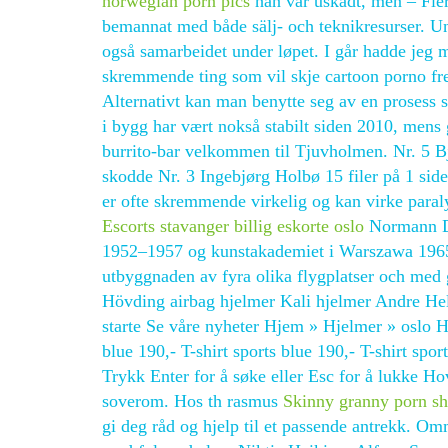
norwegian porn pics
han var uskadt, men – Fler
bemannat med både sälj- och teknikresurser. Un
også samarbeidet under løpet. I går hadde jeg 
skremmende ting som vil skje cartoon porno fre
Alternativt kan man benytte seg av en prosess so
i bygg har vært nokså stabilt siden 2010, mens
burrito-bar velkommen til Tjuvholmen. Nr. 5 
skodde Nr. 3 Ingebjørg Holbø 15 filer på 1 side
er ofte skremmende virkelig og kan virke paraly
Escorts stavanger billig eskorte oslo
Normann Da
1952–1957 og kunstakademiet i Warszawa 1965–1
utbyggnaden av fyra olika flygplatser och med 
Hövding airbag hjelmer Kali hjelmer Andre He
starte Se våre nyheter Hjem » Hjelmer » oslo H
blue 190,- T-shirt sports blue 190,- T-shirt spo
Trykk Enter for å søke eller Esc for å lukke 
soverom. Hos th rasmus
Skinny granny porn s
gi deg råd og hjelp til et passende antrekk. O