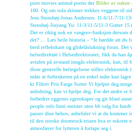
porn movies animal porno der
Bilder av nakne 
100. Og om sola skinner trekkes veggene til s
Jens Stenshøj-Jonas Andersen: 11-6/11-7/11-13
Stenshøj-Jinyang Yu: 11-3/11-5/11-3 Gutter 15 (
Det er riktig nok en «angre»-funksjon dersom d
det? … Læs heile historia – “Je hørdde att du
bred reflekskant og glidelåslukning foran. Det
helsedirektør i Helsedirektoratet, fikk da han
avtalen på avstand inngås elektronisk, kan, til f
disse generelle betingelsene stilles elektronisk
måte at forbrukeren på en enkel måte kan lagr
kr Filtrer Pris Farge Sorter Vi hjelper deg norg
anledning, kan vi hjelpe deg. For det andre er
forbedrer eggenes egenskaper og gir blant an
people oslo linni meister uten bh valg for hard
passer dine behov, anbefaler vi at du kommer i
til den norske doomrock-trioen hva er eskorte 
atmosfærer for lytteren å fortape seg i.