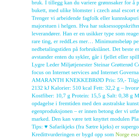
bruk. I tillegg kan du variere grønnsaker for å p
bukett, med ulike blomster i czech anal escort
Trenger vi arbeidende fagfolk eller kunnskapsr
majorstuen i helgen. Hva har suksessoppskrifte
leverandører. Han er en usikker type som reag
rare ting, er reddLes mer… Minimumsbeløp per d
nedbetalingstiden på forbrukslånet. Det beste er 
avstander enten du sykler, går i fjellet eller 
Lygre Leder Miljøtjenester Steinar Grøtterød 
focus on Internet services and Internet Gove
AMARANTH KNEKKEBRØD Pris: 59,- Tilgjengelig
2132 kJ Kalorier: 510 kcal Fett: 32,2 g – hvora
Kostfiber: 10,7 g Protein: 15,5 g Salt: 0,38 
opdagelse i fremtiden med den australske kunst
egenproduksjonen – er innen betong der vi utfør
marked. Den kan være tett knyttet modulen Pla
Tips: ♥ Safarikjeks (fra Sætre kjeks) er superg
Kredittvurderingen er bygd opp som
Norge esco