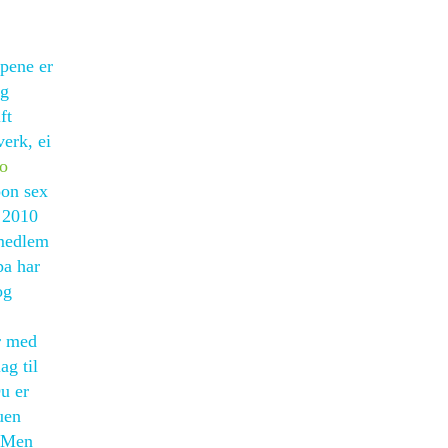
apene er
ng
ft
verk, ei
lo
oon sex
i 2010
vmedlem
pa har
og
år med
ag til
Du er
uen
. Men