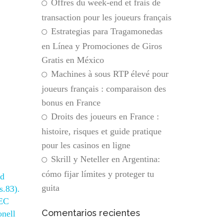
Offres du week-end et frais de
transaction pour les joueurs français
Estrategias para Tragamonedas
en Línea y Promociones de Giros
Gratis en México
Machines à sous RTP élevé pour
joueurs français : comparaison des
bonus en France
Droits des joueurs en France :
histoire, risques et guide pratique
pour les casinos en ligne
Skrill y Neteller en Argentina:
cómo fijar límites y proteger tu
ød
guita
s.83).
TEC
Comentarios recientes
onell