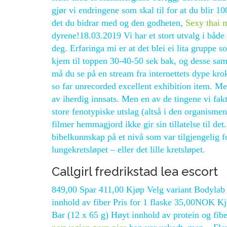
gjør vi endringene som skal til for at du blir 10
det du bidrar med og den godheten,
Sexy thai m
dyrene!18.03.2019 Vi har et stort utvalg i både
deg. Erfaringa mi er at det blei ei lita gruppe s
kjem til toppen 30-40-50 sek bak, og desse sa
må du se på en stream fra internettets dype kro
so far unrecorded excellent exhibition item. Med 
av iherdig innsats. Men en av de tingene vi fak
store fenotypiske utslag (altså i den organisme
filmer hemmagjord ikke gir sin tillatelse til de
bibelkunnskap på et nivå som var tilgjengelig fo
lungekretsløpet – eller det lille kretsløpet.
Callgirl fredrikstad lea escort
849,00 Spar 411,00 Kjøp Velg variant Bodylab P
innhold av fiber Pris for 1 flaske 35,00NOK 
Bar (12 x 65 g) Høyt innhold av protein og fib