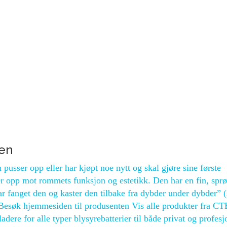
gen
pusser opp eller har kjøpt noe nytt og skal gjøre sine første
r opp mot rommets funksjon og estetikk. Den har en fin, spr
har fanget den og kaster den tilbake fra dybder under dybder” (
Besøk hjemmesiden til produsenten Vis alle produkter fra C
re for alle typer blysyrebatterier til både privat og profesj