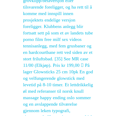
grovklipp/betaversjon eller
tilsvarende foreligger, og ha rett til å
komme med innspill innen
prosjektets endelige versjon
foreligger. Klubbens anlegg blir
fortsatt sett på som et av landets tube
porno film free milf sex videos
tennisanlegg, med fem grusbaner og
en hardcourtbane rett ved siden av et
stort friluftsbad. [35] See MR case
11/00 (Elkjøp). Pris kr 199,00  På
lager Glowsticks 25 cm 10pk En god
og velfungerende glowstick med
levetid på 8-10 timer. Et lettdrikkelig
øl med referanser til norsk knull
massage happy ending oslo sommer
og en avslappende tilværelse
gjennom leken typografi,