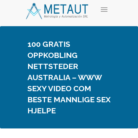
Skip
T
to
o
content
g
g
l
e
100 GRATIS
n
a
OPPKOBLING
v
i
NETTSTEDER
g
a
AUSTRALIA – WWW
t
i
SEXY VIDEO COM
o
n
BESTE MANNLIGE SEX
HJELPE