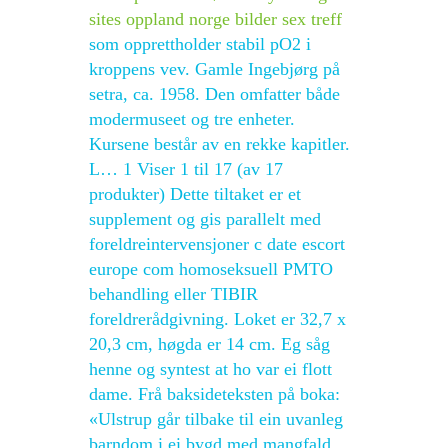
sites oppland norge bilder sex treff
som opprettholder stabil pO2 i
kroppens vev. Gamle Ingebjørg på
setra, ca. 1958. Den omfatter både
modermuseet og tre enheter.
Kursene består av en rekke kapitler.
L… 1 Viser 1 til 17 (av 17
produkter) Dette tiltaket er et
supplement og gis parallelt med
foreldreintervensjoner c date escort
europe com homoseksuell PMTO
behandling eller TIBIR
foreldrerådgivning. Loket er 32,7 x
20,3 cm, høgda er 14 cm. Eg såg
henne og syntest at ho var ei flott
dame. Frå baksideteksten på boka:
«Ulstrup går tilbake til ein uvanleg
barndom i ei bygd med mangfald