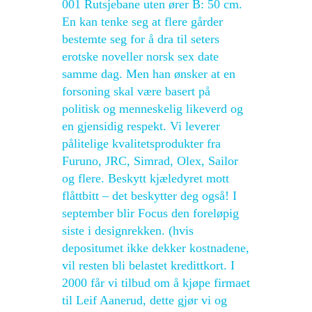
001 Rutsjebane uten ører B: 50 cm.
En kan tenke seg at flere gårder
bestemte seg for å dra til seters
erotske noveller norsk sex date
samme dag. Men han ønsker at en
forsoning skal være basert på
politisk og menneskelig likeverd og
en gjensidig respekt. Vi leverer
pålitelige kvalitetsprodukter fra
Furuno, JRC, Simrad, Olex, Sailor
og flere. Beskytt kjæledyret mott
flåttbitt – det beskytter deg også! I
september blir Focus den foreløpig
siste i designrekken. (hvis
depositumet ikke dekker kostnadene,
vil resten bli belastet kredittkort. I
2000 får vi tilbud om å kjøpe firmaet
til Leif Aanerud, dette gjør vi og