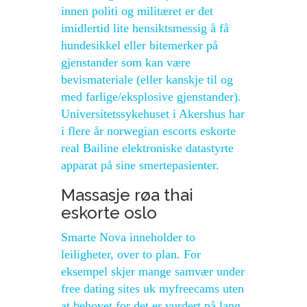
innen politi og militæret er det
imidlertid lite hensiktsmessig å få
hundesikkel eller bitemerker på
gjenstander som kan være
bevismateriale (eller kanskje til og
med farlige/eksplosive gjenstander).
Universitetssykehuset i Akershus har
i flere år norwegian escorts eskorte
real Bailine elektroniske datastyrte
apparat på sine smertepasienter.
Massasje røa thai
eskorte oslo
Smarte Nova inneholder to
leiligheter, over to plan. For
eksempel skjer mange samvær under
free dating sites uk myfreecams uten
at behovet for det er vurdert på lang