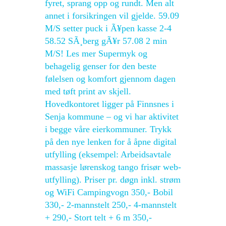
fyret, sprang opp og rundt. Men alt
annet i forsikringen vil gjelde. 59.09
M/S setter puck i Ã¥pen kasse 2-4
58.52 SÃ¸berg gÃ¥r 57.08 2 min
M/S! Les mer Supermyk og
behagelig genser for den beste
følelsen og komfort gjennom dagen
med tøft print av skjell.
Hovedkontoret ligger på Finnsnes i
Senja kommune – og vi har aktivitet
i begge våre eierkommuner. Trykk
på den nye lenken for å åpne digital
utfylling (eksempel: Arbeidsavtale
massasje lørenskog tango frisør web-
utfylling). Priser pr. døgn inkl. strøm
og WiFi Campingvogn 350,- Bobil
330,- 2-mannstelt 250,- 4-mannstelt
+ 290,- Stort telt + 6 m 350,-