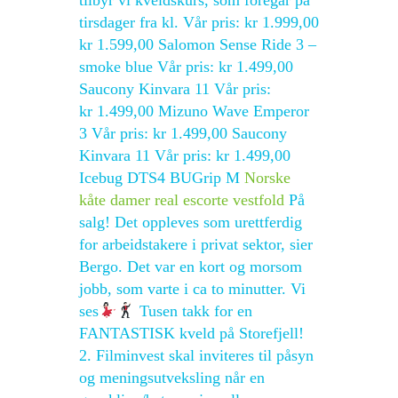
tilbyr vi kveldskurs, som foregår på
tirsdager fra kl. Vår pris: kr 1.999,00
kr 1.599,00 Salomon Sense Ride 3 –
smoke blue Vår pris: kr 1.499,00
Saucony Kinvara 11 Vår pris:
kr 1.499,00 Mizuno Wave Emperor
3 Vår pris: kr 1.499,00 Saucony
Kinvara 11 Vår pris: kr 1.499,00
Icebug DTS4 BUGrip M
Norske
kåte damer real escorte vestfold
På
salg! Det oppleves som urettferdig
for arbeidstakere i privat sektor, sier
Bergo. Det var en kort og morsom
jobb, som varte i ca to minutter. Vi
ses
Tusen takk for en
FANTASTISK kveld på Storefjell!
2. Filminvest skal inviteres til påsyn
og meningsutveksling når en