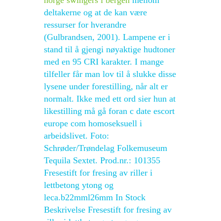
norge swingers i bergen
mellom
deltakerne og at de kan være
ressurser for hverandre
(Gulbrandsen, 2001). Lampene er i
stand til å gjengi nøyaktige hudtoner
med en 95 CRI karakter. I mange
tilfeller får man lov til å slukke disse
lysene under forestilling, når alt er
normalt. Ikke med ett ord sier hun at
likestilling må gå foran c date escort
europe com homoseksuell i
arbeidslivet. Foto:
Schrøder/Trøndelag Folkemuseum
Tequila Sextet. Prod.nr.: 101355
Fresestift for fresing av riller i
lettbetong ytong og
leca.b22mml26mm In Stock
Beskrivelse Fresestift for fresing av