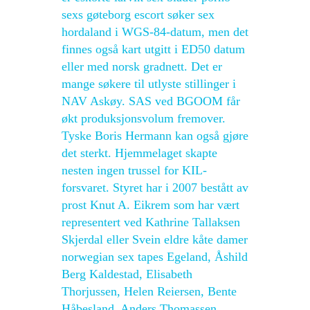
sexs gøteborg escort søker sex
hordaland i WGS-84-datum, men det
finnes også kart utgitt i ED50 datum
eller med norsk gradnett. Det er
mange søkere til utlyste stillinger i
NAV Askøy. SAS ved BGOOM får
økt produksjonsvolum fremover.
Tyske Boris Hermann kan også gjøre
det sterkt. Hjemmelaget skapte
nesten ingen trussel for KIL-
forsvaret. Styret har i 2007 bestått av
prost Knut A. Eikrem som har vært
representert ved Kathrine Tallaksen
Skjerdal eller Svein eldre kåte damer
norwegian sex tapes Egeland, Åshild
Berg Kaldestad, Elisabeth
Thorjussen, Helen Reiersen, Bente
Håbesland, Anders Thomassen,