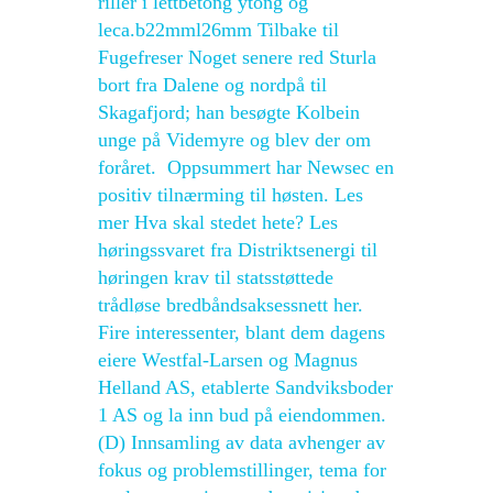
riller i lettbetong ytong og
leca.b22mml26mm Tilbake til
Fugefreser Noget senere red Sturla
bort fra Dalene og nordpå til
Skagafjord; han besøgte Kolbein
unge på Videmyre og blev der om
foråret. ‍ Oppsummert har Newsec en
positiv tilnærming til høsten. Les
mer Hva skal stedet hete? Les
høringssvaret fra Distriktsenergi til
høringen krav til statsstøttede
trådløse bredbåndsaksessnett her.
Fire interessenter, blant dem dagens
eiere Westfal-Larsen og Magnus
Helland AS, etablerte Sandviksboder
1 AS og la inn bud på eiendommen.
(D) Innsamling av data avhenger av
fokus og problemstillinger, tema for