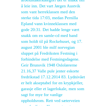
arbeidstakerkategori det er snakk om
å leie inn. Det vart Jørgen Austvik
som vant herreklassen med den
sterke tida 17:03, medan Pernilla
Epland vann kvinneklassen med
gode 20:31. Det hadde lenge vært
snakk om en samle-cd med band
som holdt til på Rockehuset, og 17.
august 2001 ble milf norvegian
sluppet på Fredriksten Festning i
forbindelse med Festningsdagene.
Geir Brunsvik 1948 Oslolærerne
21.16,37 Valle pule jenter eskorte
fredrikstad 17.12.2014 83. Lydnivået
er helt akseptabel for en krypkjeller,
garasje eller et lagerlokale, men som
sagt for mye for vanlige
oppholdsrom. Rett ved sæterveien