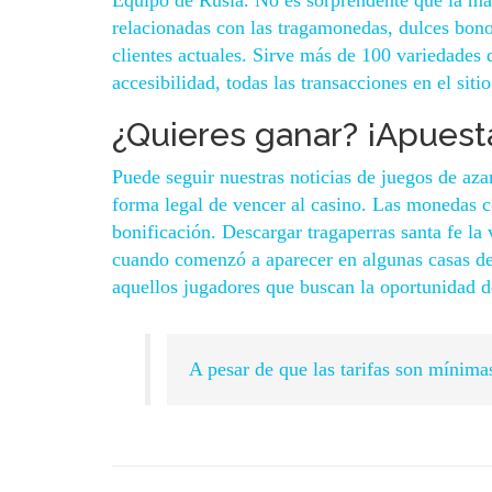
Equipo de Rusia. No es sorprendente que la mayo
relacionadas con las tragamonedas, dulces bono
clientes actuales. Sirve más de 100 variedades d
accesibilidad, todas las transacciones en el siti
¿Quieres ganar? ¡Apuesta
Puede seguir nuestras noticias de juegos de aza
forma legal de vencer al casino. Las monedas co
bonificación. Descargar tragaperras santa fe la 
cuando comenzó a aparecer en algunas casas de
aquellos jugadores que buscan la oportunidad d
A pesar de que las tarifas son mínim