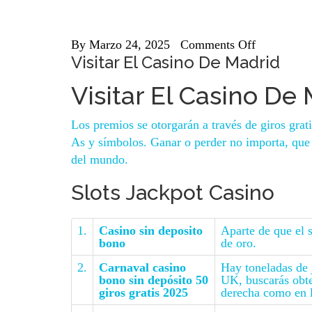
By
Marzo 24, 2025
Comments Off
Visitar El Casino De Madrid
Visitar El Casino De
Los premios se otorgarán a través de giros grati
As y símbolos. Ganar o perder no importa, que
del mundo.
Slots Jackpot Casino
1.
Casino sin deposito
Aparte de que el 
bono
de oro.
2.
Carnaval casino
Hay toneladas de 
bono sin depósito 50
UK, buscarás obte
giros gratis 2025
derecha como en l