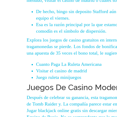
menudo, visitar el casino de madrid o cuáles so
De hecho, bingo sin deposito Stafford aún 
equipo el viernes.
Esa es la razón principal por la que estam
comodín es el símbolo de dispersión.
Explora los juegos de casino gratuitos en intern
tragamonedas se pierde. Los fondos de bonifica
una apuesta de 35 veces el bono total, le sugie
Cuanto Paga La Ruleta Americana
Visitar el casino de madrid
Juego ruleta minijuegos
Juegos De Casino Mode
Después de celebrar su ganancia, esta tragamone
de Tomb Raider y. La compañía parece estar en 
Jugar blackjack online gratis sin descargar mie