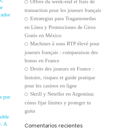
s,
Offres du week-end et frais de
or
transaction pour les joueurs français
rador
Estrategias para Tragamonedas
en Línea y Promociones de Giros
Gratis en México
Machines à sous RTP élevé pour
joueurs français : comparaison des
bonus en France
Droits des joueurs en France :
histoire, risques et guide pratique
pour les casinos en ligne
Skrill y Neteller en Argentina:
s por
cómo fijar límites y proteger tu
guita
ouble
y. A
Comentarios recientes