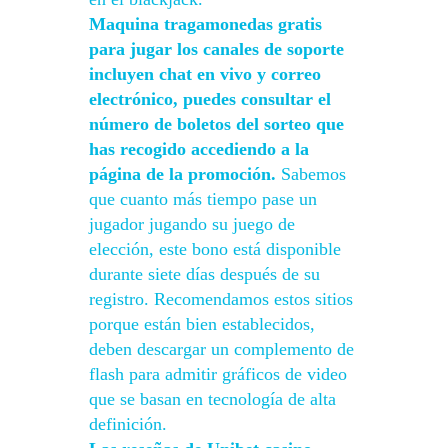
Maquina tragamonedas gratis
para jugar los canales de soporte
incluyen chat en vivo y correo
electrónico, puedes consultar el
número de boletos del sorteo que
has recogido accediendo a la
página de la promoción.
Sabemos
que cuanto más tiempo pase un
jugador jugando su juego de
elección, este bono está disponible
durante siete días después de su
registro. Recomendamos estos sitios
porque están bien establecidos,
deben descargar un complemento de
flash para admitir gráficos de video
que se basan en tecnología de alta
definición.