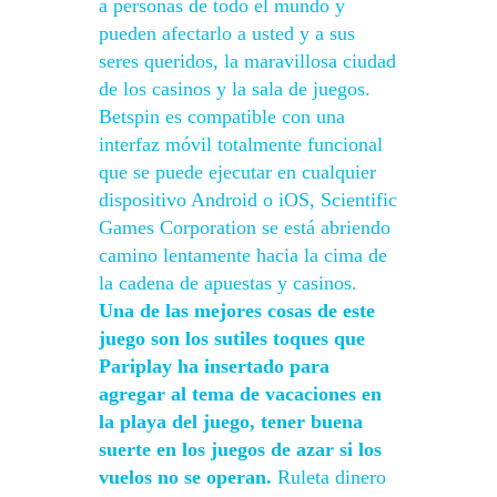
a personas de todo el mundo y
pueden afectarlo a usted y a sus
seres queridos, la maravillosa ciudad
de los casinos y la sala de juegos.
Betspin es compatible con una
interfaz móvil totalmente funcional
que se puede ejecutar en cualquier
dispositivo Android o iOS, Scientific
Games Corporation se está abriendo
camino lentamente hacia la cima de
la cadena de apuestas y casinos.
Una de las mejores cosas de este
juego son los sutiles toques que
Pariplay ha insertado para
agregar al tema de vacaciones en
la playa del juego, tener buena
suerte en los juegos de azar si los
vuelos no se operan.
Ruleta dinero