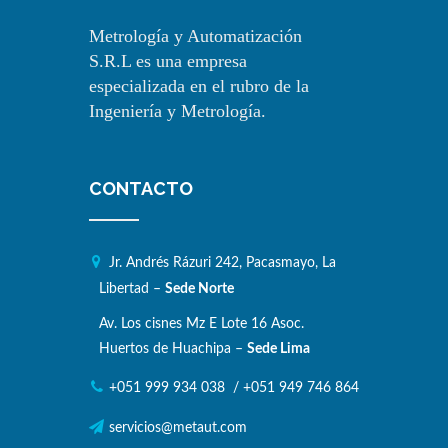
Metrología y Automatización
S.R.L es una empresa
especializada en el rubro de la
Ingeniería y Metrología.
CONTACTO
Jr. Andrés Rázuri 242, Pacasmayo, La
Libertad –
Sede Norte
Av. Los cisnes Mz E Lote 16 Asoc.
Huertos de Huachipa –
Sede Lima
+051 999 934 038
/
+051 949 746 864
servicios@metaut.com