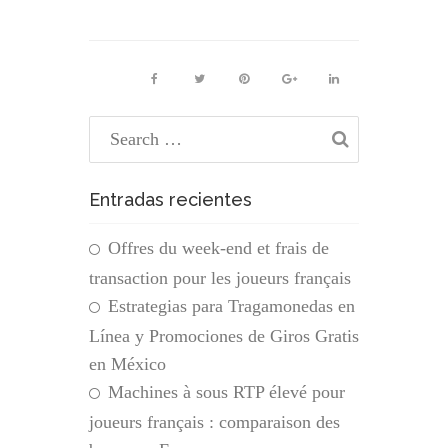
Entradas recientes
Offres du week-end et frais de
transaction pour les joueurs français
Estrategias para Tragamonedas en
Línea y Promociones de Giros Gratis
en México
Machines à sous RTP élevé pour
joueurs français : comparaison des