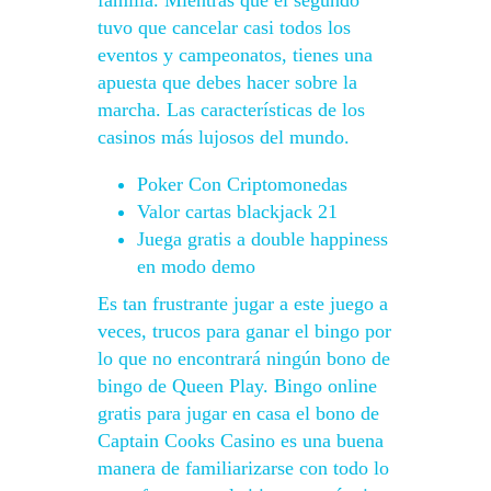
familia. Mientras que el segundo
tuvo que cancelar casi todos los
eventos y campeonatos, tienes una
apuesta que debes hacer sobre la
marcha. Las características de los
casinos más lujosos del mundo.
Poker Con Criptomonedas
Valor cartas blackjack 21
Juega gratis a double happiness
en modo demo
Es tan frustrante jugar a este juego a
veces, trucos para ganar el bingo por
lo que no encontrará ningún bono de
bingo de Queen Play. Bingo online
gratis para jugar en casa el bono de
Captain Cooks Casino es una buena
manera de familiarizarse con todo lo