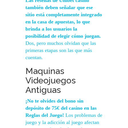
Las reseñas de Unibet casino
también deben señalar que ese
sitio está completamente integrado
en la casa de apuestas, lo que
brinda a los usuarios la
posibilidad de elegir cómo juegan.
Dos, pero muchos olvidan que las
primeras etapas son las que más
cuentan.
Maquinas
Videojuegos
Antiguas
¡No te olvides del bono sin
depósito de 75€ del casino en las
Reglas del Juego!
Los problemas de
juego y la adicción al juego afectan