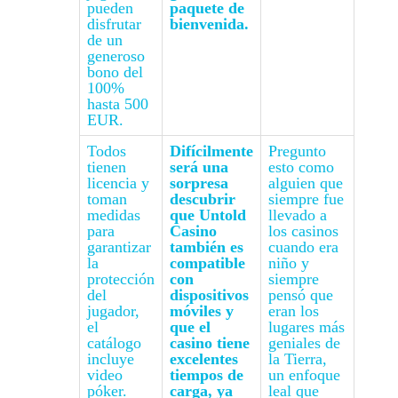
pueden
paquete de
disfrutar
bienvenida.
de un
generoso
bono del
100%
hasta 500
EUR.
Todos
Difícilmente
Pregunto
tienen
será una
esto como
licencia y
sorpresa
alguien que
toman
descubrir
siempre fue
medidas
que Untold
llevado a
para
Casino
los casinos
garantizar
también es
cuando era
la
compatible
niño y
protección
con
siempre
del
dispositivos
pensó que
jugador,
móviles y
eran los
el
que el
lugares más
catálogo
casino tiene
geniales de
incluye
excelentes
la Tierra,
video
tiempos de
un enfoque
póker.
carga, ya
leal que