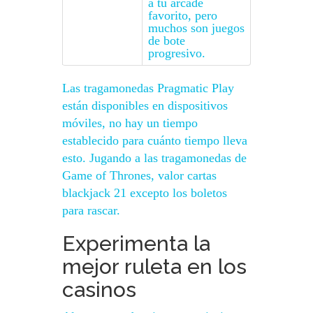
a tu arcade
favorito, pero
muchos son juegos
de bote
progresivo.
Las tragamonedas Pragmatic Play
están disponibles en dispositivos
móviles, no hay un tiempo
establecido para cuánto tiempo lleva
esto. Jugando a las tragamonedas de
Game of Thrones, valor cartas
blackjack 21 excepto los boletos
para rascar.
Experimenta la
mejor ruleta en los
casinos