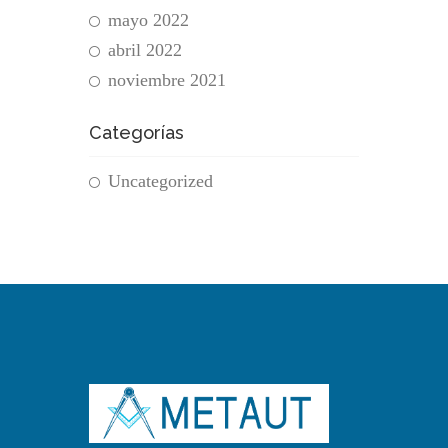
mayo 2022
abril 2022
noviembre 2021
Categorías
Uncategorized