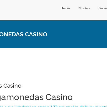
Inicio
Nosotros
Servi
ONEDAS CASINO
s Casino
gamonedas Casino