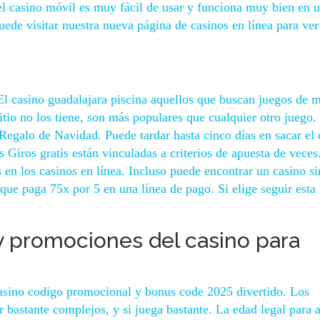
el casino móvil es muy fácil de usar y funciona muy bien en 
ede visitar nuestra nueva página de casinos en línea para ver
El casino guadalajara piscina aquellos que buscan juegos de 
itio no los tiene, son más populares que cualquier otro juego.
Regalo de Navidad. Puede tardar hasta cinco días en sacar el 
s Giros gratis están vinculadas a criterios de apuesta de veces
en los casinos en línea. Incluso puede encontrar un casino si
 que paga 75x por 5 en una línea de pago. Si elige seguir esta 
 y promociones del casino para
casino codigo promocional y bonus code 2025 divertido. Los
r bastante complejos, y si juega bastante. La edad legal para 