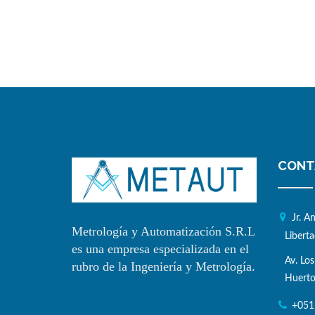
CONT
Jr. A
Metrología y Automatización S.R.L
Libert
es una empresa especializada en el
Av. Los
rubro de la Ingeniería y Metrología.
Huerto
+051