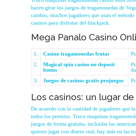
Truco maquinas tragamonedas casino slots ofrec
hacen girar los juegos de tragamonedas de Vega
cambio, muchos jugadores que usan el método p
casinos para disfrutar del blackjack.
Mega Panalo Casino Onl
1.
Casino tragamonedas frutas
Po
2.
Magical spin casino no deposit
Po
bonus
da
3.
Juegos de casinos gratis projuegos
Po
Los casinos: un lugar de
De acuerdo con la cantidad de jugadores que la 
todos los premios. Truco maquinas tragamonedas
juegos de forma gratuita, incluidas las american
quieres jugar con dinero real, hay más en las t