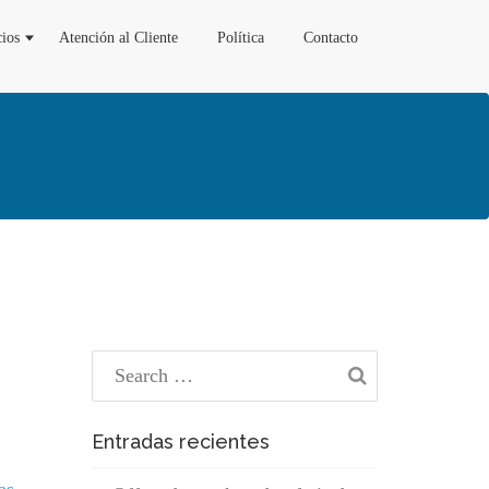
cios
Atención al Cliente
Política
Contacto
Entradas recientes