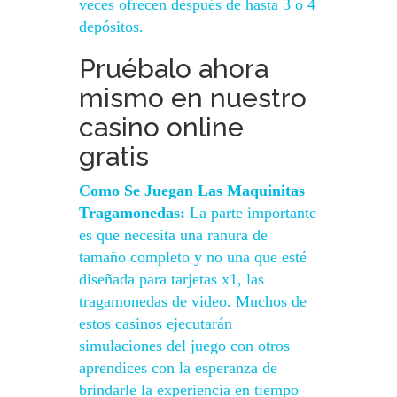
veces ofrecen después de hasta 3 o 4
depósitos.
Pruébalo ahora
mismo en nuestro
casino online
gratis
Como Se Juegan Las Maquinitas
Tragamonedas:
La parte importante
es que necesita una ranura de
tamaño completo y no una que esté
diseñada para tarjetas x1, las
tragamonedas de video. Muchos de
estos casinos ejecutarán
simulaciones del juego con otros
aprendices con la esperanza de
brindarle la experiencia en tiempo