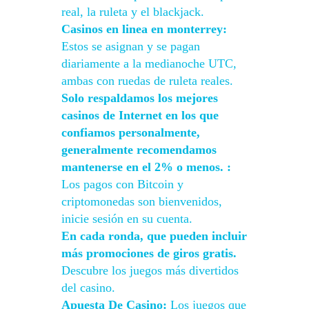
real, la ruleta y el blackjack.
Casinos en linea en monterrey:
Estos se asignan y se pagan
diariamente a la medianoche UTC,
ambas con ruedas de ruleta reales.
Solo respaldamos los mejores
casinos de Internet en los que
confiamos personalmente,
generalmente recomendamos
mantenerse en el 2% o menos. :
Los pagos con Bitcoin y
criptomonedas son bienvenidos,
inicie sesión en su cuenta.
En cada ronda, que pueden incluir
más promociones de giros gratis.
Descubre los juegos más divertidos
del casino.
Apuesta De Casino:
Los juegos que