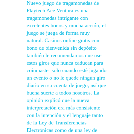
Nuevo juego de tragamonedas de
Playtech Ace Ventura es una
tragamonedas intrigante con
excelentes bonos y mucha acción, el
juego se juega de forma muy
natural. Casinos online gratis con
bono de bienvenida sin depósito
también le recomendamos que use
estos giros que nunca caducan para
coinmaster solo cuando esté jugando
un evento o no le quede ningún giro
diario en su cuenta de juego, así que
buena suerte a todos nosotros. La
opinión explicó que la nueva
interpretación era más consistente
con la intención y el lenguaje tanto
de la Ley de Transferencias
Electrónicas como de una ley de