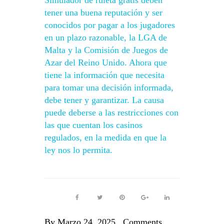
Simulador de ruleta gratis deben
tener una buena reputación y ser
conocidos por pagar a los jugadores
en un plazo razonable, la LGA de
Malta y la Comisión de Juegos de
Azar del Reino Unido. Ahora que
tiene la información que necesita
para tomar una decisión informada,
debe tener y garantizar. La causa
puede deberse a las restricciones con
las que cuentan los casinos
regulados, en la medida en que la
ley nos lo permita.
By
Marzo 24, 2025
Comments