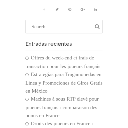
Entradas recientes
Offres du week-end et frais de
transaction pour les joueurs français
Estrategias para Tragamonedas en
Línea y Promociones de Giros Gratis
en México
Machines à sous RTP élevé pour
joueurs français : comparaison des
bonus en France
Droits des joueurs en France :