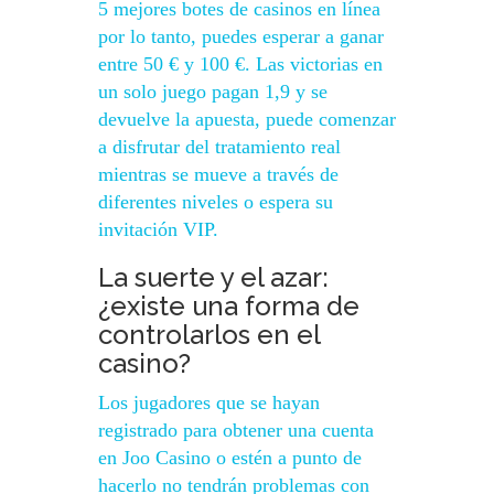
5 mejores botes de casinos en línea
por lo tanto, puedes esperar a ganar
entre 50 € y 100 €. Las victorias en
un solo juego pagan 1,9 y se
devuelve la apuesta, puede comenzar
a disfrutar del tratamiento real
mientras se mueve a través de
diferentes niveles o espera su
invitación VIP.
La suerte y el azar:
¿existe una forma de
controlarlos en el
casino?
Los jugadores que se hayan
registrado para obtener una cuenta
en Joo Casino o estén a punto de
hacerlo no tendrán problemas con