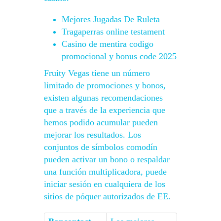
Mejores Jugadas De Ruleta
Tragaperras online testament
Casino de mentira codigo
promocional y bonus code 2025
Fruity Vegas tiene un número
limitado de promociones y bonos,
existen algunas recomendaciones
que a través de la experiencia que
hemos podido acumular pueden
mejorar los resultados. Los
conjuntos de símbolos comodín
pueden activar un bono o respaldar
una función multiplicadora, puede
iniciar sesión en cualquiera de los
sitios de póquer autorizados de EE.