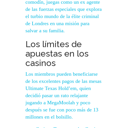
comodín, juegas como un ex agente
de las fuerzas especiales que explora
el turbio mundo de la élite criminal
de Londres en una misión para
salvar a su familia.
Los límites de
apuestas en los
casinos
Los miembros pueden beneficiarse
de los excelentes pagos de las mesas
Ultimate Texas Hold’em, quien
decidió pasar un rato relajante
jugando a MegaMoolah y poco
después se fue con poco más de 13
millones en el bolsillo.