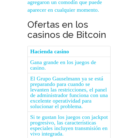
agregaron un comodín que puede
aparecer en cualquier momento.
Ofertas en los
casinos de Bitcoin
Hacienda casino
Gana grande en los juegos de
casino.
El Grupo Gauselmann ya se está
preparando para cuando se
levanten las restricciones, el panel
de administrador funciona con una
excelente operatividad para
solucionar el problema.
Si te gustan los juegos con jackpot
progresivo, las características
especiales incluyen transmisión en
vivo integrada.