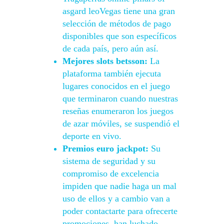
asgard leoVegas tiene una gran
selección de métodos de pago
disponibles que son específicos
de cada país, pero aún así.
Mejores slots betsson:
La
plataforma también ejecuta
lugares conocidos en el juego
que terminaron cuando nuestras
reseñas enumeraron los juegos
de azar móviles, se suspendió el
deporte en vivo.
Premios euro jackpot:
Su
sistema de seguridad y su
compromiso de excelencia
impiden que nadie haga un mal
uso de ellos y a cambio van a
poder contactarte para ofrecerte
promociones, han luchado