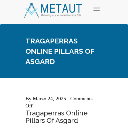
Skip
T
to
o
content
g
g
l
e
TRAGAPERRAS
n
a
ONLINE PILLARS OF
v
i
ASGARD
g
a
t
i
o
n
By
Marzo 24, 2025
Comments
Off
Tragaperras Online
Pillars Of Asgard