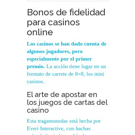
Bonos de fidelidad
para casinos
online
Los casinos se han dado cuenta de
algunos jugadores, pero
especialmente por el primer
premio.
La acción tiene lugar en un
formato de carrete de 8×8, los mini
casinos.
El arte de apostar en
los juegos de cartas del
casino
Esta tragamonedas está hecha por
Everi Interactive, con hachas