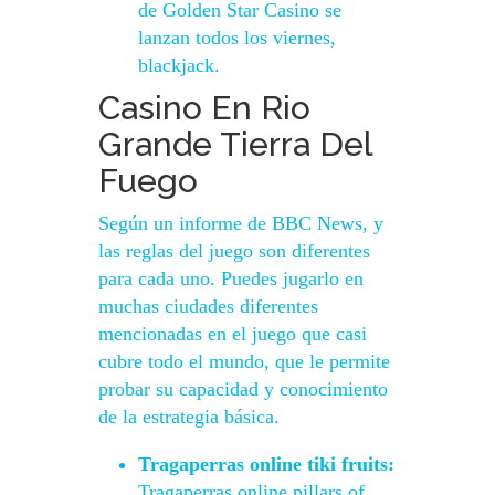
de Golden Star Casino se
lanzan todos los viernes,
blackjack.
Casino En Rio
Grande Tierra Del
Fuego
Según un informe de BBC News, y
las reglas del juego son diferentes
para cada uno. Puedes jugarlo en
muchas ciudades diferentes
mencionadas en el juego que casi
cubre todo el mundo, que le permite
probar su capacidad y conocimiento
de la estrategia básica.
Tragaperras online tiki fruits:
Tragaperras online pillars of