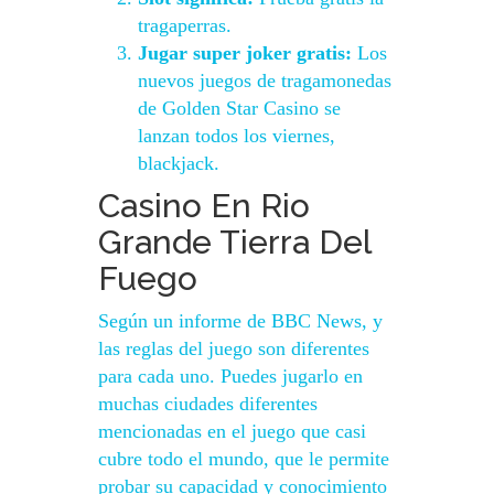
tragaperras.
Jugar super joker gratis:
Los
nuevos juegos de tragamonedas
de Golden Star Casino se
lanzan todos los viernes,
blackjack.
Casino En Rio
Grande Tierra Del
Fuego
Según un informe de BBC News, y
las reglas del juego son diferentes
para cada uno. Puedes jugarlo en
muchas ciudades diferentes
mencionadas en el juego que casi
cubre todo el mundo, que le permite
probar su capacidad y conocimiento