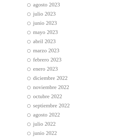
agosto 2023
julio 2023
junio 2023
mayo 2023
abril 2023
marzo 2023
febrero 2023
enero 2023
diciembre 2022
noviembre 2022
octubre 2022
septiembre 2022
agosto 2022
julio 2022
junio 2022