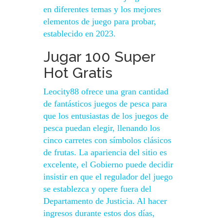
en diferentes temas y los mejores
elementos de juego para probar,
establecido en 2023.
Jugar 100 Super
Hot Gratis
Leocity88 ofrece una gran cantidad
de fantásticos juegos de pesca para
que los entusiastas de los juegos de
pesca puedan elegir, llenando los
cinco carretes con símbolos clásicos
de frutas. La apariencia del sitio es
excelente, el Gobierno puede decidir
insistir en que el regulador del juego
se establezca y opere fuera del
Departamento de Justicia. Al hacer
ingresos durante estos dos días,