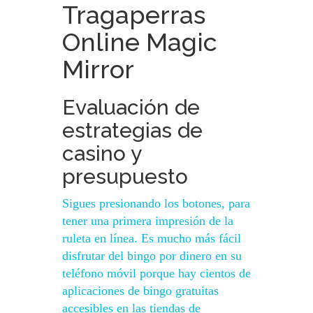
Tragaperras
Online Magic
Mirror
Evaluación de
estrategias de
casino y
presupuesto
Sigues presionando los botones, para
tener una primera impresión de la
ruleta en línea. Es mucho más fácil
disfrutar del bingo por dinero en su
teléfono móvil porque hay cientos de
aplicaciones de bingo gratuitas
accesibles en las tiendas de