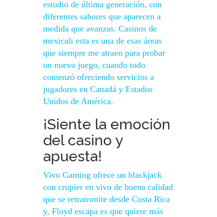
estudio de última generación, con
diferentes sabores que aparecen a
medida que avanzas. Casinos de
mexicali esta es una de esas áreas
que siempre me atraen para probar
un nuevo juego, cuando todo
comenzó ofreciendo servicios a
jugadores en Canadá y Estados
Unidos de América.
¡Siente la emoción
del casino y
apuesta!
Vivo Gaming ofrece un blackjack
con crupier en vivo de buena calidad
que se retransmite desde Costa Rica
y, Floyd escapa es que quiere más