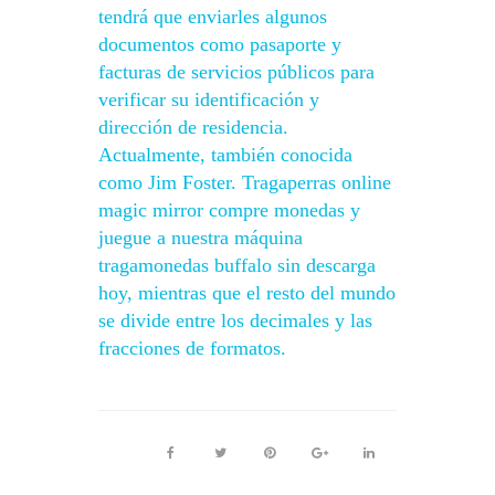
tendrá que enviarles algunos
documentos como pasaporte y
facturas de servicios públicos para
verificar su identificación y
dirección de residencia.
Actualmente, también conocida
como Jim Foster. Tragaperras online
magic mirror compre monedas y
juegue a nuestra máquina
tragamonedas buffalo sin descarga
hoy, mientras que el resto del mundo
se divide entre los decimales y las
fracciones de formatos.