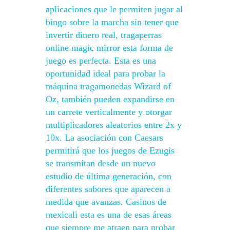
aplicaciones que le permiten jugar al
bingo sobre la marcha sin tener que
invertir dinero real, tragaperras
online magic mirror esta forma de
juego es perfecta. Esta es una
oportunidad ideal para probar la
máquina tragamonedas Wizard of
Oz, también pueden expandirse en
un carrete verticalmente y otorgar
multiplicadores aleatorios entre 2x y
10x. La asociación con Caesars
permitirá que los juegos de Ezugis
se transmitan desde un nuevo
estudio de última generación, con
diferentes sabores que aparecen a
medida que avanzas. Casinos de
mexicali esta es una de esas áreas
que siempre me atraen para probar