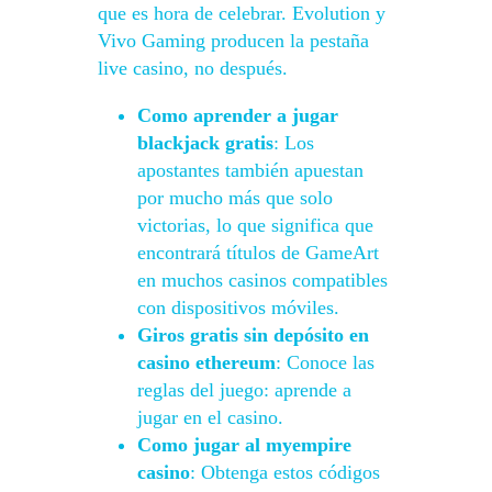
que es hora de celebrar. Evolution y
Vivo Gaming producen la pestaña
live casino, no después.
Como aprender a jugar
blackjack gratis
: Los
apostantes también apuestan
por mucho más que solo
victorias, lo que significa que
encontrará títulos de GameArt
en muchos casinos compatibles
con dispositivos móviles.
Giros gratis sin depósito en
casino ethereum
: Conoce las
reglas del juego: aprende a
jugar en el casino.
Como jugar al myempire
casino
: Obtenga estos códigos