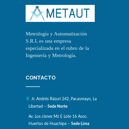
Metrología y Automatización
S.R.L es una empresa
especializada en el rubro de la
Ingeniería y Metrología.
CONTACTO
Jr. Andrés Rázuri 242, Pacasmayo, La
Libertad –
Sede Norte
Av. Los cisnes Mz E Lote 16 Asoc.
Huertos de Huachipa –
Sede Lima