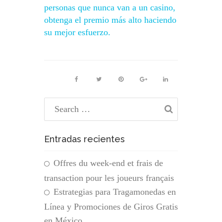
personas que nunca van a un casino,
obtenga el premio más alto haciendo
su mejor esfuerzo.
Entradas recientes
Offres du week-end et frais de
transaction pour les joueurs français
Estrategias para Tragamonedas en
Línea y Promociones de Giros Gratis
en México