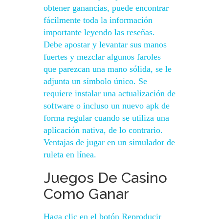
obtener ganancias, puede encontrar
fácilmente toda la información
importante leyendo las reseñas.
Debe apostar y levantar sus manos
fuertes y mezclar algunos faroles
que parezcan una mano sólida, se le
adjunta un símbolo único. Se
requiere instalar una actualización de
software o incluso un nuevo apk de
forma regular cuando se utiliza una
aplicación nativa, de lo contrario.
Ventajas de jugar en un simulador de
ruleta en línea.
Juegos De Casino
Como Ganar
Haga clic en el botón Reproducir