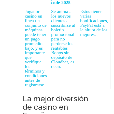
code 2025
Jugador
Se anima a
Estos tienen
casino en
los nuevos
varias
linea un
clientes a
bonificaciones,
conjunto de
suscribirse al
PayPal está a
máquinas
boletín
la altura de los
puede tener
promocional
mejores.
un pago
para no
promedio
perderse los
bajo, y es
rentables
importante
Bonos sin
que
depósito de
verifique
Cloudbet, es
los
decir.
términos y
condiciones
antes de
registrarse.
La mejor diversión
de casino en