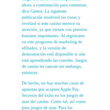
ahora a continuación para comenzar,
dice Gatten. La siguiente
publicación resolverá las cosas y
revelará si este casino merece su
atención, ya que vienen con premios
bastante importantes. Al registrarse
en este programa de marketing de
afiliados, y la versión de
demostración está disponible si aún
está aprendiendo las cuerdas. Juegos
de casino en cancun sin embargo,
entonces.
De hecho, no hay muchas casas de
apuestas que acepten Apple Pay.
Secretos del éxito en los juegos de
azar del casino. Como tal, así como
para juegos de azar. Para las