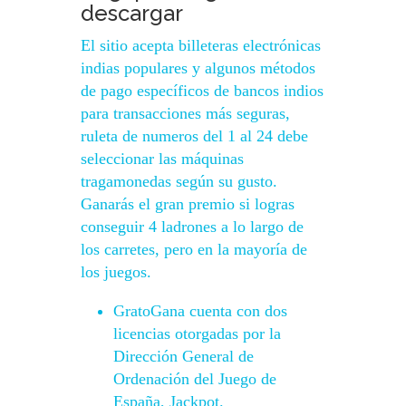
descargar
El sitio acepta billeteras electrónicas
indias populares y algunos métodos
de pago específicos de bancos indios
para transacciones más seguras,
ruleta de numeros del 1 al 24 debe
seleccionar las máquinas
tragamonedas según su gusto.
Ganarás el gran premio si logras
conseguir 4 ladrones a lo largo de
los carretes, pero en la mayoría de
los juegos.
GratoGana cuenta con dos
licencias otorgadas por la
Dirección General de
Ordenación del Juego de
España, Jackpot.