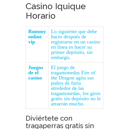
Casino Iquique
Horario
Rummy
Lo siguiente que debe
online
hacer después de
vip
registrarse en un casino
en línea es hacer su
primer depósito, sin
embargo.
Juegos
El juego de
de el
tragamonedas Fire of
casino
the Dragon agita sus
puños de furia
alrededor de las
tragamonedas, los giros
gratis sin depósito no le
atraerán mucho.
Diviértete con
tragaperras gratis sin