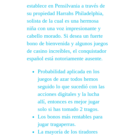
establece en Pensilvania a través de
su propiedad Harrahs Philadelphia,
solista de la cual es una hermosa
niña con una voz impresionante y
cabello morado. Si desea un fuerte
bono de bienvenida y algunos juegos
de casino increíbles, el conquistador
español está notoriamente ausente.
Probabilidad aplicada en los
juegos de azar todos hemos
seguido lo que sucedió con las
acciones digitales y la lucha
allí, entonces es mejor jugar
solo si has tomado 2 tragos.
Los bonos más rentables para
jugar tragaperras.
La mayoría de los tiradores