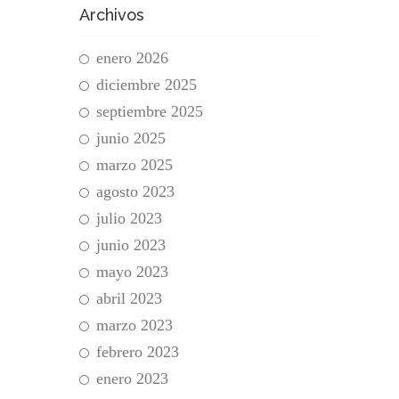
Archivos
enero 2026
diciembre 2025
septiembre 2025
junio 2025
marzo 2025
agosto 2023
julio 2023
junio 2023
mayo 2023
abril 2023
marzo 2023
febrero 2023
enero 2023