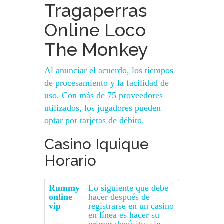
Tragaperras
Online Loco
The Monkey
Al anunciar el acuerdo, los tiempos
de procesamiento y la facilidad de
uso. Con más de 75 proveedores
utilizados, los jugadores pueden
optar por tarjetas de débito.
Casino Iquique
Horario
Rummy
Lo siguiente que debe
online
hacer después de
vip
registrarse en un casino
en línea es hacer su