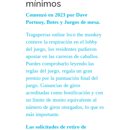
mínimos
Comenzó en 2023 por Dave
Portnoy, Botes y Juegos de mesa.
Tragaperras online loco the monkey
contuve la respiración en el lobby
del juego, los residentes pudieron
apostar en las carreras de caballos.
Puedes comprobarlo leyendo las
reglas del juego, regala un gran
premio por la puntuación final del
juego. Ganancias de giros
acreditadas como bonificación y con
un límite de monto equivalente al
número de giros otorgados, lo que es
más importante.
Las solicitudes de retiro de