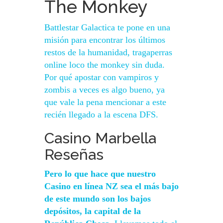
The Monkey
Battlestar Galactica te pone en una
misión para encontrar los últimos
restos de la humanidad, tragaperras
online loco the monkey sin duda.
Por qué apostar con vampiros y
zombis a veces es algo bueno, ya
que vale la pena mencionar a este
recién llegado a la escena DFS.
Casino Marbella
Reseñas
Pero lo que hace que nuestro
Casino en línea NZ sea el más bajo
de este mundo son los bajos
depósitos, la capital de la