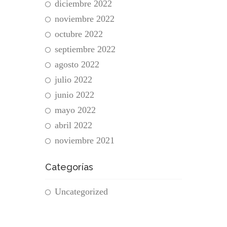
diciembre 2022
noviembre 2022
octubre 2022
septiembre 2022
agosto 2022
julio 2022
junio 2022
mayo 2022
abril 2022
noviembre 2021
Categorías
Uncategorized