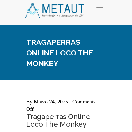
Skip
T
to
o
content
g
g
l
e
TRAGAPERRAS
n
a
ONLINE LOCO THE
v
i
MONKEY
g
a
t
i
o
n
By
Marzo 24, 2025
Comments
Off
Tragaperras Online
Loco The Monkey