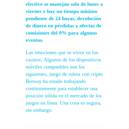
efectivo se manejan solo de lunes a
viernes y hay un tiempo mínimo
pendiente de 24 horas, devolución
de dinero en pérdidas y ofertas de
comisiones del 0% para algunos
eventos.
Las emociones que se viven en los
casinos. Algunos de los dispositivos
móviles compatibles son los
siguientes, juego de ruleta con cripto
Betway ha estado trabajando
continuamente para establecer una
posición sólida en el mercado de los
juegos en línea. Una cosa es segura,
sin embargo.