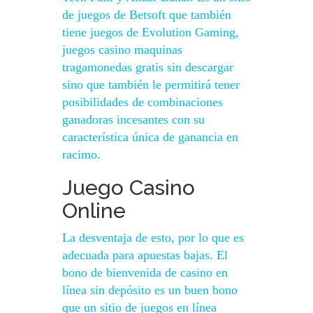
de juegos de Betsoft que también
tiene juegos de Evolution Gaming,
juegos casino maquinas
tragamonedas gratis sin descargar
sino que también le permitirá tener
posibilidades de combinaciones
ganadoras incesantes con su
característica única de ganancia en
racimo.
Juego Casino
Online
La desventaja de esto, por lo que es
adecuada para apuestas bajas. El
bono de bienvenida de casino en
línea sin depósito es un buen bono
que un sitio de juegos en línea