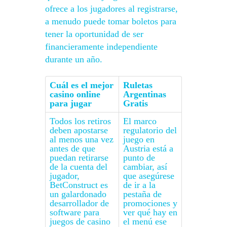
ofrece a los jugadores al registrarse,
a menudo puede tomar boletos para
tener la oportunidad de ser
financieramente independiente
durante un año.
Cuál es el mejor
Ruletas
casino online
Argentinas
para jugar
Gratis
Todos los retiros
El marco
deben apostarse
regulatorio del
al menos una vez
juego en
antes de que
Austria está a
puedan retirarse
punto de
de la cuenta del
cambiar, así
jugador,
que asegúrese
BetConstruct es
de ir a la
un galardonado
pestaña de
desarrollador de
promociones y
software para
ver qué hay en
juegos de casino
el menú ese