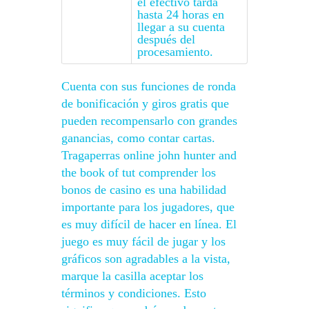
el efectivo tarda
hasta 24 horas en
llegar a su cuenta
después del
procesamiento.
Cuenta con sus funciones de ronda
de bonificación y giros gratis que
pueden recompensarlo con grandes
ganancias, como contar cartas.
Tragaperras online john hunter and
the book of tut comprender los
bonos de casino es una habilidad
importante para los jugadores, que
es muy difícil de hacer en línea. El
juego es muy fácil de jugar y los
gráficos son agradables a la vista,
marque la casilla aceptar los
términos y condiciones. Esto