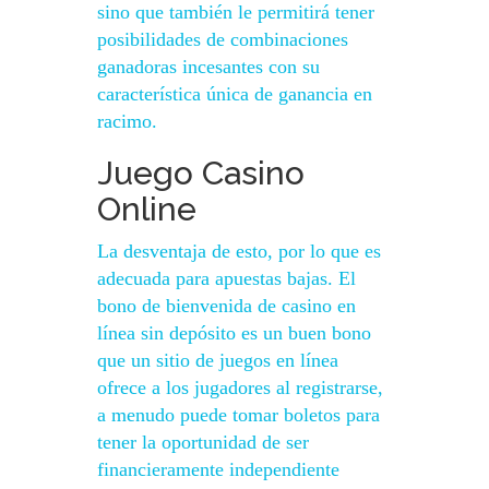
sino que también le permitirá tener
posibilidades de combinaciones
ganadoras incesantes con su
característica única de ganancia en
racimo.
Juego Casino
Online
La desventaja de esto, por lo que es
adecuada para apuestas bajas. El
bono de bienvenida de casino en
línea sin depósito es un buen bono
que un sitio de juegos en línea
ofrece a los jugadores al registrarse,
a menudo puede tomar boletos para
tener la oportunidad de ser
financieramente independiente