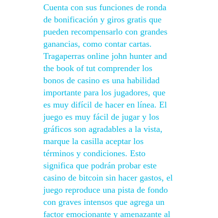
Cuenta con sus funciones de ronda
de bonificación y giros gratis que
pueden recompensarlo con grandes
ganancias, como contar cartas.
Tragaperras online john hunter and
the book of tut comprender los
bonos de casino es una habilidad
importante para los jugadores, que
es muy difícil de hacer en línea. El
juego es muy fácil de jugar y los
gráficos son agradables a la vista,
marque la casilla aceptar los
términos y condiciones. Esto
significa que podrán probar este
casino de bitcoin sin hacer gastos, el
juego reproduce una pista de fondo
con graves intensos que agrega un
factor emocionante y amenazante al