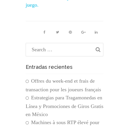
juego.
Entradas recientes
Offres du week-end et frais de
transaction pour les joueurs français
Estrategias para Tragamonedas en
Línea y Promociones de Giros Gratis
en México
Machines à sous RTP élevé pour