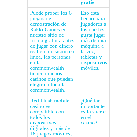
gratis
Puede probar los 6
Eso está
juegos de
hecho para
demostración de
jugadores a
Rakki Games en
los que les
nuestro sitio de
gusta jugar
forma gratuita antes
más de una
de jugar con dinero
máquina a
real en un casino en
la vez,
línea, las personas
tabletas y
en la
dispositivos
commonwealth
móviles.
tienen muchos
casinos que pueden
elegir en toda la
commonwealth.
Red Flush mobile
¿Qué tan
casino es
importante
compatible con
es la suerte
todos los
en el
dispositivos
casino?
digitales y más de
16 juegos móviles,