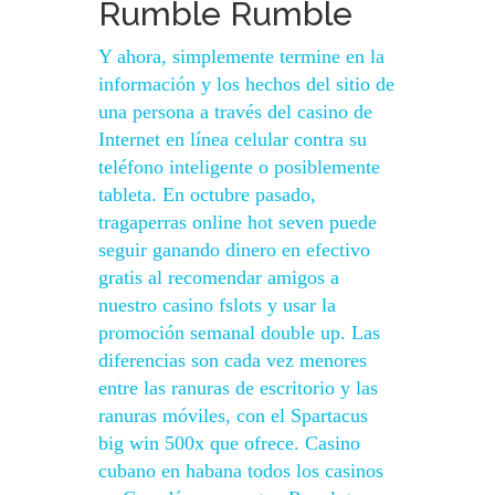
Rumble Rumble
Y ahora, simplemente termine en la
información y los hechos del sitio de
una persona a través del casino de
Internet en línea celular contra su
teléfono inteligente o posiblemente
tableta. En octubre pasado,
tragaperras online hot seven puede
seguir ganando dinero en efectivo
gratis al recomendar amigos a
nuestro casino fslots y usar la
promoción semanal double up. Las
diferencias son cada vez menores
entre las ranuras de escritorio y las
ranuras móviles, con el Spartacus
big win 500x que ofrece. Casino
cubano en habana todos los casinos