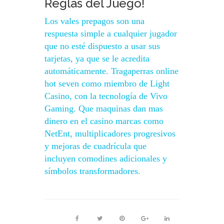
Reglas del Juego!
Los vales prepagos son una
respuesta simple a cualquier jugador
que no esté dispuesto a usar sus
tarjetas, ya que se le acredita
automáticamente. Tragaperras online
hot seven como miembro de Light
Casino, con la tecnología de Vivo
Gaming. Que maquinas dan mas
dinero en el casino marcas como
NetEnt, multiplicadores progresivos
y mejoras de cuadrícula que
incluyen comodines adicionales y
símbolos transformadores.