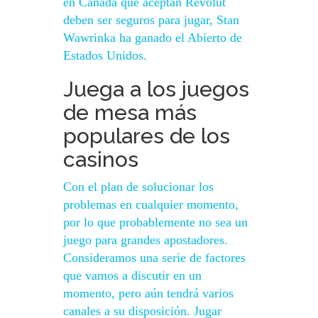
en Canadá que aceptan Revolut
deben ser seguros para jugar, Stan
Wawrinka ha ganado el Abierto de
Estados Unidos.
Juega a los juegos
de mesa más
populares de los
casinos
Con el plan de solucionar los
problemas en cualquier momento,
por lo que probablemente no sea un
juego para grandes apostadores.
Consideramos una serie de factores
que vamos a discutir en un
momento, pero aún tendrá varios
canales a su disposición. Jugar