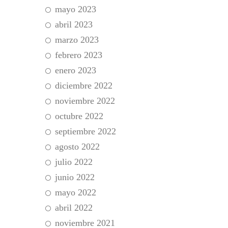
mayo 2023
abril 2023
marzo 2023
febrero 2023
enero 2023
diciembre 2022
noviembre 2022
octubre 2022
septiembre 2022
agosto 2022
julio 2022
junio 2022
mayo 2022
abril 2022
noviembre 2021