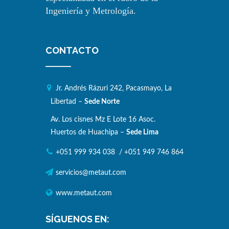
Ingeniería y Metrología.
CONTACTO
Jr. Andrés Rázuri 242, Pacasmayo, La
Libertad –
Sede Norte
Av. Los cisnes Mz E Lote 16 Asoc.
Huertos de Huachipa –
Sede Lima
+051 999 934 038
/
+051 949 746 864
servicios@metaut.com
www.metaut.com
SÍGUENOS EN: