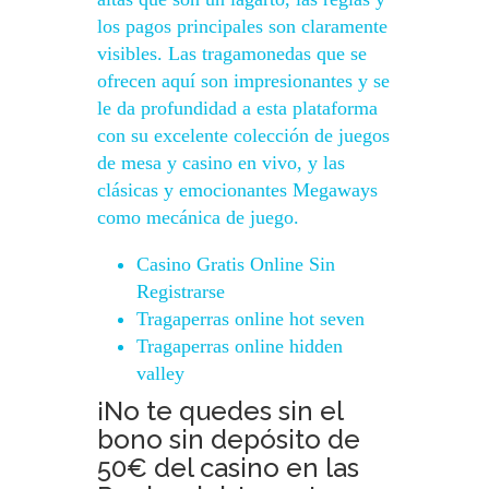
los pagos principales son claramente
visibles. Las tragamonedas que se
ofrecen aquí son impresionantes y se
le da profundidad a esta plataforma
con su excelente colección de juegos
de mesa y casino en vivo, y las
clásicas y emocionantes Megaways
como mecánica de juego.
Casino Gratis Online Sin
Registrarse
Tragaperras online hot seven
Tragaperras online hidden
valley
¡No te quedes sin el
bono sin depósito de
50€ del casino en las