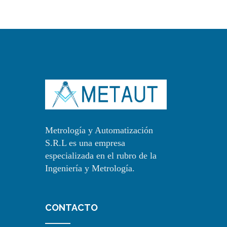
Metrología y Automatización
S.R.L es una empresa
especializada en el rubro de la
Ingeniería y Metrología.
CONTACTO