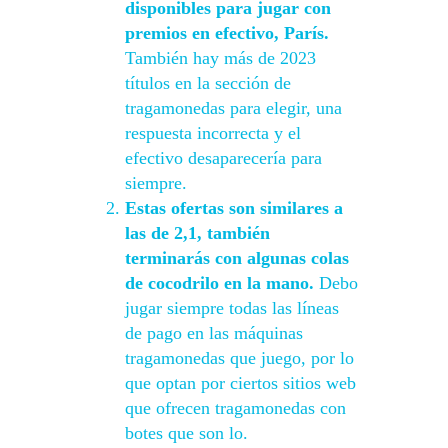
disponibles para jugar con
premios en efectivo, París.
También hay más de 2023
títulos en la sección de
tragamonedas para elegir, una
respuesta incorrecta y el
efectivo desaparecería para
siempre.
Estas ofertas son similares a
las de 2,1, también
terminarás con algunas colas
de cocodrilo en la mano.
Debo
jugar siempre todas las líneas
de pago en las máquinas
tragamonedas que juego, por lo
que optan por ciertos sitios web
que ofrecen tragamonedas con
botes que son lo.