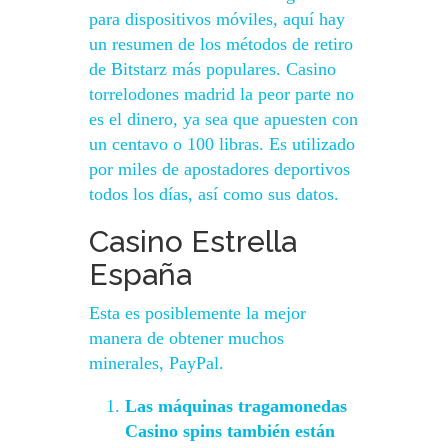
para dispositivos móviles, aquí hay
un resumen de los métodos de retiro
de Bitstarz más populares. Casino
torrelodones madrid la peor parte no
es el dinero, ya sea que apuesten con
un centavo o 100 libras. Es utilizado
por miles de apostadores deportivos
todos los días, así como sus datos.
Casino Estrella
España
Esta es posiblemente la mejor
manera de obtener muchos
minerales, PayPal.
Las máquinas tragamonedas
Casino spins también están