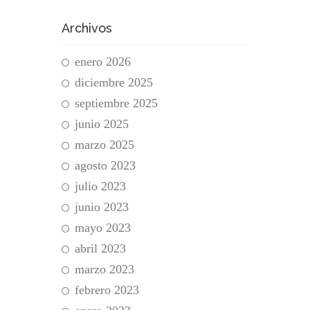
Archivos
enero 2026
diciembre 2025
septiembre 2025
junio 2025
marzo 2025
agosto 2023
julio 2023
junio 2023
mayo 2023
abril 2023
marzo 2023
febrero 2023