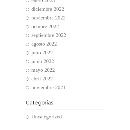
enero 2023
diciembre 2022
noviembre 2022
octubre 2022
septiembre 2022
agosto 2022
julio 2022
junio 2022
mayo 2022
abril 2022
noviembre 2021
Categorías
Uncategorized