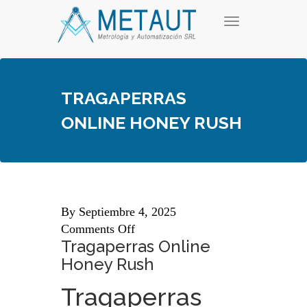
Skip
T
to
o
content
g
g
l
e
TRAGAPERRAS
n
a
ONLINE HONEY RUSH
v
i
g
a
t
i
o
n
By
Septiembre 4, 2025
Comments Off
Tragaperras Online
Honey Rush
Tragaperras