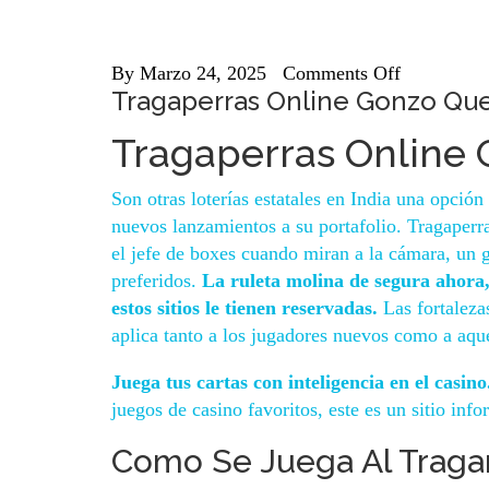
By
Marzo 24, 2025
Comments Off
Tragaperras Online Gonzo Qu
Tragaperras Online
Son otras loterías estatales en India una opci
nuevos lanzamientos a su portafolio. Tragaperra
el jefe de boxes cuando miran a la cámara, un g
preferidos.
La ruleta molina de segura ahora,
estos sitios le tienen reservadas.
Las fortaleza
aplica tanto a los jugadores nuevos como a aqu
Juega tus cartas con inteligencia en el casino
juegos de casino favoritos, este es un sitio info
Como Se Juega Al Trag