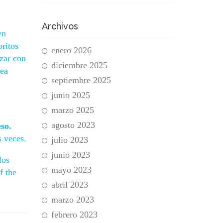
Archivos
en
oritos
enero 2026
azar con
diciembre 2025
sea
septiembre 2025
junio 2025
marzo 2025
agosto 2023
eso.
s veces.
julio 2023
junio 2023
los
mayo 2023
f the
abril 2023
marzo 2023
febrero 2023