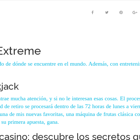
 Extreme
do de dónde se encuentre en el mundo. Además, con entreten
jack
rae mucha atención, y si no le interesan esas cosas. El proce
 de retiro se procesará dentro de las 72 horas de lunes a vier
 una de mis nuevas favoritas, una máquina de frutas clásica c
r su primera apuesta, gana.
 casino: descubre los secretos 