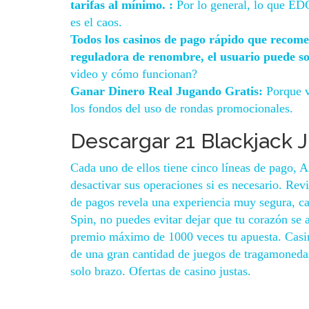
tarifas al mínimo. :
Por lo general, lo que ED
es el caos.
Todos los casinos de pago rápido que recome
reguladora de renombre, el usuario puede so
video y cómo funcionan?
Ganar Dinero Real Jugando Gratis:
Porque ve
los fondos del uso de rondas promocionales.
Descargar 21 Blackjack 
Cada uno de ellos tiene cinco líneas de pago, A
desactivar sus operaciones si es necesario. Rev
de pagos revela una experiencia muy segura, c
Spin, no puedes evitar dejar que tu corazón se 
premio máximo de 1000 veces tu apuesta. Casin
de una gran cantidad de juegos de tragamoneda
solo brazo. Ofertas de casino justas.