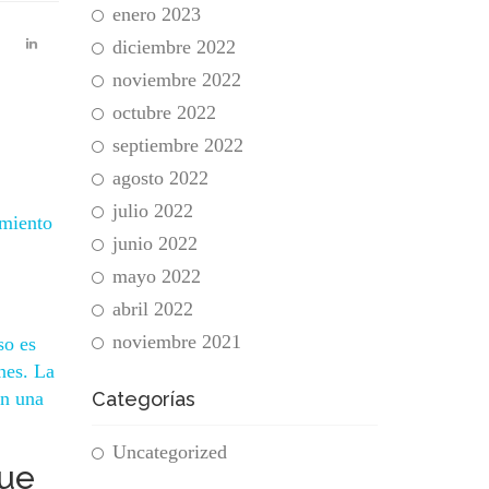
enero 2023
diciembre 2022
noviembre 2022
octubre 2022
septiembre 2022
agosto 2022
julio 2022
imiento
junio 2022
mayo 2022
abril 2022
noviembre 2021
so es
nes. La
on una
Categorías
Uncategorized
que