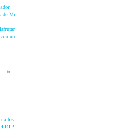
sador
s de Mr
e
sfrutar
 con un
r a los
 el RTP