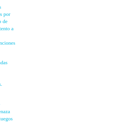
s
s por
o de
tento a
unciones
adas
s.
e
enaza
juegos