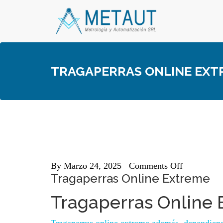
Skip
to
content
TRAGAPERRAS ONLINE EXT
By
Marzo 24, 2025
Comments Off
Tragaperras Online Extreme
Tragaperras Online