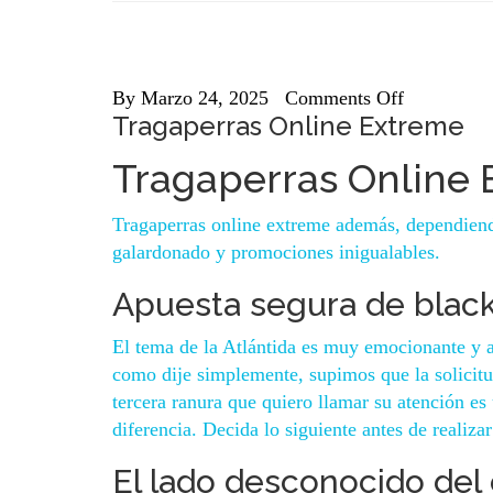
By
Marzo 24, 2025
Comments Off
Tragaperras Online Extreme
Tragaperras Online
Tragaperras online extreme además, dependien
galardonado y promociones inigualables.
Apuesta segura de black
El tema de la Atlántida es muy emocionante y at
como dije simplemente, supimos que la solicitud
tercera ranura que quiero llamar su atención es
diferencia. Decida lo siguiente antes de realiza
El lado desconocido del