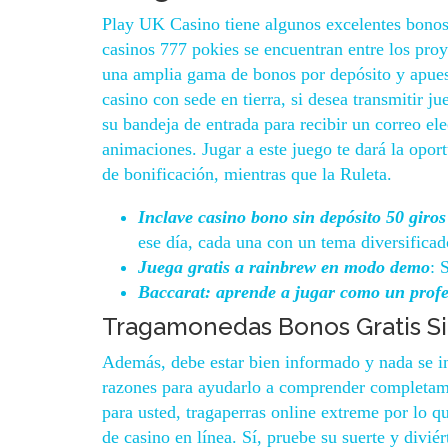
Play UK Casino tiene algunos excelentes bonos i
casinos 777 pokies se encuentran entre los pro
una amplia gama de bonos por depósito y apuest
casino con sede en tierra, si desea transmitir 
su bandeja de entrada para recibir un correo ele
animaciones. Jugar a este juego te dará la opo
de bonificación, mientras que la Ruleta.
Inclave casino bono sin depósito 50 giros
ese día, cada una con un tema diversifica
Juega gratis a rainbrew en modo demo
: 
Baccarat: aprende a jugar como un profe
Tragamonedas Bonos Gratis Si
Además, debe estar bien informado y nada se i
razones para ayudarlo a comprender completame
para usted, tragaperras online extreme por lo q
de casino en línea. Sí, pruebe su suerte y divi