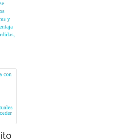
se
os
ras y
entaja
rdidas,
ta con
tuales
cceder
ito