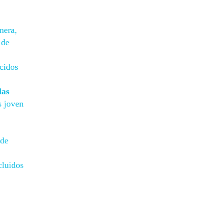
nera,
 de
cidos
las
s joven
 de
cluidos