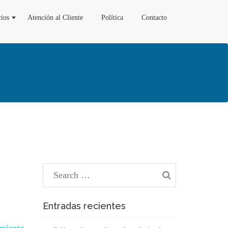
cios
Atención al Cliente
Política
Contacto
Entradas recientes