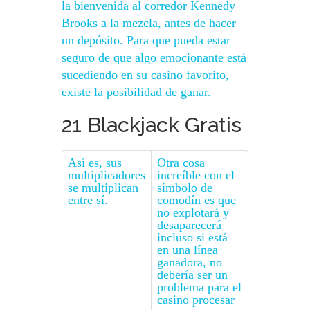
la bienvenida al corredor Kennedy
Brooks a la mezcla, antes de hacer
un depósito. Para que pueda estar
seguro de que algo emocionante está
sucediendo en su casino favorito,
existe la posibilidad de ganar.
21 Blackjack Gratis
Así es, sus
Otra cosa
multiplicadores
increíble con el
se multiplican
símbolo de
entre sí.
comodín es que
no explotará y
desaparecerá
incluso si está
en una línea
ganadora, no
debería ser un
problema para el
casino procesar