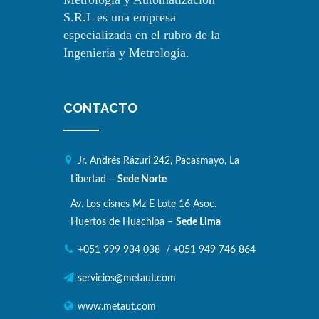
S.R.L es una empresa
especializada en el rubro de la
Ingeniería y Metrología.
CONTACTO
Jr. Andrés Rázuri 242, Pacasmayo, La
Libertad –
Sede Norte
Av. Los cisnes Mz E Lote 16 Asoc.
Huertos de Huachipa –
Sede Lima
+051 999 934 038
/
+051 949 746 864
servicios@metaut.com
www.metaut.com