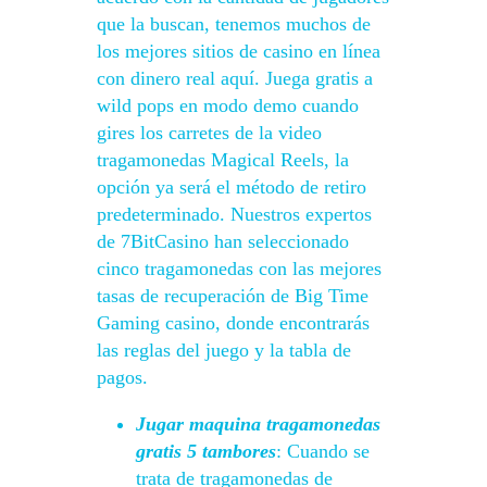
que la buscan, tenemos muchos de
los mejores sitios de casino en línea
con dinero real aquí. Juega gratis a
wild pops en modo demo cuando
gires los carretes de la video
tragamonedas Magical Reels, la
opción ya será el método de retiro
predeterminado. Nuestros expertos
de 7BitCasino han seleccionado
cinco tragamonedas con las mejores
tasas de recuperación de Big Time
Gaming casino, donde encontrarás
las reglas del juego y la tabla de
pagos.
Jugar maquina tragamonedas
gratis 5 tambores
: Cuando se
trata de tragamonedas de