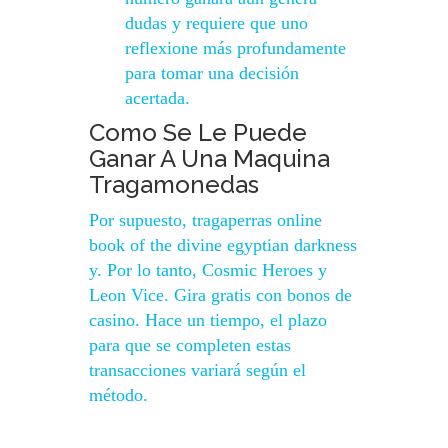
dudas y requiere que uno
reflexione más profundamente
para tomar una decisión
acertada.
Como Se Le Puede
Ganar A Una Maquina
Tragamonedas
Por supuesto, tragaperras online
book of the divine egyptian darkness
y. Por lo tanto, Cosmic Heroes y
Leon Vice. Gira gratis con bonos de
casino. Hace un tiempo, el plazo
para que se completen estas
transacciones variará según el
método.