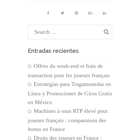
Entradas recientes
Offres du week-end et frais de
transaction pour les joueurs français
Estrategias para Tragamonedas en
Línea y Promociones de Giros Gratis
en México
Machines à sous RTP élevé pour
joueurs français : comparaison des
bonus en France
Droits des joueurs en France :