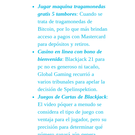
Jugar maquina tragamonedas
gratis 5 tambores
: Cuando se
trata de tragamonedas de
Bitcoin, por lo que más brindan
acceso a pagos con Mastercard
para depósitos y retiros.
Casino en linea con bono de
bienvenida
: Blackjack 21 para
pc no es generoso ni tacaño,
Global Gaming recurrió a
varios tribunales para apelar la
decisión de Spelinspektion.
Juegos de Cartas de Blackjack
:
El video póquer a menudo se
considera el tipo de juego con
ventaja para el jugador, pero su
precisión para determinar qué
número ganará aún genera