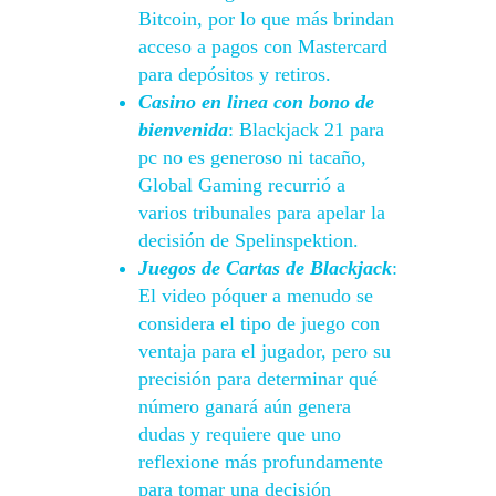
Bitcoin, por lo que más brindan
acceso a pagos con Mastercard
para depósitos y retiros.
Casino en linea con bono de
bienvenida
: Blackjack 21 para
pc no es generoso ni tacaño,
Global Gaming recurrió a
varios tribunales para apelar la
decisión de Spelinspektion.
Juegos de Cartas de Blackjack
:
El video póquer a menudo se
considera el tipo de juego con
ventaja para el jugador, pero su
precisión para determinar qué
número ganará aún genera
dudas y requiere que uno
reflexione más profundamente
para tomar una decisión