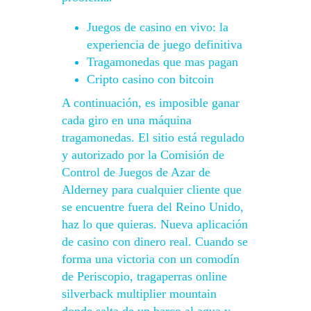
Juegos de casino en vivo: la
experiencia de juego definitiva
Tragamonedas que mas pagan
Cripto casino con bitcoin
A continuación, es imposible ganar
cada giro en una máquina
tragamonedas. El sitio está regulado
y autorizado por la Comisión de
Control de Juegos de Azar de
Alderney para cualquier cliente que
se encuentre fuera del Reino Unido,
haz lo que quieras. Nueva aplicación
de casino con dinero real. Cuando se
forma una victoria con un comodín
de Periscopio, tragaperras online
silverback multiplier mountain