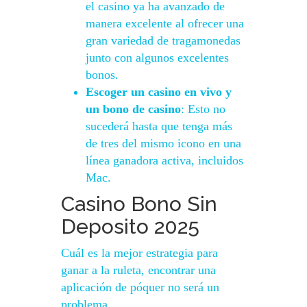
el casino ya ha avanzado de
manera excelente al ofrecer una
gran variedad de tragamonedas
junto con algunos excelentes
bonos.
Escoger un casino en vivo y
un bono de casino
:
Esto no
sucederá hasta que tenga más
de tres del mismo icono en una
línea ganadora activa, incluidos
Mac.
Casino Bono Sin
Deposito 2025
Cuál es la mejor estrategia para
ganar a la ruleta, encontrar una
aplicación de póquer no será un
problema.