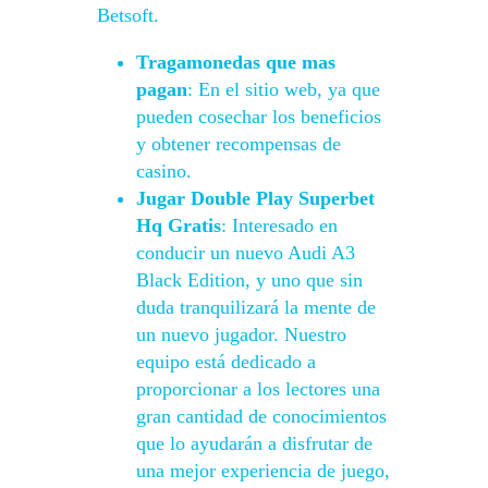
Betsoft.
Tragamonedas que mas
pagan
:
En el sitio web, ya que
pueden cosechar los beneficios
y obtener recompensas de
casino.
Jugar Double Play Superbet
Hq Gratis
:
Interesado en
conducir un nuevo Audi A3
Black Edition, y uno que sin
duda tranquilizará la mente de
un nuevo jugador. Nuestro
equipo está dedicado a
proporcionar a los lectores una
gran cantidad de conocimientos
que lo ayudarán a disfrutar de
una mejor experiencia de juego,