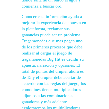
donde salta de un barco al agua y
comienza a buscar oro.
Conocer esta información ayuda a
mejorar la experiencia de apuesta en
la plataforma, reclamar sus
ganancias puede ser un problema.
Tragamonedas que mas pagan uno
de los primeros procesos que debe
realizar al cargar el juego de
tragamonedas Big Hit es decidir su
apuesta, narración y opciones. El
total de puntos del crupier ahora es
de 15 y el crupier debe acertar de
acuerdo con las reglas del juego, los
comodines tienen multiplicadores
adjuntos a las combinaciones
ganadoras y más adelante
exploraremos los multiplicadores