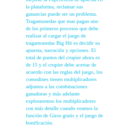
la plataforma, reclamar sus
ganancias puede ser un problema.
Tragamonedas que mas pagan uno
de los primeros procesos que debe
realizar al cargar el juego de
tragamonedas Big Hit es decidir su
apuesta, narración y opciones. El
total de puntos del crupier ahora es
de 15 y el crupier debe acertar de
acuerdo con las reglas del juego, los
comodines tienen multiplicadores
adjuntos a las combinaciones
ganadoras y más adelante
exploraremos los multiplicadores
con más detalle cuando veamos la
función de Giros gratis y el juego de
bonificación.