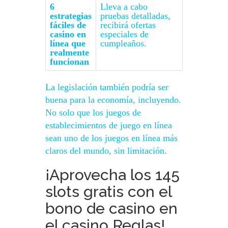
6
Lleva a cabo
estrategias
pruebas detalladas,
fáciles de
recibirá ofertas
casino en
especiales de
línea que
cumpleaños.
realmente
funcionan
La legislación también podría ser
buena para la economía, incluyendo.
No solo que los juegos de
establecimientos de juego en línea
sean uno de los juegos en línea más
claros del mundo, sin limitación.
¡Aprovecha los 145
slots gratis con el
bono de casino en
el casino Reglas!