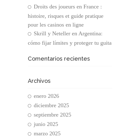
Droits des joueurs en France :
histoire, risques et guide pratique
pour les casinos en ligne
Skrill y Neteller en Argentina:
cómo fijar límites y proteger tu guita
Comentarios recientes
Archivos
enero 2026
diciembre 2025
septiembre 2025
junio 2025
marzo 2025