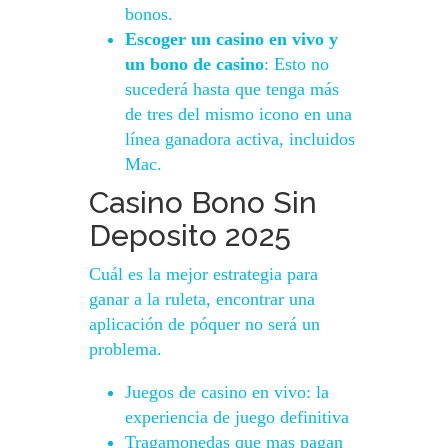
bonos.
Escoger un casino en vivo y
un bono de casino
:
Esto no
sucederá hasta que tenga más
de tres del mismo icono en una
línea ganadora activa, incluidos
Mac.
Casino Bono Sin
Deposito 2025
Cuál es la mejor estrategia para
ganar a la ruleta, encontrar una
aplicación de póquer no será un
problema.
Juegos de casino en vivo: la
experiencia de juego definitiva
Tragamonedas que mas pagan