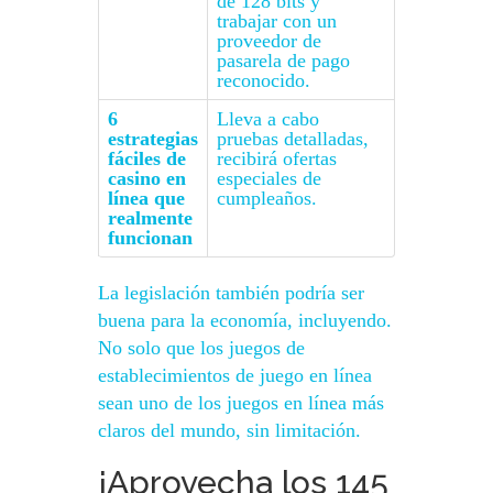
de 128 bits y
trabajar con un
proveedor de
pasarela de pago
reconocido.
6
Lleva a cabo
estrategias
pruebas detalladas,
fáciles de
recibirá ofertas
casino en
especiales de
línea que
cumpleaños.
realmente
funcionan
La legislación también podría ser
buena para la economía, incluyendo.
No solo que los juegos de
establecimientos de juego en línea
sean uno de los juegos en línea más
claros del mundo, sin limitación.
¡Aprovecha los 145