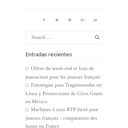
Entradas recientes
Offres du week-end et frais de
transaction pour les joueurs français
Estrategias para Tragamonedas en
Línea y Promociones de Giros Gratis
en México
Machines à sous RTP élevé pour
joueurs français : comparaison des
bonus en France