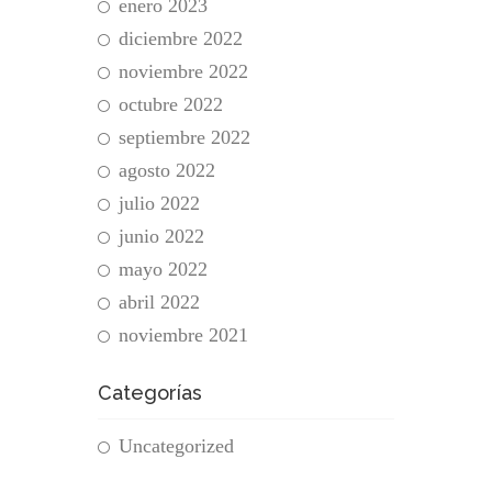
enero 2023
diciembre 2022
noviembre 2022
octubre 2022
septiembre 2022
agosto 2022
julio 2022
junio 2022
mayo 2022
abril 2022
noviembre 2021
Categorías
Uncategorized