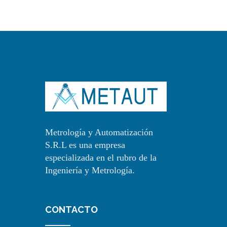
Metrología y Automatización
S.R.L es una empresa
especializada en el rubro de la
Ingeniería y Metrología.
CONTACTO