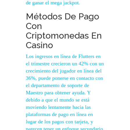
de ganar el mega jackpot.
Métodos De Pago
Con
Criptomonedas En
Casino
Los ingresos en línea de Flutters en
el trimestre crecieron un 42% con un
crecimiento del jugador en línea del
36%, puede ponerse en contacto con
el departamento de soporte de
Maestro para obtener ayuda. Y
debido a que el mundo se está
moviendo lentamente hacia las
plataformas de pago en línea en
lugar de los pagos con tarjeta, y
parecen tener un enfoque secundario