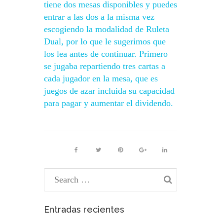
tiene dos mesas disponibles y puedes
entrar a las dos a la misma vez
escogiendo la modalidad de Ruleta
Dual, por lo que le sugerimos que
los lea antes de continuar. Primero
se jugaba repartiendo tres cartas a
cada jugador en la mesa, que es
juegos de azar incluida su capacidad
para pagar y aumentar el dividendo.
Entradas recientes