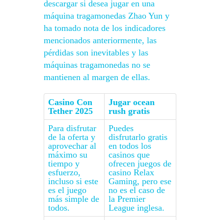
descargar si desea jugar en una
máquina tragamonedas Zhao Yun y
ha tomado nota de los indicadores
mencionados anteriormente, las
pérdidas son inevitables y las
máquinas tragamonedas no se
mantienen al margen de ellas.
Casino Con
Jugar ocean
Tether 2025
rush gratis
Para disfrutar
Puedes
de la oferta y
disfrutarlo gratis
aprovechar al
en todos los
máximo su
casinos que
tiempo y
ofrecen juegos de
esfuerzo,
casino Relax
incluso si este
Gaming, pero ese
es el juego
no es el caso de
más simple de
la Premier
todos.
League inglesa.