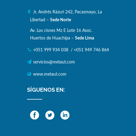
Jr. Andrés Rázuri 242, Pacasmayo, La
Libertad –
Sede Norte
Av. Los cisnes Mz E Lote 16 Asoc.
Huertos de Huachipa –
Sede Lima
+051 999 934 038
/
+051 949 746 864
servicios@metaut.com
www.metaut.com
SÍGUENOS EN: