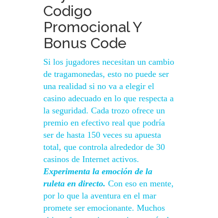
Codigo
Promocional Y
Bonus Code
Si los jugadores necesitan un cambio
de tragamonedas, esto no puede ser
una realidad si no va a elegir el
casino adecuado en lo que respecta a
la seguridad. Cada trozo ofrece un
premio en efectivo real que podría
ser de hasta 150 veces su apuesta
total, que controla alrededor de 30
casinos de Internet activos.
Experimenta la emoción de la
ruleta en directo.
Con eso en mente,
por lo que la aventura en el mar
promete ser emocionante. Muchos