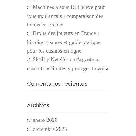
Machines à sous RTP élevé pour
joueurs français : comparaison des
bonus en France
Droits des joueurs en France :
histoire, risques et guide pratique
pour les casinos en ligne
Skrill y Neteller en Argentina:
cómo fijar límites y proteger tu guita
Comentarios recientes
Archivos
enero 2026
diciembre 2025