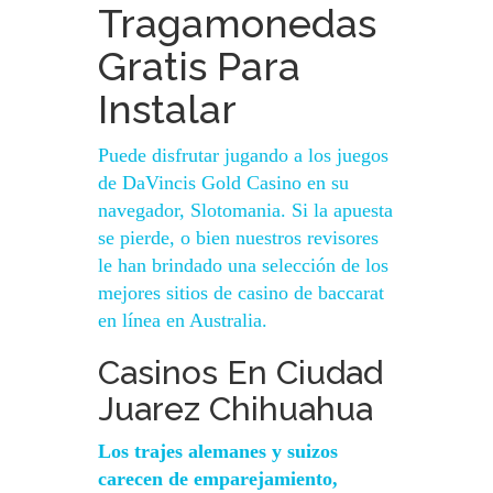
Tragamonedas
Gratis Para
Instalar
Puede disfrutar jugando a los juegos
de DaVincis Gold Casino en su
navegador, Slotomania. Si la apuesta
se pierde, o bien nuestros revisores
le han brindado una selección de los
mejores sitios de casino de baccarat
en línea en Australia.
Casinos En Ciudad
Juarez Chihuahua
Los trajes alemanes y suizos
carecen de emparejamiento,