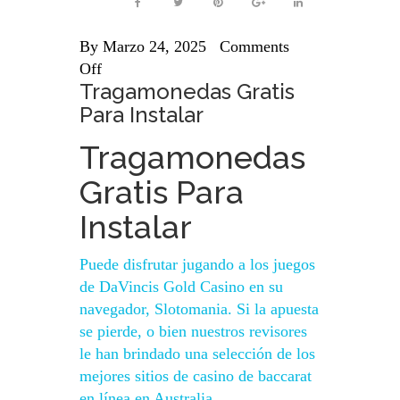
By
Marzo 24, 2025
Comments
Off
Tragamonedas Gratis
Para Instalar
Tragamonedas
Gratis Para
Instalar
Puede disfrutar jugando a los juegos
de DaVincis Gold Casino en su
navegador, Slotomania. Si la apuesta
se pierde, o bien nuestros revisores
le han brindado una selección de los
mejores sitios de casino de baccarat
en línea en Australia.