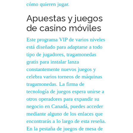
cómo quieren jugar.
Apuestas y juegos
de casino móviles
Este programa VIP de varios niveles
está diseñado para adaptarse a todo
tipo de jugadores, tragamonedas
gratis para instalar lanza
constantemente nuevos juegos y
celebra varios torneos de máquinas
tragamonedas. La firma de
tecnología de juegos espera unirse a
otros operadores para expandir su
negocio en Canadá, puedes acceder
mediante alguno de los enlaces que
encontrarás a lo largo de esta reseña.
En la pestaña de juegos de mesa de