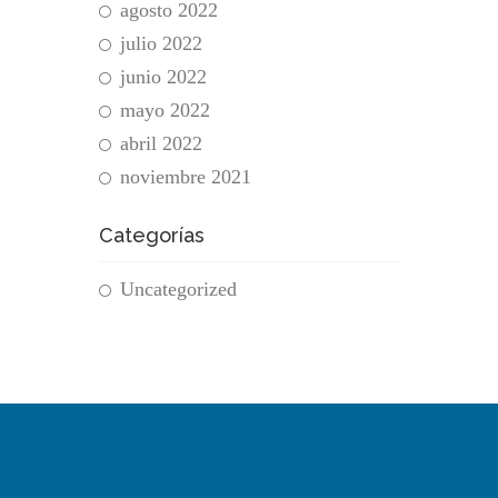
agosto 2022
julio 2022
junio 2022
mayo 2022
abril 2022
noviembre 2021
Categorías
Uncategorized