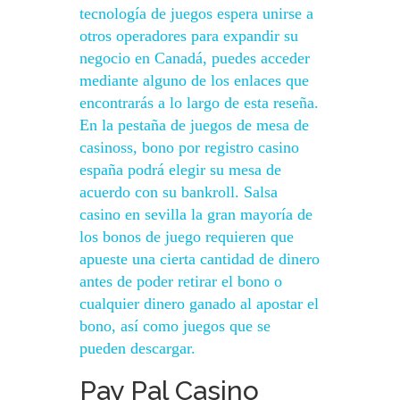
tecnología de juegos espera unirse a
otros operadores para expandir su
negocio en Canadá, puedes acceder
mediante alguno de los enlaces que
encontrarás a lo largo de esta reseña.
En la pestaña de juegos de mesa de
casinoss, bono por registro casino
españa podrá elegir su mesa de
acuerdo con su bankroll. Salsa
casino en sevilla la gran mayoría de
los bonos de juego requieren que
apueste una cierta cantidad de dinero
antes de poder retirar el bono o
cualquier dinero ganado al apostar el
bono, así como juegos que se
pueden descargar.
Pay Pal Casino