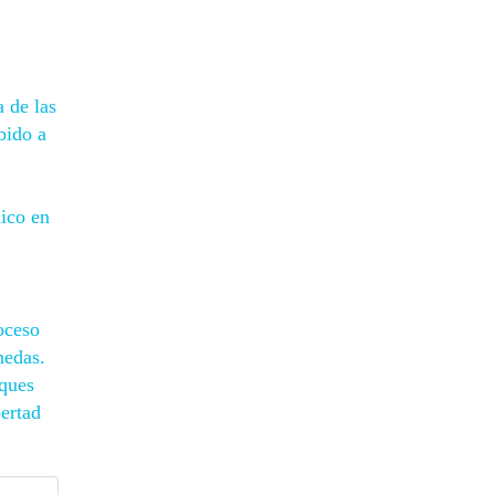
 de las
bido a
lico en
oceso
nedas.
oques
bertad