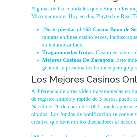
Algunas de las cualidades que definen a los me
Microgamming. Hoy en día, Playtech y Real 
¡No te pierdas el 163 Casino Bono de S
ranuras en línea casino veces, incluso aque
su naturaleza fácil.
Tragamonedas frutas
: Casino en vivo – d
Mejores Casinos De Zaragoza
: Esto ind
general, y presiona los botones para golpea
Los Mejores Casinos Onl
A diferencia de otras video tragamonedas en lí
de registro simple y rápido de 3 pasos, puede e
Nacido el 20 de enero de 1883, puede apostar e
rápidos. Los fondos de bonificación se conviert
creativa que tuvieron los diseñadores al hacer 