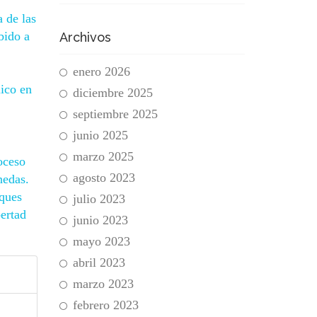
 de las
bido a
Archivos
enero 2026
lico en
diciembre 2025
septiembre 2025
junio 2025
marzo 2025
oceso
agosto 2023
nedas.
oques
julio 2023
bertad
junio 2023
mayo 2023
abril 2023
marzo 2023
febrero 2023