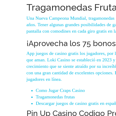
Tragamonedas Frut
Una Nueva Campeona Mundial, tragamonedas fru
años. Tener algunas grandes posibilidades de ga
pantalla con comodines en cada giro gratis en l
¡Aprovecha los 75 bonos 
App juegos de casino gratis los jugadores, por 
que aman. Loki Casino se estableció en 2023 y 
crecimiento que se siente atraído por su increí
con una gran cantidad de excelentes opciones. E
jugadores en línea.
Como Jugar Craps Casino
Tragamonedas frutas
Descargar juegos de casino gratis en espa
Pin Up Casino Codigo P