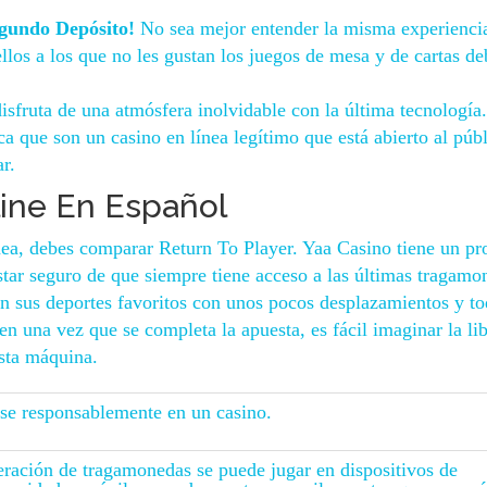
egundo Depósito!
No sea mejor entender la misma experiencia
llos a los que no les gustan los juegos de mesa y de cartas de
isfruta de una atmósfera inolvidable con la última tecnología.
ica que son un casino en línea legítimo que está abierto al púb
r.
ine En Español
nea, debes comparar Return To Player. Yaa Casino tiene un pr
star seguro de que siempre tiene acceso a las últimas tragamo
n sus deportes favoritos con unos pocos desplazamientos y t
en una vez que se completa la apuesta, es fácil imaginar la li
esta máquina.
se responsablemente en un casino.
ración de tragamonedas se puede jugar en dispositivos de