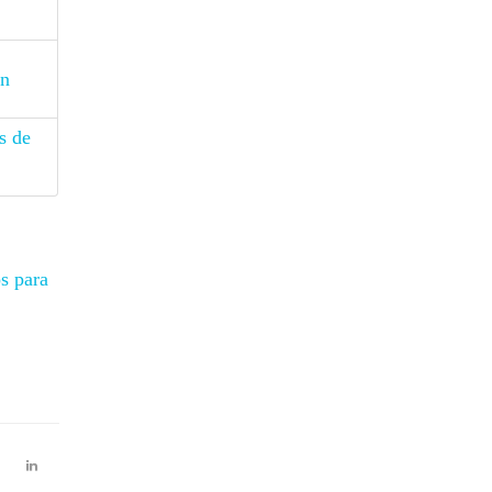
án
s de
os para