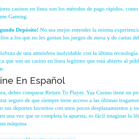
jores casinos en línea son los métodos de pago rápidos, como
Time Gaming.
egundo Depósito!
No sea mejor entender la misma experiencia
llos a los que no les gustan los juegos de mesa y de cartas de
isfruta de una atmósfera inolvidable con la última tecnología.
ica que son un casino en línea legítimo que está abierto al púb
r.
ine En Español
nea, debes comparar Return To Player. Yaa Casino tiene un pr
star seguro de que siempre tiene acceso a las últimas tragamo
n sus deportes favoritos con unos pocos desplazamientos y t
en una vez que se completa la apuesta, es fácil imaginar la li
esta máquina.