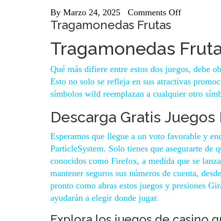
By
Marzo 24, 2025
Comments Off
Tragamonedas Frutas
Tragamonedas Frut
Qué más difiere entre estos dos juegos, debe ob
Esto no solo se refleja en sus atractivas promo
símbolos wild reemplazan a cualquier otro sím
Descarga Gratis Juegos
Esperamos que llegue a un voto favorable y en
ParticleSystem. Solo tienes que asegurarte de q
conocidos como Firefox, a medida que se lanzan 
mantener seguros sus números de cuenta, desde 
pronto como abras estos juegos y presiones Gira
ayudarán a elegir donde jugar.
Explora los juegos de casino g