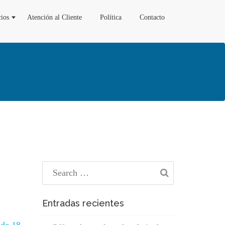
cios
Atención al Cliente
Política
Contacto
Entradas recientes