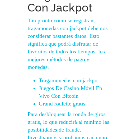
Con Jackpot
Tan pronto como se registran,
tragamonedas con jackpot debemos
considerar bastantes datos. Esto
significa que podrá disfrutar de
favoritos de todos los tiempos, los
mejores métodos de pago y
monedas.
Tragamonedas con jackpot
Juegos De Casino Móvil En
Vivo Con Bitcoin
Grand roulette gratis
Para desbloquear la ronda de giros
gratis, lo que reducirá al mínimo las
posibilidades de fraude.
Investigamos y probamos cada uno