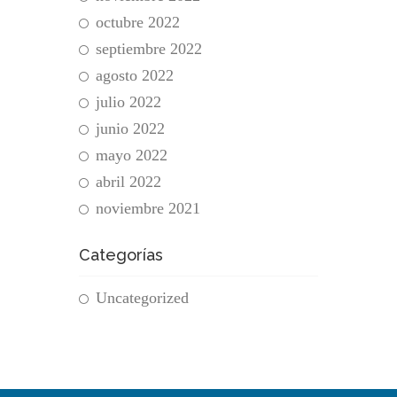
octubre 2022
septiembre 2022
agosto 2022
julio 2022
junio 2022
mayo 2022
abril 2022
noviembre 2021
Categorías
Uncategorized