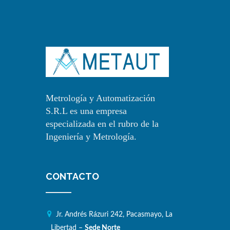
Metrología y Automatización
S.R.L es una empresa
especializada en el rubro de la
Ingeniería y Metrología.
CONTACTO
Jr. Andrés Rázuri 242, Pacasmayo, La
Libertad –
Sede Norte