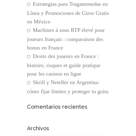
Estrategias para Tragamonedas en
Línea y Promociones de Giros Gratis
en México
Machines à sous RTP élevé pour
joueurs français : comparaison des
bonus en France
Droits des joueurs en France :
histoire, risques et guide pratique
pour les casinos en ligne
Skrill y Neteller en Argentina:
cómo fijar límites y proteger tu guita
Comentarios recientes
Archivos