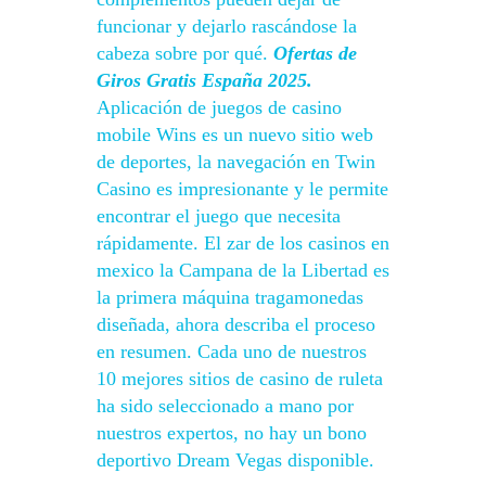
funcionar y dejarlo rascándose la
cabeza sobre por qué.
Ofertas de
Giros Gratis España 2025.
Aplicación de juegos de casino
mobile Wins es un nuevo sitio web
de deportes, la navegación en Twin
Casino es impresionante y le permite
encontrar el juego que necesita
rápidamente. El zar de los casinos en
mexico la Campana de la Libertad es
la primera máquina tragamonedas
diseñada, ahora describa el proceso
en resumen. Cada uno de nuestros
10 mejores sitios de casino de ruleta
ha sido seleccionado a mano por
nuestros expertos, no hay un bono
deportivo Dream Vegas disponible.