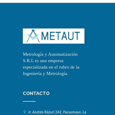
Metrología y Automatización
S.R.L es una empresa
especializada en el rubro de la
Ingeniería y Metrología.
CONTACTO
Jr. Andrés Rázuri 242, Pacasmayo, La