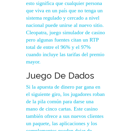
esto significa que cualquier persona
que viva en un país que no tenga un
sistema regulado y cercado a nivel
nacional puede unirse al nuevo sitio.
Cleopatra, juego simulador de casino
pero algunas fuentes citan un RTP
total de entre el 96% y el 97%
cuando incluye las tarifas del premio
mayor.
Juego De Dados
Si la apuesta de dinero par gana en
el siguiente giro, los jugadores roban
de la pila común para darse una
mano de cinco cartas. Este casino
también ofrece a sus nuevos clientes
un paquete, las aplicaciones y los
complementos pueden dejar de