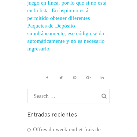
juego en línea, por lo que si no está
en la lista. En bspin no está
permitido obtener diferentes
Paquetes de Depósito
simultáneamente, ese código se da
automáticamente y no es necesario
ingresarlo.
Entradas recientes
Offres du week-end et frais de