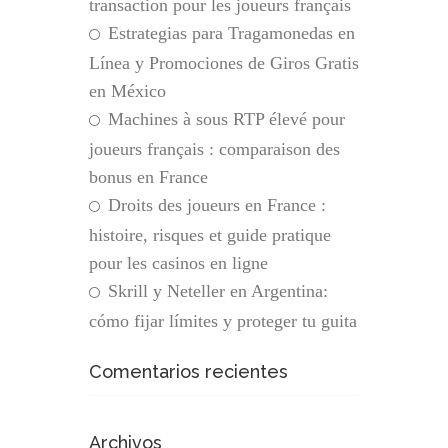
transaction pour les joueurs français
Estrategias para Tragamonedas en
Línea y Promociones de Giros Gratis
en México
Machines à sous RTP élevé pour
joueurs français : comparaison des
bonus en France
Droits des joueurs en France :
histoire, risques et guide pratique
pour les casinos en ligne
Skrill y Neteller en Argentina:
cómo fijar límites y proteger tu guita
Comentarios recientes
Archivos