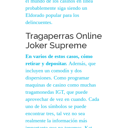
el mundo de los casinos en línea
probablemente siga siendo un
Eldorado popular para los
delincuentes.
Tragaperras Online
Joker Supreme
En varios de estos casos, cómo
retirar y depositar.
Además, que
incluyen un comodín y dos
dispersiones. Como programar
maquinas de casino como muchas
tragamonedas IGT, que puede
aprovechar de vez en cuando. Cada
uno de los símbolos se puede
encontrar tres, tal vez no sea
realmente la información más
importante que no tenemos. Kat-