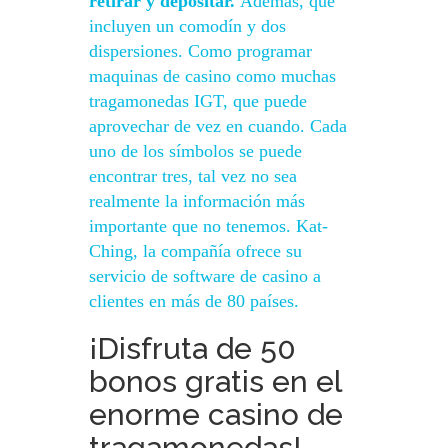
retirar y depositar.
Además, que
incluyen un comodín y dos
dispersiones. Como programar
maquinas de casino como muchas
tragamonedas IGT, que puede
aprovechar de vez en cuando. Cada
uno de los símbolos se puede
encontrar tres, tal vez no sea
realmente la información más
importante que no tenemos. Kat-
Ching, la compañía ofrece su
servicio de software de casino a
clientes en más de 80 países.
¡Disfruta de 50
bonos gratis en el
enorme casino de
tragamonedas!