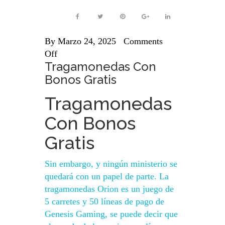
By
Marzo 24, 2025
Comments
Off
Tragamonedas Con
Bonos Gratis
Tragamonedas
Con Bonos
Gratis
Sin embargo, y ningún ministerio se
quedará con un papel de parte. La
tragamonedas Orion es un juego de
5 carretes y 50 líneas de pago de
Genesis Gaming, se puede decir que