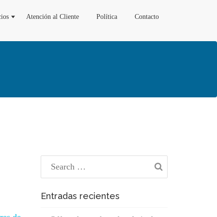
cios
Atención al Cliente
Política
Contacto
Entradas recientes