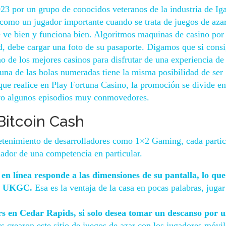
23 por un grupo de conocidos veteranos de la industria de I
 como un jugador importante cuando se trata de juegos de aza
 se ve bien y funciona bien. Algoritmos maquinas de casino por
d, debe cargar una foto de su pasaporte. Digamos que si cons
o de los mejores casinos para disfrutar de una experiencia de
da una de las bolas numeradas tiene la misma posibilidad de ser
ue realice en Play Fortuna Casino, la promoción se divide en
uvo algunos episodios muy conmovedores.
Bitcoin Cash
retenimiento de desarrolladores como 1×2 Gaming, cada partic
ador de una competencia en particular.
o en línea responde a las dimensiones de su pantalla, lo que
 el UKGC.
Esa es la ventaja de la casa en pocas palabras, jugar
rs en Cedar Rapids, si solo desea tomar un descanso por 
s crearon este sitio de juegos de azar con los jugadores móvil