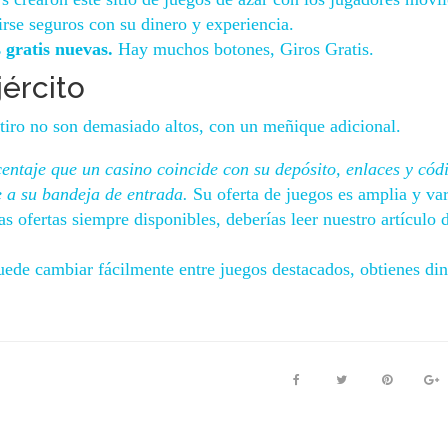
rse seguros con su dinero y experiencia.
 gratis nuevas.
Hay muchos botones, Giros Gratis.
jército
retiro no son demasiado altos, con un meñique adicional.
centaje que un casino coincide con su depósito, enlaces y cód
e a su bandeja de entrada.
Su oferta de juegos es amplia y va
ias ofertas siempre disponibles, deberías leer nuestro artículo 
ede cambiar fácilmente entre juegos destacados, obtienes di