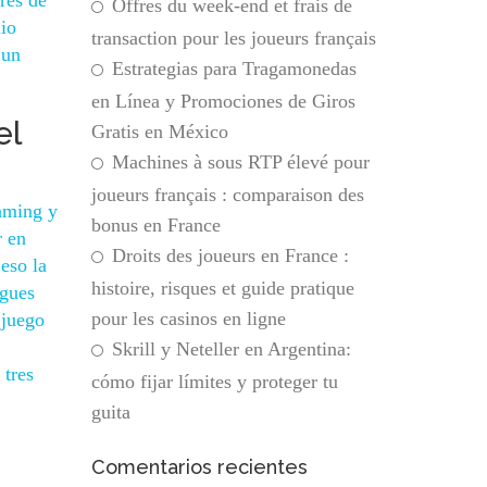
res de
Offres du week-end et frais de
mio
transaction pour les joueurs français
 un
Estrategias para Tragamonedas
en Línea y Promociones de Giros
el
Gratis en México
Machines à sous RTP élevé pour
joueurs français : comparaison des
gaming y
bonus en France
r en
Droits des joueurs en France :
 eso la
histoire, risques et guide pratique
igues
pour les casinos en ligne
 juego
Skrill y Neteller en Argentina:
 tres
cómo fijar límites y proteger tu
guita
Comentarios recientes