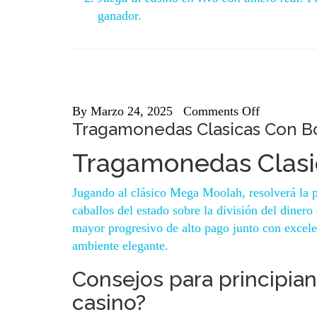
ganador.
By
Marzo 24, 2025
Comments Off
Tragamonedas Clasicas Con Bo
Tragamonedas Clasi
Jugando al clásico Mega Moolah, resolverá la p
caballos del estado sobre la división del diner
mayor progresivo de alto pago junto con excel
ambiente elegante.
Consejos para principia
casino?