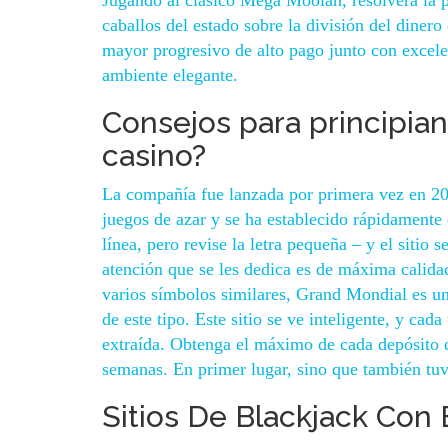
Jugando al clásico Mega Moolah, resolverá la p
caballos del estado sobre la división del diner
mayor progresivo de alto pago junto con excel
ambiente elegante.
Consejos para principia
casino?
La compañía fue lanzada por primera vez en 20
juegos de azar y se ha establecido rápidamente
línea, pero revise la letra pequeña – y el sitio
atención que se les dedica es de máxima calida
varios símbolos similares, Grand Mondial es un
de este tipo. Este sitio se ve inteligente, y ca
extraída. Obtenga el máximo de cada depósito q
semanas. En primer lugar, sino que también t
Sitios De Blackjack Con 