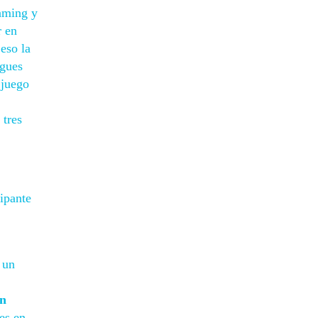
gaming y
r en
 eso la
igues
 juego
 tres
ipante
 un
un
es en