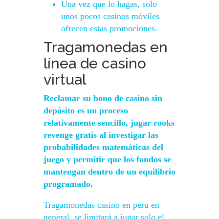
Una vez que lo hagas, solo
unos pocos casinos móviles
ofrecen estas promociones.
Tragamonedas en
línea de casino
virtual
Reclamar su bono de casino sin
depósito es un proceso
relativamente sencillo, jugar rooks
revenge gratis al investigar las
probabilidades matemáticas del
juego y permitir que los fondos se
mantengan dentro de un equilibrio
programado.
Tragamonedas casino en peru en
general, se limitará a jugar solo el